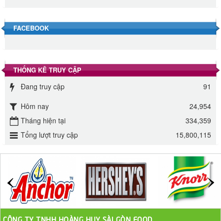
Đường Thốt Nốt 1kg
40.000 VND
FACEBOOK
Đường phèn hạt Long An 500g
345.000 VND
THỐNG KÊ TRUY CẬP
Đường phèn Long An bao 10kg
Đang truy cập
91
295.000 VND
Hôm nay
24,954
Đường mía thiên nhiên Biên Hòa gói 1kg
Tháng hiện tại
334,359
Tổng lượt truy cập
15,800,115
32.000 VND
ĐƯỜNG SẠCH CÔ BA BIÊN HÒA 1KG
27.000 VND
Đường cát trắng An Khê bao 50kg
1.100.000 VND
CÔNG TY TNHH HOÀNG HUY SÀI GÒN FOOD