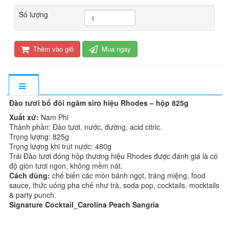
Số lượng
Thêm vào giỏ
Mua ngay
Đào tươi bổ đôi ngâm siro hiệu Rhodes – hộp 825g
Xuất xứ:
Nam Phi
Thành phần: Đào tươi, nước, đường, acid citric.
Trọng lượng: 825g
Trọng lượng khi trút nước: 480g
Trái Đào tươi đóng hộp thương hiệu Rhodes được đánh giá là có
độ giòn tươi ngon, không mềm nát.
Cách dùng:
chế biến các món bánh ngọt, tráng miệng, food
sauce, thức uống pha chế như trà, soda pop, cocktails, mocktails
& party punch.
Signature Cocktail_Carolina Peach Sangria