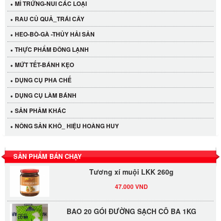
MÌ TRỨNG-NUI CÁC LOẠI
RAU CỦ QUẢ_TRÁI CÂY
HEO-BÒ-GÀ -THỦY HẢI SẢN
THỰC PHẨM ĐÔNG LẠNH
MỨT TẾT-BÁNH KẸO
DỤNG CỤ PHA CHẾ
Cần Tây Đà Lạt
DỤNG CỤ LÀM BÁNH
40.000 VND
SẢN PHẢM KHÁC
NÔNG SẢN KHÔ_ HIỆU HOÀNG HUY
LỐC 12 HỦ Tương xí muội LKK 260g
530.000 VND
SẢN PHẨM BÁN CHẠY
Tương xí muội LKK 260g
47.000 VND
BAO 20 GÓI ĐƯỜNG SẠCH CÔ BA 1KG