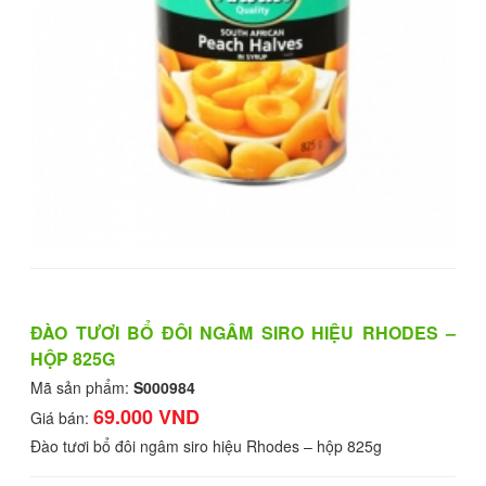
ĐÀO TƯƠI BỔ ĐÔI NGÂM SIRO HIỆU RHODES –
HỘP 825G
Mã sản phẩm:
S000984
69.000 VND
Giá bán:
Đào tươi bổ đôi ngâm siro hiệu Rhodes – hộp 825g