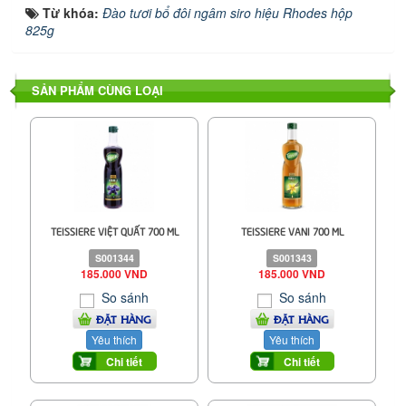
Từ khóa:
Đào tươi bổ đôi ngâm siro hiệu Rhodes hộp
825g
SẢN PHẨM CÙNG LOẠI
TEISSIERE VIỆT QUẤT 700 ML
TEISSIERE VANI 700 ML
S001344
S001343
185.000 VND
185.000 VND
So sánh
So sánh
ĐẶT HÀNG
ĐẶT HÀNG
Yêu thích
Yêu thích
Chi tiết
Chi tiết