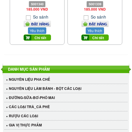
S001340
S001339
185.000 VND
185.000 VND
So sánh
So sánh
ĐẶT HÀNG
ĐẶT HÀNG
Yêu thích
Yêu thích
Chi tiết
Chi tiết
DANH MỤC SẢN PHẨM
NGUYÊN LIỆU PHA CHẾ
NGUYÊN LIỆU LÀM BÁNH - BỘT CÁC LOẠI
ĐƯỜNG-SỮA-BƠ-PHÔ MAI
CÁC LOẠI TRÀ_CÀ PHÊ
RƯỢU CÁC LOẠI
GIA VỊ THỰC PHẨM