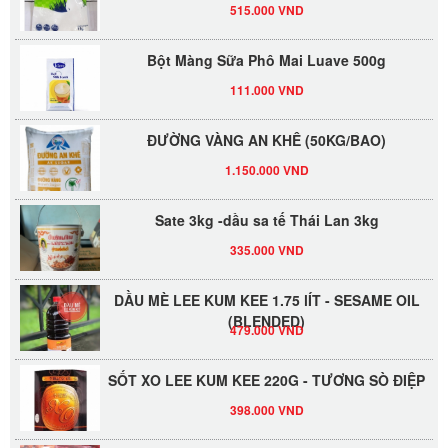
515.000 VND
Bột Màng Sữa Phô Mai Luave 500g
111.000 VND
ĐƯỜNG VÀNG AN KHÊ (50KG/BAO)
1.150.000 VND
Sate 3kg -dầu sa tế Thái Lan 3kg
335.000 VND
DẦU MÈ LEE KUM KEE 1.75 lÍT - SESAME OIL
(BLENDED)
479.000 VND
SỐT XO LEE KUM KEE 220G - TƯƠNG SÒ ĐIỆP
398.000 VND