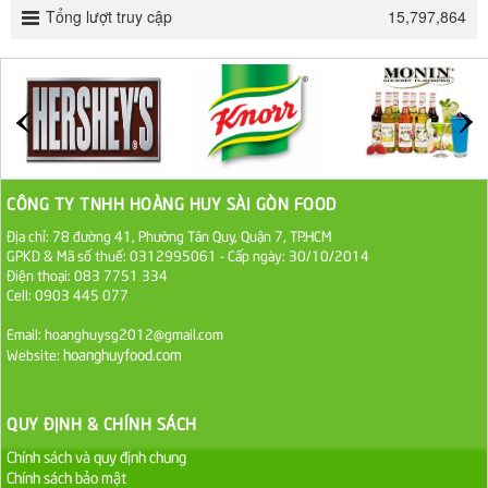
ĐƯỜNG SẠCH CÔ BA BIÊN HÒA 1KG
Tổng lượt truy cập
15,797,864
27.000 VND
Đường cát trắng An Khê bao 50kg
1.100.000 VND
Sa Tế Tôm Cholimex PET Hũ 450g
CÔNG TY TNHH HOÀNG HUY SÀI GÒN FOOD
36.000 VND
Địa chỉ: 78 đường 41, Phường Tân Quy, Quận 7, TP.HCM
GPKD & Mã số thuế: 0312995061 - Cấp ngày: 30/10/2014
Ớt Sa Tế Cholimex Hũ Thuỷ Tinh 150g
Điện thoại: 083 7751 334
Cell: 0903 445 077
19.000 VND
Email: hoanghuysg2012@gmail.com
Nước tương cholimex 4,9L
hoanghuyfood.com
Website:
75.000 VND
QUY ĐỊNH & CHÍNH SÁCH
Dầu Ăn Tường An Olita 25kg
Chính sách và quy định chung
Liên hệ
Chính sách bảo mật