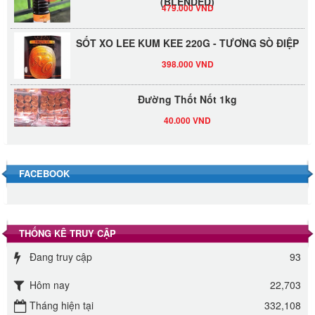
479.000 VND
SỐT XO LEE KUM KEE 220G - TƯƠNG SÒ ĐIỆP
398.000 VND
Đường Thốt Nốt 1kg
40.000 VND
Đường phèn hạt Long An 500g
345.000 VND
FACEBOOK
Đường phèn Long An bao 10kg
295.000 VND
THỐNG KÊ TRUY CẬP
Đang truy cập
93
Đường mía thiên nhiên Biên Hòa gói 1kg
32.000 VND
Hôm nay
22,703
Tháng hiện tại
332,108