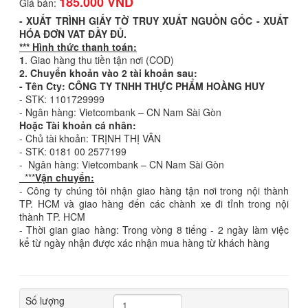
185.000 VND
Giá bán:
-
XUẤT TRÌNH GIẤY TỜ TRUY XUẤT NGUỒN GỐC - XUẤT
HÓA ĐƠN VAT ĐẦY ĐỦ.
*** Hình thức thanh toán:
1
. Giao hàng thu tiền tận nơi (COD)
2. Chuyển khoản vào 2 tài khoản sau:
- Tên Cty: CÔNG TY TNHH THỰC PHẨM HOÀNG HUY
- STK: 1101729999
- Ngân hàng: Vietcombank – CN Nam Sài Gòn
Hoặc Tài khoản cá nhân:
- Chủ tài khoản: TRỊNH THỊ VÂN
- STK: 0181 00 2577199
- Ngân hàng: Vietcombank – CN Nam Sài Gòn
***
Vận chuyển:
- Công ty chúng tôi nhận giao hàng tận nơi trong nội thành
TP. HCM và giao hàng đến các chành xe đi tỉnh trong nội
thành TP. HCM
- Thời gian giao hàng: Trong vòng 8 tiếng - 2 ngày làm việc
kể từ ngày nhận được xác nhận mua hàng từ khách hàng
Số lượng