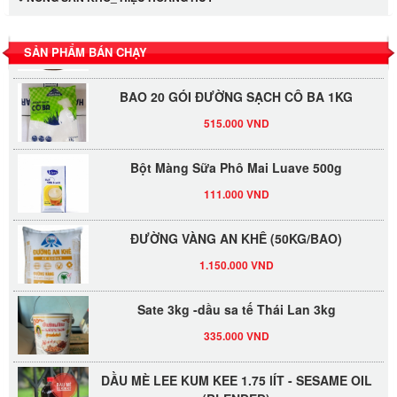
Tương xí muội LKK 260g
47.000 VND
SẢN PHẨM BÁN CHẠY
BAO 20 GÓI ĐƯỜNG SẠCH CÔ BA 1KG
515.000 VND
Bột Màng Sữa Phô Mai Luave 500g
111.000 VND
ĐƯỜNG VÀNG AN KHÊ (50KG/BAO)
1.150.000 VND
Sate 3kg -dầu sa tế Thái Lan 3kg
335.000 VND
DẦU MÈ LEE KUM KEE 1.75 lÍT - SESAME OIL
(BLENDED)