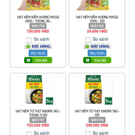
HẠT NÊM NẤM HƯƠNG MAGGI
HẠT NÊM NẤM HƯƠNG MAGGI
200G - THÙNG 36...
200G - GÓI
S001703
S001702
750.000 VND
24.000 VND
So sánh
So sánh
ĐẶT HÀNG
ĐẶT HÀNG
Yêu thích
Yêu thích
Chi tiết
Chi tiết
HẠT NÊM TỪ THỊT KNORR 5KG -
HẠT NÊM TỪ THỊT KNORR 5KG -
THÙNG 3 GÓI
GÓI
S001701
S001700
725.000 VND
249.000 VND
So sánh
So sánh