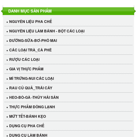
DANH MỤC SẢN PHẨM
NGUYÊN LIỆU PHA CHẾ
NGUYÊN LIỆU LÀM BÁNH - BỘT CÁC LOẠI
ĐƯỜNG-SỮA-BƠ-PHÔ MAI
CÁC LOẠI TRÀ_CÀ PHÊ
RƯỢU CÁC LOẠI
GIA VỊ THỰC PHẨM
MÌ TRỨNG-NUI CÁC LOẠI
RAU CỦ QUẢ_TRÁI CÂY
HEO-BÒ-GÀ -THỦY HẢI SẢN
THỰC PHẨM ĐÔNG LẠNH
MỨT TẾT-BÁNH KẸO
DỤNG CỤ PHA CHẾ
Cần Tây Đà Lạt
DỤNG CỤ LÀM BÁNH
40.000 VND