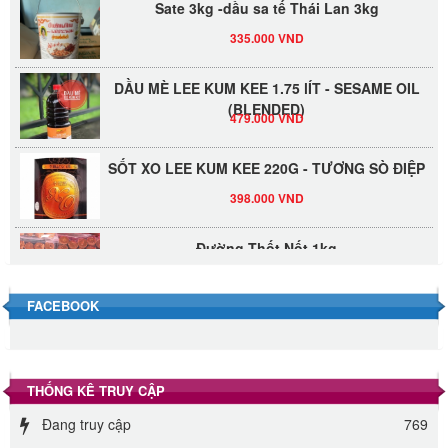
335.000 VND
DẦU MÈ LEE KUM KEE 1.75 lÍT - SESAME OIL
(BLENDED)
479.000 VND
SỐT XO LEE KUM KEE 220G - TƯƠNG SÒ ĐIỆP
398.000 VND
Đường Thốt Nốt 1kg
40.000 VND
FACEBOOK
Đường phèn hạt Long An 500g
345.000 VND
THỐNG KÊ TRUY CẬP
Đường phèn Long An bao 10kg
Đang truy cập
769
295.000 VND