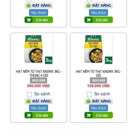
ĐẶT HÀNG
ĐẶT HÀNG
Yêu thích
Yêu thích
Chi tiết
Chi tiết
HẠT NÊM TỪ THỊT KNORR 3KG -
HẠT NÊM TỪ THỊT KNORR 3KG -
THÙNG 4 GÓI
GÓI
S001699
S001698
590.000 VND
159.000 VND
So sánh
So sánh
ĐẶT HÀNG
ĐẶT HÀNG
Yêu thích
Yêu thích
Chi tiết
Chi tiết