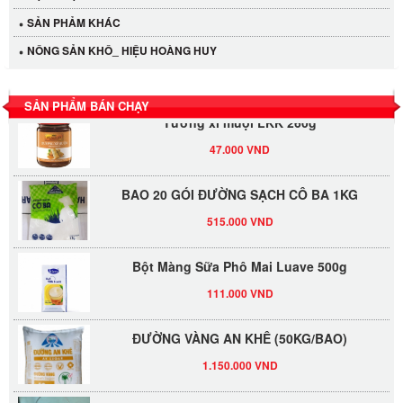
SẢN PHẢM KHÁC
LỐC 12 HỦ Tương xí muội LKK 260g
NÔNG SẢN KHÔ_ HIỆU HOÀNG HUY
530.000 VND
SẢN PHẨM BÁN CHẠY
Tương xí muội LKK 260g
47.000 VND
BAO 20 GÓI ĐƯỜNG SẠCH CÔ BA 1KG
515.000 VND
Bột Màng Sữa Phô Mai Luave 500g
111.000 VND
ĐƯỜNG VÀNG AN KHÊ (50KG/BAO)
1.150.000 VND
Sate 3kg -dầu sa tế Thái Lan 3kg