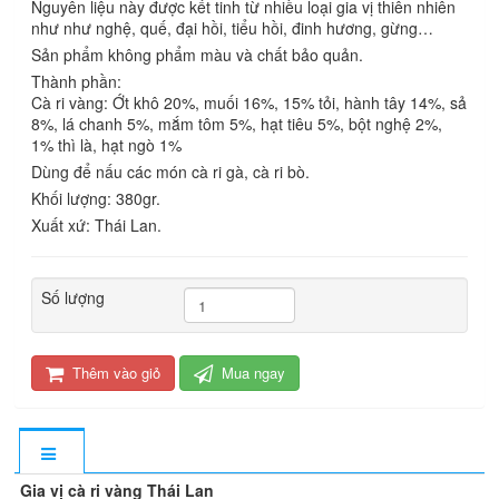
Nguyên liệu này được kết tinh từ nhiều loại gia vị thiên nhiên
như như nghệ, quế, đại hồi, tiểu hồi, đinh hương, gừng…
Sản phẩm không phẩm màu và chất bảo quản.
Thành phần:
Cà ri vàng: Ớt khô 20%, muối 16%, 15% tỏi, hành tây 14%, sả
8%, lá chanh 5%, mắm tôm 5%, hạt tiêu 5%, bột nghệ 2%,
1% thì là, hạt ngò 1%
Dùng để nấu các món cà ri gà, cà ri bò.
Khối lượng: 380gr.
Xuất xứ: Thái Lan.
Số lượng
Thêm vào giỏ
Mua ngay
Gia vị cà ri vàng
Thái Lan