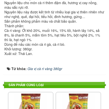
Nguyên liệu cho món cà ri thêm đậm đà, hương vị cay nồng,
màu sắc rực rỡ.
Nguyên liệu này được kết tinh từ nhiều loại gia vị thiên nhiên như
như nghệ, quế, đại hồi, tiểu hồi, đinh hương, gừng…
Sản phẩm không phẩm màu và chất bảo quản.
Thành phần:
Cà ri vàng: Ớt khô 20%, muối 16%, 15% tỏi, hành tây 14%, sả
8%, lá chanh 5%, mắm tôm 5%, hạt tiêu 5%, bột nghệ 2%, 1%
thì là, hạt ngò 1%
Dùng để nấu các món cà ri gà, cà ri bò.
Khối lượng: 380gr.
Xuất xứ: Thái Lan.
Từ khóa:
Gia vị cà ri vàng 380gr
SẢN PHẨM CÙNG LOẠI