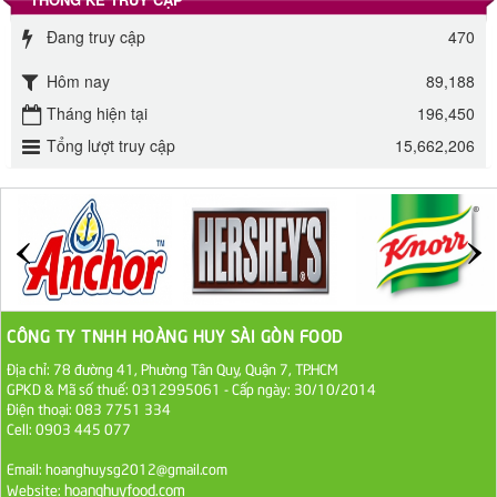
Đường phèn Long An bao 10kg
Đang truy cập
470
295.000 VND
Hôm nay
89,188
Đường mía thiên nhiên Biên Hòa gói 1kg
Tháng hiện tại
196,450
32.000 VND
Tổng lượt truy cập
15,662,206
ĐƯỜNG SẠCH CÔ BA BIÊN HÒA 1KG
27.000 VND
Đường cát trắng An Khê bao 50kg
1.100.000 VND
CÔNG TY TNHH HOÀNG HUY SÀI GÒN FOOD
Địa chỉ: 78 đường 41, Phường Tân Quy, Quận 7, TP.HCM
Sa Tế Tôm Cholimex PET Hũ 450g
GPKD & Mã số thuế: 0312995061 - Cấp ngày: 30/10/2014
Điện thoại: 083 7751 334
36.000 VND
Cell: 0903 445 077
Ớt Sa Tế Cholimex Hũ Thuỷ Tinh 150g
Email: hoanghuysg2012@gmail.com
hoanghuyfood.com
Website:
19.000 VND