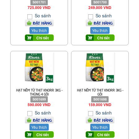
S001701
S001700
725.000 VND
249.000 VND
So sánh
So sánh
ĐẶT HÀNG
ĐẶT HÀNG
Yêu thích
Yêu thích
Chi tiết
Chi tiết
HẠT NÊM TỪ THỊT KNORR 3KG -
HẠT NÊM TỪ THỊT KNORR 3KG -
THÙNG 4 GÓI
GÓI
S001699
S001698
590.000 VND
159.000 VND
So sánh
So sánh
ĐẶT HÀNG
ĐẶT HÀNG
Yêu thích
Yêu thích
Chi tiết
Chi tiết