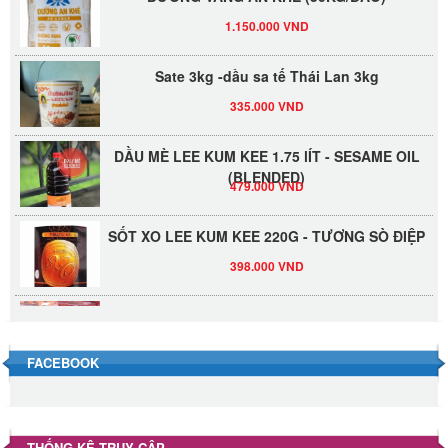
1.150.000 VND
Sate 3kg -dầu sa tế Thái Lan 3kg
335.000 VND
DẦU MÈ LEE KUM KEE 1.75 lÍT - SESAME OIL
(BLENDED)
479.000 VND
SỐT XO LEE KUM KEE 220G - TƯƠNG SÒ ĐIỆP
398.000 VND
Đường Thốt Nốt 1kg
40.000 VND
FACEBOOK
Đường phèn hạt Long An 500g
345.000 VND
THỐNG KÊ TRUY CẬP