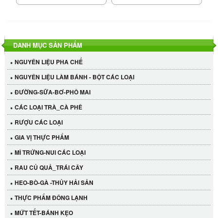
DANH MỤC SẢN PHẨM
NGUYÊN LIỆU PHA CHẾ
NGUYÊN LIỆU LÀM BÁNH - BỘT CÁC LOẠI
ĐƯỜNG-SỮA-BƠ-PHÔ MAI
CÁC LOẠI TRÀ_CÀ PHÊ
RƯỢU CÁC LOẠI
GIA VỊ THỰC PHẨM
MÌ TRỨNG-NUI CÁC LOẠI
RAU CỦ QUẢ_TRÁI CÂY
HEO-BÒ-GÀ -THỦY HẢI SẢN
THỰC PHẨM ĐÔNG LẠNH
MỨT TẾT-BÁNH KẸO