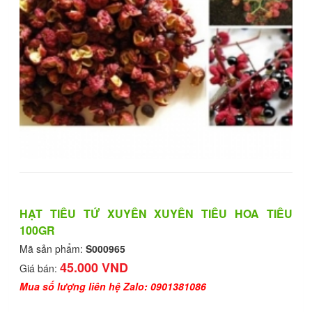
HẠT TIÊU TỨ XUYÊN XUYÊN TIÊU HOA TIÊU
100GR
Mã sản phẩm:
S000965
45.000 VND
Giá bán:
Mua số lượng liên hệ Zalo: 0901381086