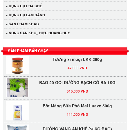
DỤNG CỤ PHA CHẾ
Cần Tây Đà Lạt
DỤNG CỤ LÀM BÁNH
40.000 VND
SẢN PHẢM KHÁC
NÔNG SẢN KHÔ_ HIỆU HOÀNG HUY
LỐC 12 HỦ Tương xí muội LKK 260g
530.000 VND
SẢN PHẨM BÁN CHẠY
Tương xí muội LKK 260g
47.000 VND
BAO 20 GÓI ĐƯỜNG SẠCH CÔ BA 1KG
515.000 VND
Bột Màng Sữa Phô Mai Luave 500g
111.000 VND
ĐƯỜNG VÀNG AN KHÊ (50KG/BAO)