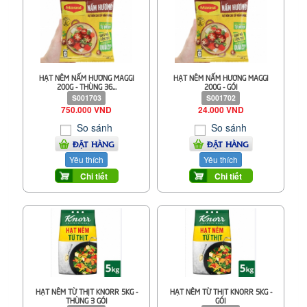
HẠT NÊM NẤM HƯƠNG MAGGI
HẠT NÊM NẤM HƯƠNG MAGGI
200G - THÙNG 36...
200G - GÓI
S001703
S001702
750.000 VND
24.000 VND
So sánh
So sánh
ĐẶT HÀNG
ĐẶT HÀNG
Yêu thích
Yêu thích
Chi tiết
Chi tiết
HẠT NÊM TỪ THỊT KNORR 5KG -
HẠT NÊM TỪ THỊT KNORR 5KG -
THÙNG 3 GÓI
GÓI