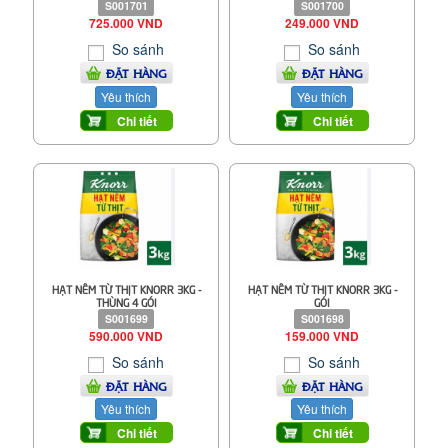
S001701
S001700
725.000 VND
249.000 VND
So sánh
So sánh
ĐẶT HÀNG
ĐẶT HÀNG
Yêu thích
Yêu thích
Chi tiết
Chi tiết
HẠT NÊM TỪ THỊT KNORR 3KG -
HẠT NÊM TỪ THỊT KNORR 3KG -
THÙNG 4 GÓI
GÓI
S001699
S001698
590.000 VND
159.000 VND
So sánh
So sánh
ĐẶT HÀNG
ĐẶT HÀNG
Yêu thích
Yêu thích
Chi tiết
Chi tiết