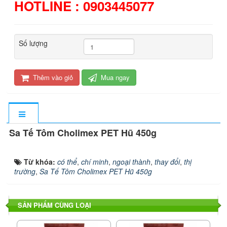
HOTLINE : 0903445077
Số lượng
Thêm vào giỏ
Mua ngay
Sa Tế Tôm Cholimex PET Hũ 450g
Từ khóa:
có thể
,
chí minh
,
ngoại thành
,
thay đổi
,
thị
trường
,
Sa Tế Tôm Cholimex PET Hũ 450g
SẢN PHẨM CÙNG LOẠI