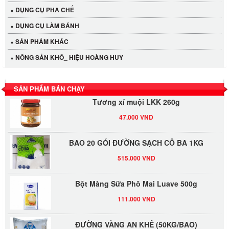
DỤNG CỤ PHA CHẾ
Cần Tây Đà Lạt
DỤNG CỤ LÀM BÁNH
40.000 VND
SẢN PHẢM KHÁC
LỐC 12 HỦ Tương xí muội LKK 260g
NÔNG SẢN KHÔ_ HIỆU HOÀNG HUY
530.000 VND
SẢN PHẨM BÁN CHẠY
Tương xí muội LKK 260g
47.000 VND
BAO 20 GÓI ĐƯỜNG SẠCH CÔ BA 1KG
515.000 VND
Bột Màng Sữa Phô Mai Luave 500g
111.000 VND
ĐƯỜNG VÀNG AN KHÊ (50KG/BAO)