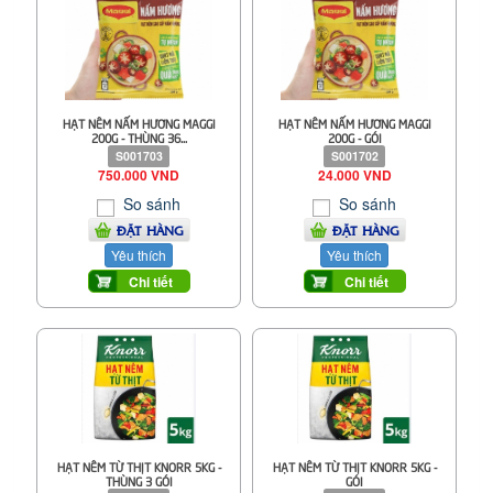
HẠT NÊM NẤM HƯƠNG MAGGI
HẠT NÊM NẤM HƯƠNG MAGGI
200G - THÙNG 36...
200G - GÓI
S001703
S001702
750.000 VND
24.000 VND
So sánh
So sánh
ĐẶT HÀNG
ĐẶT HÀNG
Yêu thích
Yêu thích
Chi tiết
Chi tiết
HẠT NÊM TỪ THỊT KNORR 5KG -
HẠT NÊM TỪ THỊT KNORR 5KG -
THÙNG 3 GÓI
GÓI