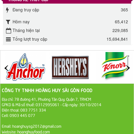
Đường phèn Long An bao 10kg
Đang truy cập
365
295.000 VND
Hôm nay
65,412
Đường mía thiên nhiên Biên Hòa gói 1kg
Tháng hiện tại
229,085
32.000 VND
Tổng lượt truy cập
15,694,841
ĐƯỜNG SẠCH CÔ BA BIÊN HÒA 1KG
27.000 VND
Đường cát trắng An Khê bao 50kg
1.100.000 VND
CÔNG TY TNHH HOÀNG HUY SÀI GÒN FOOD
Địa chỉ: 78 đường 41, Phường Tân Quy, Quận 7, TP.HCM
Sa Tế Tôm Cholimex PET Hũ 450g
GPKD & Mã số thuế: 0312995061 - Cấp ngày: 30/10/2014
36.000 VND
Điện thoại: 083 7751 334
Cell: 0903 445 077
Ớt Sa Tế Cholimex Hũ Thuỷ Tinh 150g
Email: hoanghuysg2012@gmail.com
hoanghuyfood.com
Website:
19.000 VND