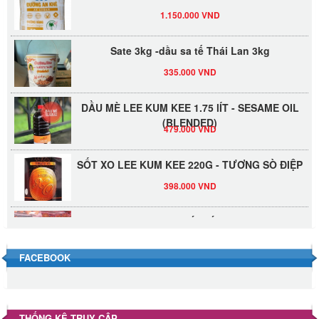
1.150.000 VND
Sate 3kg -dầu sa tế Thái Lan 3kg
335.000 VND
DẦU MÈ LEE KUM KEE 1.75 lÍT - SESAME OIL
(BLENDED)
479.000 VND
SỐT XO LEE KUM KEE 220G - TƯƠNG SÒ ĐIỆP
398.000 VND
Đường Thốt Nốt 1kg
40.000 VND
FACEBOOK
Đường phèn hạt Long An 500g
345.000 VND
THỐNG KÊ TRUY CẬP