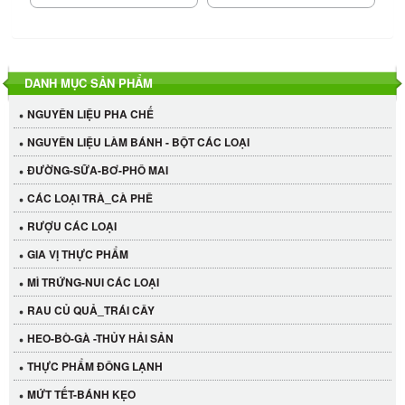
DANH MỤC SẢN PHẨM
NGUYÊN LIỆU PHA CHẾ
NGUYÊN LIỆU LÀM BÁNH - BỘT CÁC LOẠI
ĐƯỜNG-SỮA-BƠ-PHÔ MAI
CÁC LOẠI TRÀ_CÀ PHÊ
RƯỢU CÁC LOẠI
GIA VỊ THỰC PHẨM
MÌ TRỨNG-NUI CÁC LOẠI
RAU CỦ QUẢ_TRÁI CÂY
HEO-BÒ-GÀ -THỦY HẢI SẢN
THỰC PHẨM ĐÔNG LẠNH
MỨT TẾT-BÁNH KẸO