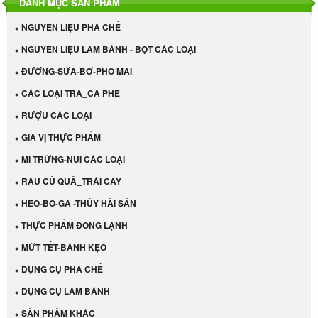
DANH MỤC SẢN PHẨM
NGUYÊN LIỆU PHA CHẾ
NGUYÊN LIỆU LÀM BÁNH - BỘT CÁC LOẠI
ĐƯỜNG-SỮA-BƠ-PHÔ MAI
CÁC LOẠI TRÀ_CÀ PHÊ
RƯỢU CÁC LOẠI
GIA VỊ THỰC PHẨM
MÌ TRỨNG-NUI CÁC LOẠI
RAU CỦ QUẢ_TRÁI CÂY
HEO-BÒ-GÀ -THỦY HẢI SẢN
THỰC PHẨM ĐÔNG LẠNH
MỨT TẾT-BÁNH KẸO
DỤNG CỤ PHA CHẾ
Cần Tây Đà Lạt
DỤNG CỤ LÀM BÁNH
40.000 VND
SẢN PHẢM KHÁC