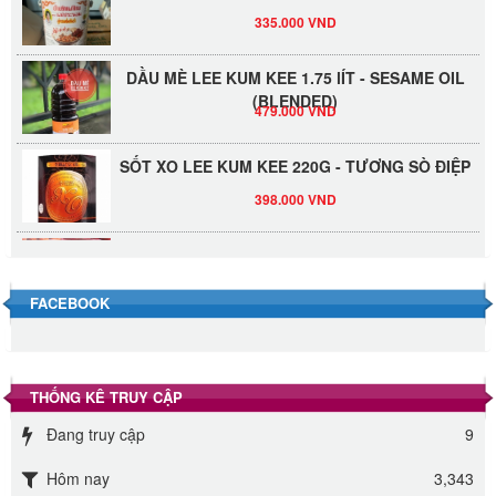
335.000 VND
DẦU MÈ LEE KUM KEE 1.75 lÍT - SESAME OIL
(BLENDED)
479.000 VND
SỐT XO LEE KUM KEE 220G - TƯƠNG SÒ ĐIỆP
398.000 VND
Đường Thốt Nốt 1kg
40.000 VND
FACEBOOK
Đường phèn hạt Long An 500g
345.000 VND
THỐNG KÊ TRUY CẬP
Đường phèn Long An bao 10kg
Đang truy cập
9
295.000 VND
Hôm nay
3,343