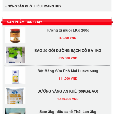
NÔNG SẢN KHÔ_ HIỆU HOÀNG HUY
LỐC 12 HỦ Tương xí muội LKK 260g
530.000 VND
SẢN PHẨM BÁN CHẠY
Tương xí muội LKK 260g
47.000 VND
BAO 20 GÓI ĐƯỜNG SẠCH CÔ BA 1KG
515.000 VND
Bột Màng Sữa Phô Mai Luave 500g
111.000 VND
ĐƯỜNG VÀNG AN KHÊ (50KG/BAO)
1.150.000 VND
Sate 3kg -dầu sa tế Thái Lan 3kg