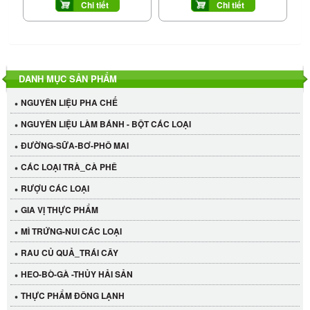
Chi tiết
Chi tiết
DANH MỤC SẢN PHẨM
NGUYÊN LIỆU PHA CHẾ
NGUYÊN LIỆU LÀM BÁNH - BỘT CÁC LOẠI
ĐƯỜNG-SỮA-BƠ-PHÔ MAI
CÁC LOẠI TRÀ_CÀ PHÊ
RƯỢU CÁC LOẠI
GIA VỊ THỰC PHẨM
MÌ TRỨNG-NUI CÁC LOẠI
RAU CỦ QUẢ_TRÁI CÂY
HEO-BÒ-GÀ -THỦY HẢI SẢN
THỰC PHẨM ĐÔNG LẠNH