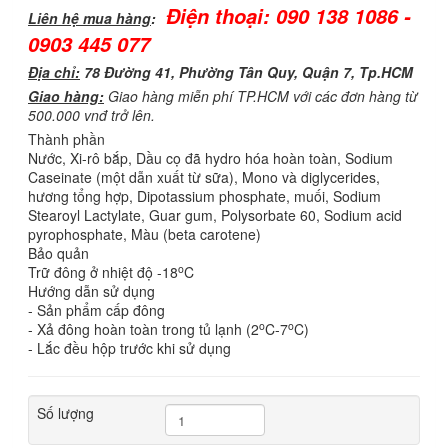
Điện thoại: 090 138 1086 -
Liên hệ mua hàng
:
0903 445 077
Địa chỉ:
78 Đường 41, Phường Tân Quy, Quận 7, Tp.HCM
Giao hàng:
Giao hàng miễn phí TP.HCM với các đơn hàng từ
500.000 vnđ trở lên.
Thành phần
Nước, Xi-rô bắp, Dầu cọ đã hydro hóa hoàn toàn, Sodium
Caseinate (một dẫn xuất từ sữa), Mono và diglycerides,
hương tổng hợp, Dipotassium phosphate, muối, Sodium
Stearoyl Lactylate, Guar gum, Polysorbate 60, Sodium acid
pyrophosphate, Màu (beta carotene)
Bảo quản
o
Trữ đông ở nhiệt độ -18
C
Hướng dẫn sử dụng
- Sản phẩm cấp đông
o
o
- Xả đông hoàn toàn trong tủ lạnh (2
C-7
C)
- Lắc đều hộp trước khi sử dụng
Số lượng