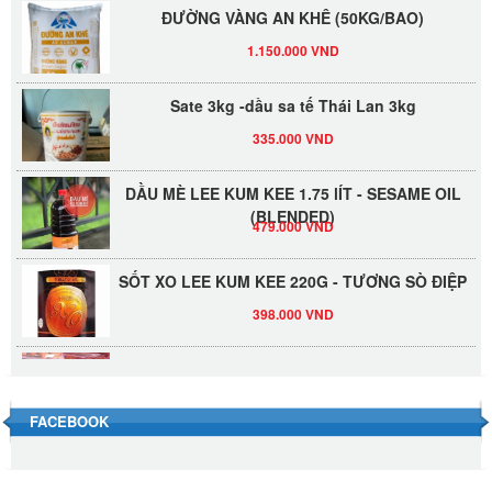
ĐƯỜNG VÀNG AN KHÊ (50KG/BAO)
1.150.000 VND
Sate 3kg -dầu sa tế Thái Lan 3kg
335.000 VND
DẦU MÈ LEE KUM KEE 1.75 lÍT - SESAME OIL
(BLENDED)
479.000 VND
SỐT XO LEE KUM KEE 220G - TƯƠNG SÒ ĐIỆP
398.000 VND
Đường Thốt Nốt 1kg
40.000 VND
FACEBOOK
Đường phèn hạt Long An 500g
345.000 VND