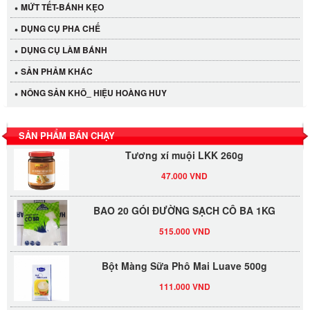
MỨT TẾT-BÁNH KẸO
DỤNG CỤ PHA CHẾ
Cần Tây Đà Lạt
DỤNG CỤ LÀM BÁNH
40.000 VND
SẢN PHẢM KHÁC
LỐC 12 HỦ Tương xí muội LKK 260g
NÔNG SẢN KHÔ_ HIỆU HOÀNG HUY
530.000 VND
SẢN PHẨM BÁN CHẠY
Tương xí muội LKK 260g
47.000 VND
BAO 20 GÓI ĐƯỜNG SẠCH CÔ BA 1KG
515.000 VND
Bột Màng Sữa Phô Mai Luave 500g
111.000 VND