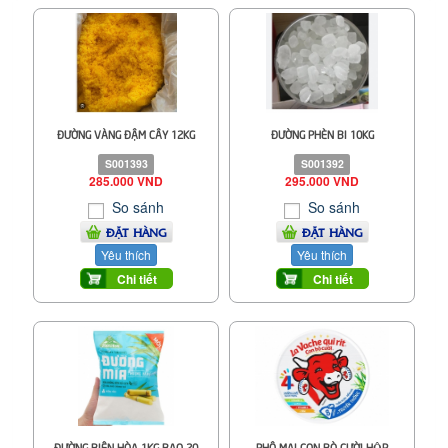
ĐƯỜNG VÀNG ĐẬM CÂY 12KG
ĐƯỜNG PHÈN BI 10KG
S001393
S001392
285.000 VND
295.000 VND
So sánh
So sánh
ĐẶT HÀNG
ĐẶT HÀNG
Yêu thích
Yêu thích
Chi tiết
Chi tiết
ĐƯỜNG BIÊN HÒA 1KG BAO 20
PHÔ MAI CON BÒ CƯỜI HỘP