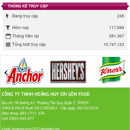
THỐNG KÊ TRUY CẬP
Đường phèn Long An bao 10kg
Đang truy cập
245
295.000 VND
Hôm nay
117,694
Đường mía thiên nhiên Biên Hòa gói 1kg
Tháng hiện tại
281,367
32.000 VND
Tổng lượt truy cập
15,747,123
ĐƯỜNG SẠCH CÔ BA BIÊN HÒA 1KG
27.000 VND
Đường cát trắng An Khê bao 50kg
1.100.000 VND
CÔNG TY TNHH HOÀNG HUY SÀI GÒN FOOD
Địa chỉ: 78 đường 41, Phường Tân Quy, Quận 7, TP.HCM
Sa Tế Tôm Cholimex PET Hũ 450g
GPKD & Mã số thuế: 0312995061 - Cấp ngày: 30/10/2014
36.000 VND
Điện thoại: 083 7751 334
Cell: 0903 445 077
Ớt Sa Tế Cholimex Hũ Thuỷ Tinh 150g
Email: hoanghuysg2012@gmail.com