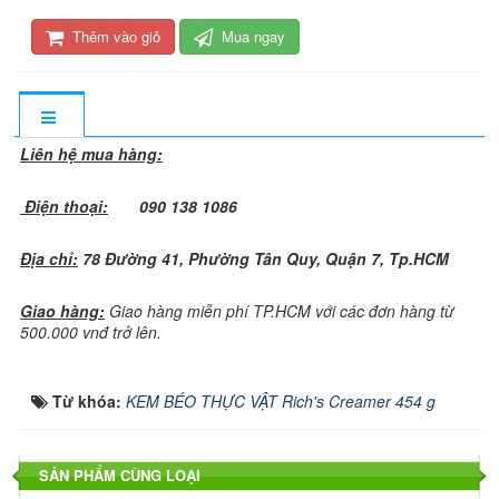
Thêm vào giỏ
Mua ngay
Liên hệ mua hàng:
Điện thoại:
090 138 1086
Địa chỉ:
78 Đường 41, Phường Tân Quy, Quận 7, Tp.HCM
Giao hàng:
Giao hàng miễn phí TP.HCM với các đơn hàng từ
500.000 vnđ trở lên.
Từ khóa:
KEM BÉO THỰC VẬT Rich's Creamer 454 g
SẢN PHẨM CÙNG LOẠI