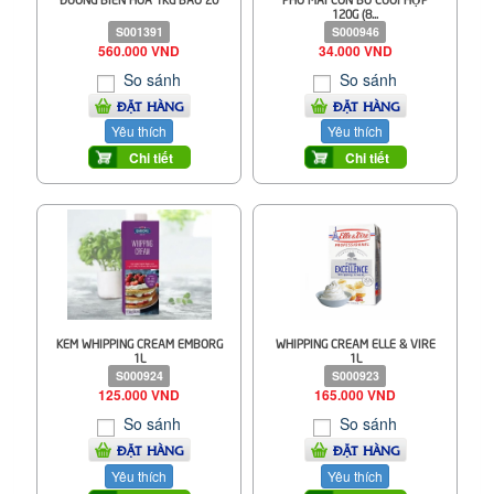
120G (8...
S001391
S000946
560.000 VND
34.000 VND
So sánh
So sánh
ĐẶT HÀNG
ĐẶT HÀNG
Yêu thích
Yêu thích
Chi tiết
Chi tiết
KEM WHIPPING CREAM EMBORG
WHIPPING CREAM ELLE & VIRE
1L
1L
S000924
S000923
125.000 VND
165.000 VND
So sánh
So sánh
ĐẶT HÀNG
ĐẶT HÀNG
Yêu thích
Yêu thích