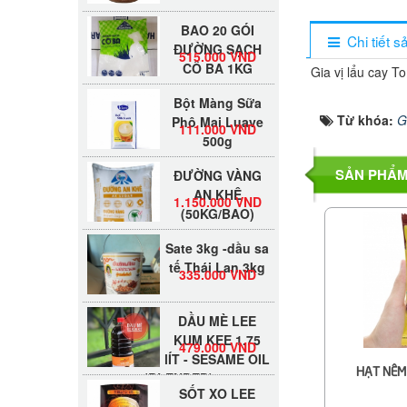
BAO 20 GÓI
ĐƯỜNG SẠCH
Chi tiết 
515.000 VND
CÔ BA 1KG
Gia vị lẩu cay 
Bột Màng Sữa
Phô Mai Luave
111.000 VND
Từ khóa:
G
500g
ĐƯỜNG VÀNG
SẢN PHẨM
AN KHÊ
1.150.000 VND
(50KG/BAO)
Sate 3kg -dầu sa
tế Thái Lan 3kg
335.000 VND
DẦU MÈ LEE
KUM KEE 1.75
479.000 VND
lÍT - SESAME OIL
(BLENDED)
HẠT NÊM
SỐT XO LEE
KUM KEE 220G -