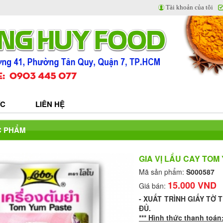
Tài khoản của tôi
ỨC
LIÊN HỆ
C PHẨM
GIA VỊ LẨU CAY TOM
Mã sản phẩm:
S000587
15.000 VND
Giá bán:
-
XUẤT TRÌNH GIẤY TỜ 
ĐỦ.
*** Hình thức thanh toán