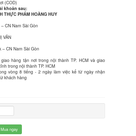
nơi (COD)
ài khoản sau:
NHH THỰC PHẨM HOÀNG HUY
k – CN Nam Sài Gòn
:
HỊ VÂN
k – CN Nam Sài Gòn
 giao hàng tận nơi trong nội thành TP. HCM và giao
tỉnh trong nội thành TP. HCM
rong vòng 8 tiếng - 2 ngày làm việc kể từ ngày nhận
từ khách hàng
Mua ngay