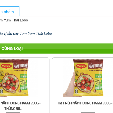
sản phẩm
Tom Yum Thái Lobo
ia vị lẩu cay Tom Yum Thái Lobo
 CÙNG LOẠI
 NẤM HƯƠNG MAGGI 200G -
HẠT NÊM NẤM HƯƠNG MAGGI 200G - 
THÙNG 36...