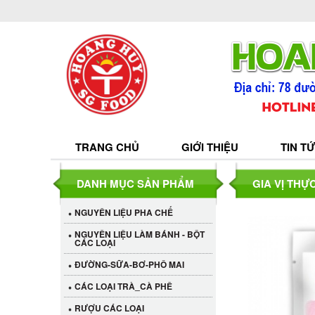
TRANG CHỦ
GIỚI THIỆU
TIN T
DANH MỤC SẢN PHẨM
GIA VỊ THỰ
NGUYÊN LIỆU PHA CHẾ
NGUYÊN LIỆU LÀM BÁNH - BỘT
CÁC LOẠI
ĐƯỜNG-SỮA-BƠ-PHÔ MAI
CÁC LOẠI TRÀ_CÀ PHÊ
RƯỢU CÁC LOẠI