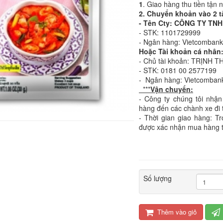
1
. Giao hàng thu tiền tận 
2. Chuyển khoản vào 2 t
- Tên Cty: CÔNG TY T
- STK: 1101729999
- Ngân hàng: Vietcomban
Hoặc Tài khoản cá nhân
- Chủ tài khoản: TRỊNH T
- STK: 0181 00 2577199
- Ngân hàng: Vietcomban
***
Vận chuyển:
- Công ty chúng tôi nhận
hàng đến các chành xe đi 
- Thời gian giao hàng: T
được xác nhận mua hàng 
Số lượng
Thêm vào giỏ