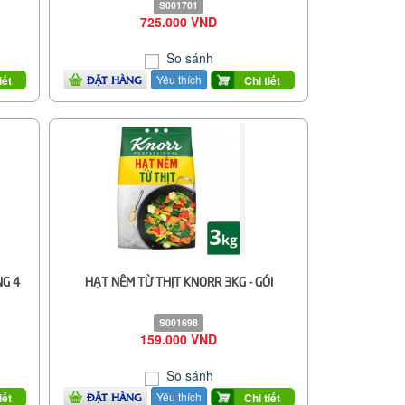
S001701
725.000 VND
So sánh
Yêu thích
iết
Chi tiết
ĐẶT HÀNG
NG 4
HẠT NÊM TỪ THỊT KNORR 3KG - GÓI
S001698
159.000 VND
So sánh
Yêu thích
iết
Chi tiết
ĐẶT HÀNG