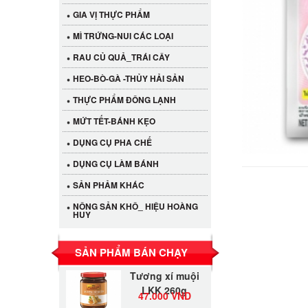
GIA VỊ THỰC PHẨM
MÌ TRỨNG-NUI CÁC LOẠI
RAU CỦ QUẢ_TRÁI CÂY
HEO-BÒ-GÀ -THỦY HẢI SẢN
THỰC PHẨM ĐÔNG LẠNH
MỨT TẾT-BÁNH KẸO
DỤNG CỤ PHA CHẾ
Cần Tây Đà Lạt
DỤNG CỤ LÀM BÁNH
40.000 VND
SẢN PHẢM KHÁC
NÔNG SẢN KHÔ_ HIỆU HOÀNG
LỐC 12 HỦ
HUY
Tương xí muội
530.000 VND
LKK 260g
SẢN PHẨM BÁN CHẠY
Tương xí muội
LKK 260g
47.000 VND