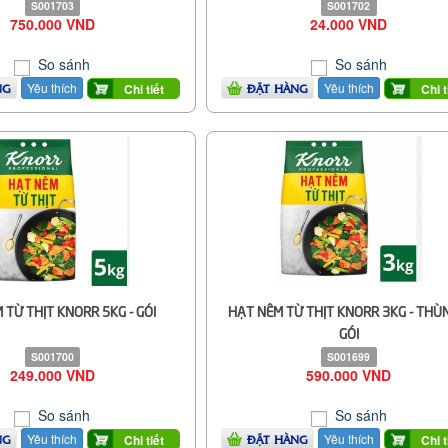
S001703
S001702
750.000 VND
24.000 VND
So sánh
So sánh
Yêu thích
Yêu thích
Chi tiết
Chi t
NG
ĐẶT HÀNG
 TỪ THỊT KNORR 5KG - GÓI
HẠT NÊM TỪ THỊT KNORR 3KG - THÙ
GÓI
S001700
S001699
249.000 VND
590.000 VND
So sánh
So sánh
Yêu thích
Yêu thích
Chi tiết
Chi t
NG
ĐẶT HÀNG