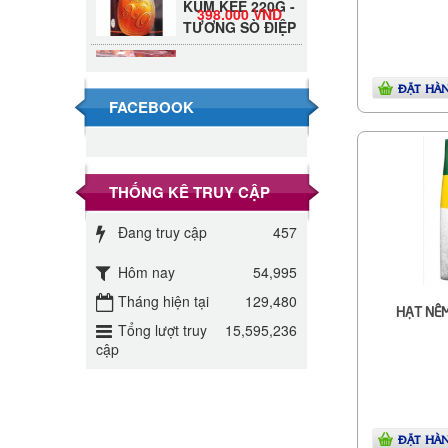
398.000 VND
TƯƠNG SÒ ĐIỆP
Đường Thốt Nốt
1kg
40.000 VND
ĐẶT HÀ
FACEBOOK
Đường phèn hạt
Long An 500g
345.000 VND
THỐNG KÊ TRUY CẬP
Đường phèn
Đang truy cập
Long An bao
457
295.000 VND
10kg
Hôm nay
54,995
Đường mía thiên
Tháng hiện tại
129,480
HẠT NÊM
nhiên Biên Hòa
32.000 VND
Tổng lượt truy
15,595,236
gói 1kg
cập
ĐƯỜNG SẠCH
CÔ BA BIÊN
27.000 VND
HÒA 1KG
ĐẶT HÀ