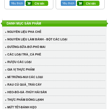
Yêu thích
Yêu thích
Chi tiết
Chi tiết
DANH MỤC SẢN PHẨM
NGUYÊN LIỆU PHA CHẾ
NGUYÊN LIỆU LÀM BÁNH - BỘT CÁC LOẠI
ĐƯỜNG-SỮA-BƠ-PHÔ MAI
CÁC LOẠI TRÀ_CÀ PHÊ
RƯỢU CÁC LOẠI
GIA VỊ THỰC PHẨM
MÌ TRỨNG-NUI CÁC LOẠI
RAU CỦ QUẢ_TRÁI CÂY
HEO-BÒ-GÀ -THỦY HẢI SẢN
THỰC PHẨM ĐÔNG LẠNH
MỨT TẾT-BÁNH KẸO