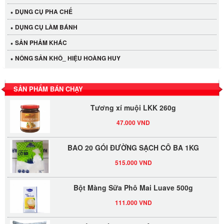
DỤNG CỤ PHA CHẾ
Cần Tây Đà Lạt
DỤNG CỤ LÀM BÁNH
40.000 VND
SẢN PHẢM KHÁC
NÔNG SẢN KHÔ_ HIỆU HOÀNG HUY
LỐC 12 HỦ Tương xí muội LKK 260g
530.000 VND
SẢN PHẨM BÁN CHẠY
Tương xí muội LKK 260g
47.000 VND
BAO 20 GÓI ĐƯỜNG SẠCH CÔ BA 1KG
515.000 VND
Bột Màng Sữa Phô Mai Luave 500g
111.000 VND
ĐƯỜNG VÀNG AN KHÊ (50KG/BAO)