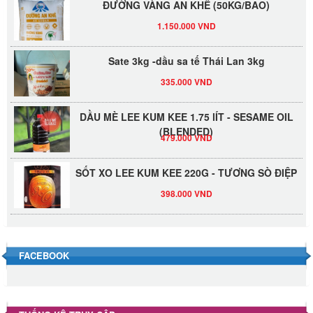
1.150.000 VND
Sate 3kg -dầu sa tế Thái Lan 3kg
335.000 VND
DẦU MÈ LEE KUM KEE 1.75 lÍT - SESAME OIL
(BLENDED)
479.000 VND
SỐT XO LEE KUM KEE 220G - TƯƠNG SÒ ĐIỆP
398.000 VND
Đường Thốt Nốt 1kg
40.000 VND
FACEBOOK
Đường phèn hạt Long An 500g
345.000 VND