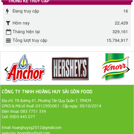
THỐNG KÊ TRUY CẬP
Đường phèn Long An bao 10kg
Đang truy cập
16
295.000 VND
Hôm nay
22,429
Tháng hiện tại
329,161
Đường mía thiên nhiên Biên Hòa gói 1kg
Tổng lượt truy cập
15,794,917
32.000 VND
ĐƯỜNG SẠCH CÔ BA BIÊN HÒA 1KG
27.000 VND
Đường cát trắng An Khê bao 50kg
1.100.000 VND
CÔNG TY TNHH HOÀNG HUY SÀI GÒN FOOD
Địa chỉ: 78 đường 41, Phường Tân Quy, Quận 7, TP.HCM
Sa Tế Tôm Cholimex PET Hũ 450g
GPKD & Mã số thuế: 0312995061 - Cấp ngày: 30/10/2014
Điện thoại: 083 7751 334
36.000 VND
Cell: 0903 445 077
Email: hoanghuysg2012@gmail.com
Ớt Sa Tế Cholimex Hũ Thuỷ Tinh 150g
hoanghuyfood.com
Website: