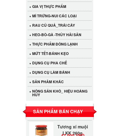
GIA VỊ THỰC PHẨM
MÌ TRỨNG-NUI CÁC LOẠI
RAU CỦ QUẢ_TRÁI CÂY
HEO-BÒ-GÀ -THỦY HẢI SẢN
THỰC PHẨM ĐÔNG LẠNH
MỨT TẾT-BÁNH KẸO
DỤNG CỤ PHA CHẾ
DỤNG CỤ LÀM BÁNH
Cần Tây Đà Lạt
SẢN PHẢM KHÁC
40.000 VND
NÔNG SẢN KHÔ_ HIỆU HOÀNG
HUY
LỐC 12 HỦ
Tương xí muội
530.000 VND
SẢN PHẨM BÁN CHẠY
LKK 260g
Tương xí muội
LKK 260g
47.000 VND