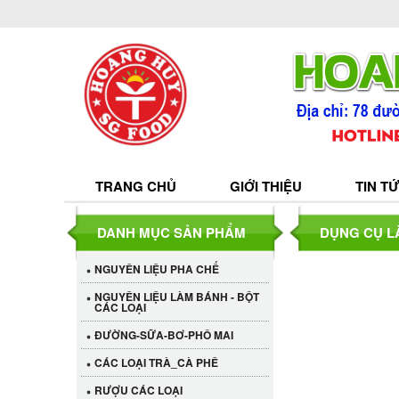
TRANG CHỦ
GIỚI THIỆU
TIN T
DANH MỤC SẢN PHẨM
DỤNG CỤ L
NGUYÊN LIỆU PHA CHẾ
NGUYÊN LIỆU LÀM BÁNH - BỘT
CÁC LOẠI
ĐƯỜNG-SỮA-BƠ-PHÔ MAI
CÁC LOẠI TRÀ_CÀ PHÊ
RƯỢU CÁC LOẠI