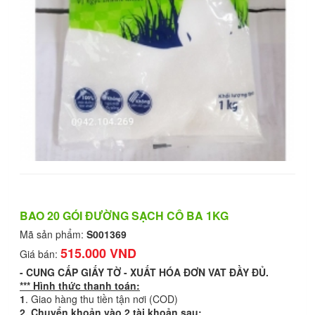
BAO 20 GÓI ĐƯỜNG SẠCH CÔ BA 1KG
Mã sản phẩm:
S001369
515.000 VND
Giá bán:
-
CUNG CẤP GIẤY TỜ - XUẤT HÓA ĐƠN VAT ĐẦY ĐỦ.
*** Hình thức thanh toán:
1
. Giao hàng thu tiền tận nơi (COD)
2. Chuyển khoản vào 2 tài khoản sau: