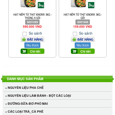
HẠT NÊM TỪ THỊT KNORR 3KG -
HẠT NÊM TỪ THỊT KNORR 3KG -
THÙNG 4 GÓI
GÓI
S001699
S001698
590.000 VND
159.000 VND
So sánh
So sánh
ĐẶT HÀNG
ĐẶT HÀNG
Yêu thích
Yêu thích
Chi tiết
Chi tiết
DANH MỤC SẢN PHẨM
NGUYÊN LIỆU PHA CHẾ
NGUYÊN LIỆU LÀM BÁNH - BỘT CÁC LOẠI
ĐƯỜNG-SỮA-BƠ-PHÔ MAI
CÁC LOẠI TRÀ_CÀ PHÊ