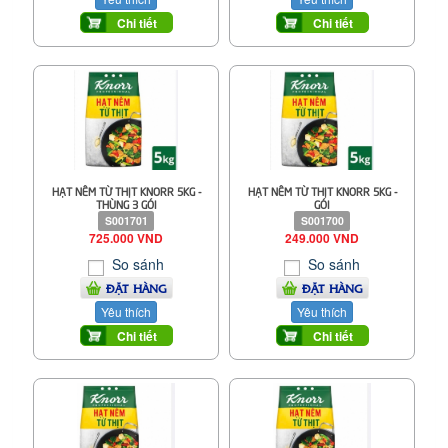
Chi tiết
Chi tiết
HẠT NÊM TỪ THỊT KNORR 5KG -
HẠT NÊM TỪ THỊT KNORR 5KG -
THÙNG 3 GÓI
GÓI
S001701
S001700
725.000 VND
249.000 VND
So sánh
So sánh
ĐẶT HÀNG
ĐẶT HÀNG
Yêu thích
Yêu thích
Chi tiết
Chi tiết