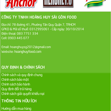
Đường cát trắng An Khê bao 50kg
1.100.000 VND
CÔNG TY TNHH HOÀNG HUY SÀI GÒN FOOD
Địa chỉ: 78 đường 41, Phường Tân Quy, Quận 7, TP.HCM
Sa Tế Tôm Cholimex PET Hũ 450g
GPKD & Mã số thuế: 0312995061 - Cấp ngày: 30/10/2014
Điện thoại: 083 7751 334
36.000 VND
Cell: 0903 445 077
Email: hoanghuysg2012@gmail.com
Ớt Sa Tế Cholimex Hũ Thuỷ Tinh 150g
hoanghuyfood.com
Website:
19.000 VND
QUY ĐỊNH & CHÍNH SÁCH
Nước tương cholimex 4,9L
Chính sách và quy định chung
75.000 VND
Chính sách bảo mật
Chính sách bảo hành
Dầu Ăn Tường An Olita 25kg
Quy định đổi trả hàng
Chính sách giải quyết khiếu nại
Liên hệ
THÔNG TIN HỮU ÍCH
Dầu Ăn Tường An Cooking Oil 25kg
Hướng dẫn mua hàng