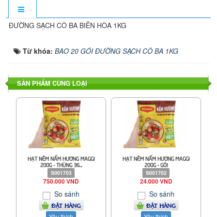
ĐƯỜNG SẠCH CÔ BA BIÊN HÒA 1KG
Từ khóa:
BAO 20 GÓI ĐƯỜNG SẠCH CÔ BA 1KG
SẢN PHẨM CÙNG LOẠI
HẠT NÊM NẤM HƯƠNG MAGGI
HẠT NÊM NẤM HƯƠNG MAGGI
200G - THÙNG 36...
200G - GÓI
S001703
S001702
750.000 VND
24.000 VND
So sánh
So sánh
ĐẶT HÀNG
ĐẶT HÀNG
Yêu thích
Yêu thích