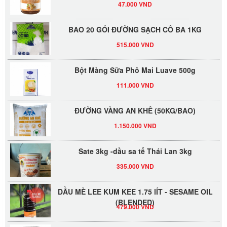
BAO 20 GÓI ĐƯỜNG SẠCH CÔ BA 1KG
515.000 VND
Bột Màng Sữa Phô Mai Luave 500g
111.000 VND
ĐƯỜNG VÀNG AN KHÊ (50KG/BAO)
1.150.000 VND
Sate 3kg -dầu sa tế Thái Lan 3kg
335.000 VND
DẦU MÈ LEE KUM KEE 1.75 lÍT - SESAME OIL
(BLENDED)
479.000 VND
SỐT XO LEE KUM KEE 220G - TƯƠNG SÒ ĐIỆP