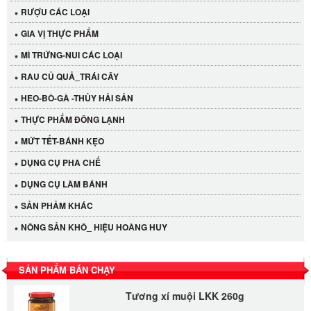
RƯỢU CÁC LOẠI
GIA VỊ THỰC PHẨM
MÌ TRỨNG-NUI CÁC LOẠI
RAU CỦ QUẢ_TRÁI CÂY
HEO-BÒ-GÀ -THỦY HẢI SẢN
THỰC PHẨM ĐÔNG LẠNH
MỨT TẾT-BÁNH KẸO
DỤNG CỤ PHA CHẾ
Cần Tây Đà Lạt
DỤNG CỤ LÀM BÁNH
40.000 VND
SẢN PHẢM KHÁC
NÔNG SẢN KHÔ_ HIỆU HOÀNG HUY
LỐC 12 HỦ Tương xí muội LKK 260g
530.000 VND
SẢN PHẨM BÁN CHẠY
Tương xí muội LKK 260g
47.000 VND