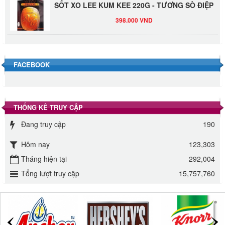
398.000 VND
Đường Thốt Nốt 1kg
40.000 VND
FACEBOOK
Đường phèn hạt Long An 500g
345.000 VND
THỐNG KÊ TRUY CẬP
Đường phèn Long An bao 10kg
Đang truy cập
190
295.000 VND
Hôm nay
123,303
Tháng hiện tại
292,004
Đường mía thiên nhiên Biên Hòa gói 1kg
Tổng lượt truy cập
15,757,760
32.000 VND
ĐƯỜNG SẠCH CÔ BA BIÊN HÒA 1KG
27.000 VND