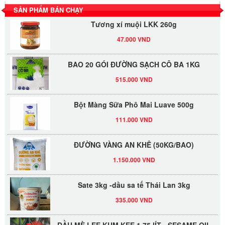
SẢN PHẨM BÁN CHẠY
Tương xí muội LKK 260g
47.000 VND
BAO 20 GÓI ĐƯỜNG SẠCH CÔ BA 1KG
515.000 VND
Bột Màng Sữa Phô Mai Luave 500g
111.000 VND
ĐƯỜNG VÀNG AN KHÊ (50KG/BAO)
1.150.000 VND
Sate 3kg -dầu sa tế Thái Lan 3kg
335.000 VND
DẦU MÈ LEE KUM KEE 1.75 lÍT - SESAME OIL