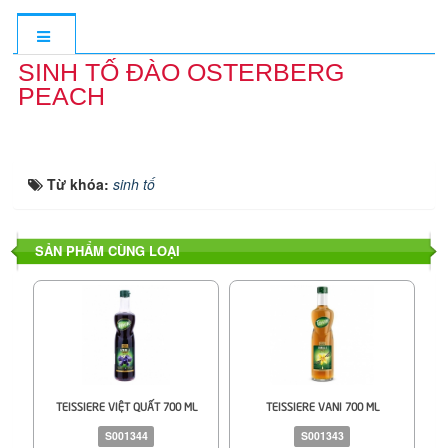
SINH TỐ ĐÀO OSTERBERG
PEACH
Từ khóa:
sinh tố
SẢN PHẨM CÙNG LOẠI
TEISSIERE VIỆT QUẤT 700 ML
TEISSIERE VANI 700 ML
S001344
S001343