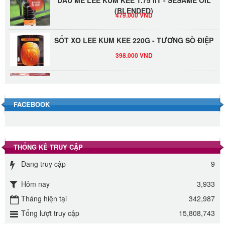
(BLENDED)
479.000 VND
SỐT XO LEE KUM KEE 220G - TƯƠNG SÒ ĐIỆP
398.000 VND
Đường Thốt Nốt 1kg
40.000 VND
FACEBOOK
Đường phèn hạt Long An 500g
345.000 VND
THỐNG KÊ TRUY CẬP
Đường phèn Long An bao 10kg
Đang truy cập
9
295.000 VND
Hôm nay
3,933
Đường mía thiên nhiên Biên Hòa gói 1kg
Tháng hiện tại
342,987
32.000 VND
Tổng lượt truy cập
15,808,743