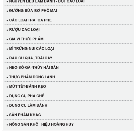
NGUYÊN LIỆU LÀM BÁNH - BỘT CÁC LOẠI
ĐƯỜNG-SỮA-BƠ-PHÔ MAI
CÁC LOẠI TRÀ_CÀ PHÊ
RƯỢU CÁC LOẠI
GIA VỊ THỰC PHẨM
MÌ TRỨNG-NUI CÁC LOẠI
RAU CỦ QUẢ_TRÁI CÂY
HEO-BÒ-GÀ -THỦY HẢI SẢN
THỰC PHẨM ĐÔNG LẠNH
MỨT TẾT-BÁNH KẸO
DỤNG CỤ PHA CHẾ
Cần Tây Đà Lạt
DỤNG CỤ LÀM BÁNH
40.000 VND
SẢN PHẢM KHÁC
NÔNG SẢN KHÔ_ HIỆU HOÀNG HUY
LỐC 12 HỦ Tương xí muội LKK 260g
530.000 VND