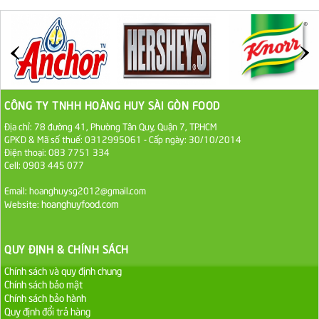
ĐƯỜNG SẠCH CÔ BA BIÊN HÒA 1KG
27.000 VND
Đường cát trắng An Khê bao 50kg
1.100.000 VND
CÔNG TY TNHH HOÀNG HUY SÀI GÒN FOOD
Địa chỉ: 78 đường 41, Phường Tân Quy, Quận 7, TP.HCM
Sa Tế Tôm Cholimex PET Hũ 450g
GPKD & Mã số thuế: 0312995061 - Cấp ngày: 30/10/2014
Điện thoại: 083 7751 334
36.000 VND
Cell: 0903 445 077
Ớt Sa Tế Cholimex Hũ Thuỷ Tinh 150g
Email: hoanghuysg2012@gmail.com
hoanghuyfood.com
Website:
19.000 VND
Nước tương cholimex 4,9L
QUY ĐỊNH & CHÍNH SÁCH
75.000 VND
Chính sách và quy định chung
Chính sách bảo mật
Chính sách bảo hành
Dầu Ăn Tường An Olita 25kg
Quy định đổi trả hàng