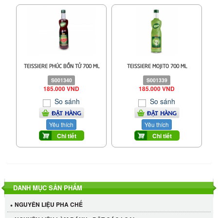
TEISSIERE PHÚC BỒN TỬ 700 ML
TEISSIERE MOJITO 700 ML
S001340
S001339
185.000 VND
185.000 VND
So sánh
So sánh
ĐẶT HÀNG
ĐẶT HÀNG
Yêu thích
Yêu thích
Chi tiết
Chi tiết
DANH MỤC SẢN PHẨM
NGUYÊN LIỆU PHA CHẾ