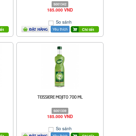
S001342
185.000 VND
So sánh
Yêu thích
iết
Chi tiết
ĐẶT HÀNG
TEISSIERE MOJITO 700 ML
S001339
185.000 VND
So sánh
Yêu thích
iết
Chi tiết
ĐẶT HÀNG