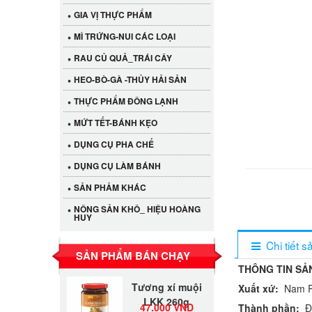
GIA VỊ THỰC PHẨM
MÌ TRỨNG-NUI CÁC LOẠI
RAU CỦ QUẢ_TRÁI CÂY
HEO-BÒ-GÀ -THỦY HẢI SẢN
THỰC PHẨM ĐÔNG LẠNH
MỨT TẾT-BÁNH KẸO
DỤNG CỤ PHA CHẾ
DỤNG CỤ LÀM BÁNH
Cần Tây Đà Lạt
40.000 VND
SẢN PHẢM KHÁC
NÔNG SẢN KHÔ_ HIỆU HOÀNG
HUY
LỐC 12 HỦ
Tương xí muội
530.000 VND
Chi tiết 
LKK 260g
SẢN PHẨM BÁN CHẠY
THÔNG TIN SẢ
Tương xí muội
Xuất xứ:
Nam P
LKK 260g
47.000 VND
Thành phần:
Đà