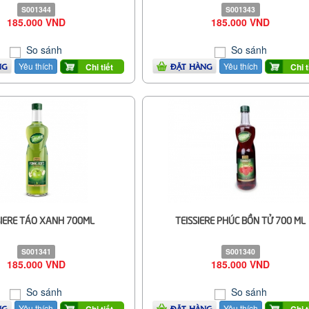
S001344
S001343
185.000 VND
185.000 VND
So sánh
So sánh
Yêu thích
Yêu thích
Chi tiết
Chi t
NG
ĐẶT HÀNG
SIERE TÁO XANH 700ML
TEISSIERE PHÚC BỒN TỬ 700 ML
S001341
S001340
185.000 VND
185.000 VND
So sánh
So sánh
Yêu thích
Yêu thích
Chi tiết
Chi t
NG
ĐẶT HÀNG