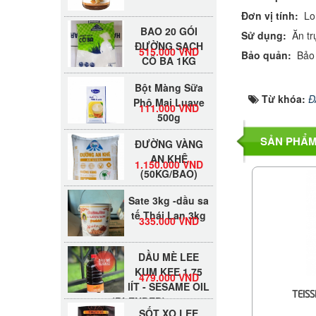
Đơn vị tính:
Lo
BAO 20 GÓI
Sử dụng:
Ăn trự
ĐƯỜNG SẠCH
515.000 VND
CÔ BA 1KG
Bảo quản:
Bảo q
Bột Màng Sữa
Phô Mai Luave
111.000 VND
Từ khóa:
Đ
500g
ĐƯỜNG VÀNG
SẢN PHẨM
AN KHÊ
1.150.000 VND
(50KG/BAO)
Sate 3kg -dầu sa
tế Thái Lan 3kg
335.000 VND
DẦU MÈ LEE
KUM KEE 1.75
479.000 VND
lÍT - SESAME OIL
(BLENDED)
TEISS
SỐT XO LEE