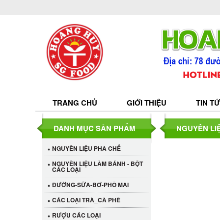
TRANG CHỦ
GIỚI THIỆU
TIN T
DANH MỤC SẢN PHẨM
NGUYÊN LI
NGUYÊN LIỆU PHA CHẾ
NGUYÊN LIỆU LÀM BÁNH - BỘT
CÁC LOẠI
ĐƯỜNG-SỮA-BƠ-PHÔ MAI
CÁC LOẠI TRÀ_CÀ PHÊ
RƯỢU CÁC LOẠI