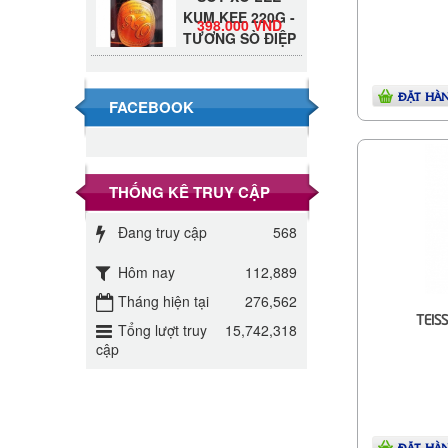
KUM KEE 220G -
398.000 VND
TƯƠNG SÒ ĐIỆP
Đường Thốt Nốt
1kg
40.000 VND
ĐẶT HÀ
FACEBOOK
Đường phèn hạt
Long An 500g
345.000 VND
THỐNG KÊ TRUY CẬP
Đường phèn
Đang truy cập
568
Long An bao
295.000 VND
10kg
Hôm nay
112,889
Tháng hiện tại
276,562
Đường mía thiên
TEIS
nhiên Biên Hòa
Tổng lượt truy
15,742,318
32.000 VND
gói 1kg
cập
ĐƯỜNG SẠCH
CÔ BA BIÊN
27.000 VND
HÒA 1KG
ĐẶT HÀ