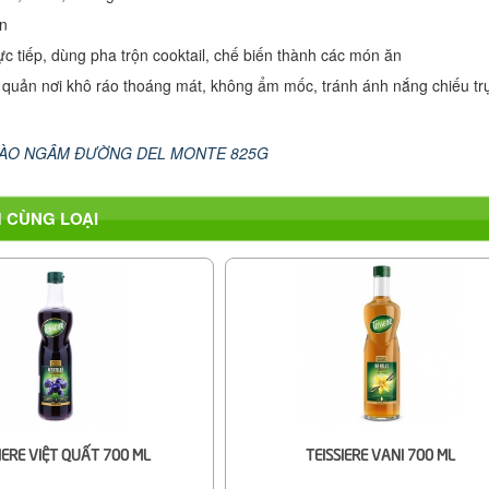
n
c tiếp, dùng pha trộn cooktail, chế biến thành các món ăn
uản nơi khô ráo thoáng mát, không ẩm mốc, tránh ánh nắng chiếu trự
ÀO NGÂM ĐƯỜNG DEL MONTE 825G
 CÙNG LOẠI
IERE VIỆT QUẤT 700 ML
TEISSIERE VANI 700 ML