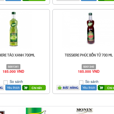
SIERE TÁO XANH 700ML
TEISSIERE PHÚC BỒN TỬ 700 ML
S001341
S001340
185.000 VND
185.000 VND
So sánh
So sánh
Yêu thích
Yêu thích
Chi tiết
Chi t
NG
ĐẶT HÀNG