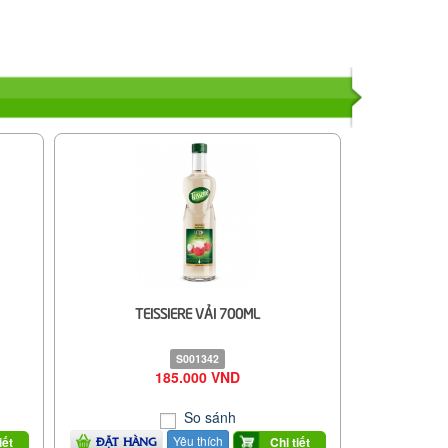
TEISSIERE VẢI 700ML
S001342
185.000 VND
So sánh
Yêu thích
iết
Chi tiết
ĐẶT HÀNG