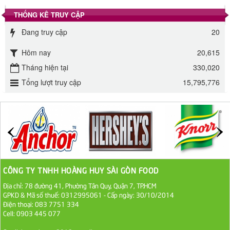
345.000 VND
THỐNG KÊ TRUY CẬP
Đường phèn Long An bao 10kg
Đang truy cập
20
295.000 VND
Hôm nay
20,615
Tháng hiện tại
Đường mía thiên nhiên Biên Hòa gói 1kg
330,020
Tổng lượt truy cập
15,795,776
32.000 VND
ĐƯỜNG SẠCH CÔ BA BIÊN HÒA 1KG
27.000 VND
Đường cát trắng An Khê bao 50kg
1.100.000 VND
CÔNG TY TNHH HOÀNG HUY SÀI GÒN FOOD
Địa chỉ: 78 đường 41, Phường Tân Quy, Quận 7, TP.HCM
Sa Tế Tôm Cholimex PET Hũ 450g
GPKD & Mã số thuế: 0312995061 - Cấp ngày: 30/10/2014
Điện thoại: 083 7751 334
36.000 VND
Cell: 0903 445 077