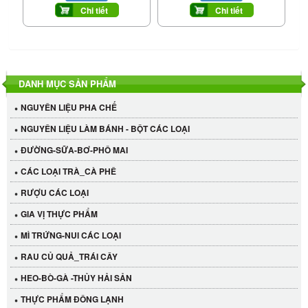
Chi tiết
Chi tiết
DANH MỤC SẢN PHẨM
NGUYÊN LIỆU PHA CHẾ
NGUYÊN LIỆU LÀM BÁNH - BỘT CÁC LOẠI
ĐƯỜNG-SỮA-BƠ-PHÔ MAI
CÁC LOẠI TRÀ_CÀ PHÊ
RƯỢU CÁC LOẠI
GIA VỊ THỰC PHẨM
MÌ TRỨNG-NUI CÁC LOẠI
RAU CỦ QUẢ_TRÁI CÂY
HEO-BÒ-GÀ -THỦY HẢI SẢN
THỰC PHẨM ĐÔNG LẠNH