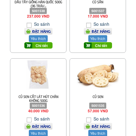
DÂU TÂY GIỐNG HÀN QUỐC 500G
CỦ SẮN
(36 TRÁI/...
S001538
S001537
237.000 VND
17.000 VND
So sánh
So sánh
ĐẶT HÀNG
ĐẶT HÀNG
Yêu thích
Yêu thích
Chi tiết
Chi tiết
CỦ SEN CẮT LÁT HÚT CHÂN
CỦ SEN
KHÔNG 500G
S001536
S001535
40.000 VND
57.000 VND
So sánh
So sánh
ĐẶT HÀNG
ĐẶT HÀNG
Yêu thích
Yêu thích