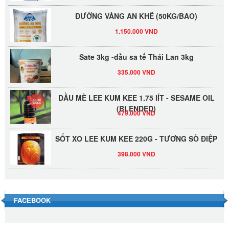
ĐƯỜNG VÀNG AN KHÊ (50KG/BAO)
1.150.000 VND
Sate 3kg -dầu sa tế Thái Lan 3kg
335.000 VND
DẦU MÈ LEE KUM KEE 1.75 lÍT - SESAME OIL
(BLENDED)
479.000 VND
SỐT XO LEE KUM KEE 220G - TƯƠNG SÒ ĐIỆP
398.000 VND
Đường Thốt Nốt 1kg
40.000 VND
FACEBOOK
Đường phèn hạt Long An 500g