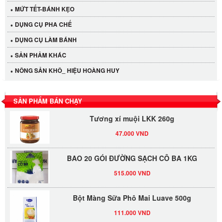
MỨT TẾT-BÁNH KẸO
DỤNG CỤ PHA CHẾ
Cần Tây Đà Lạt
DỤNG CỤ LÀM BÁNH
40.000 VND
SẢN PHẢM KHÁC
NÔNG SẢN KHÔ_ HIỆU HOÀNG HUY
LỐC 12 HỦ Tương xí muội LKK 260g
530.000 VND
SẢN PHẨM BÁN CHẠY
Tương xí muội LKK 260g
47.000 VND
BAO 20 GÓI ĐƯỜNG SẠCH CÔ BA 1KG
515.000 VND
Bột Màng Sữa Phô Mai Luave 500g
111.000 VND