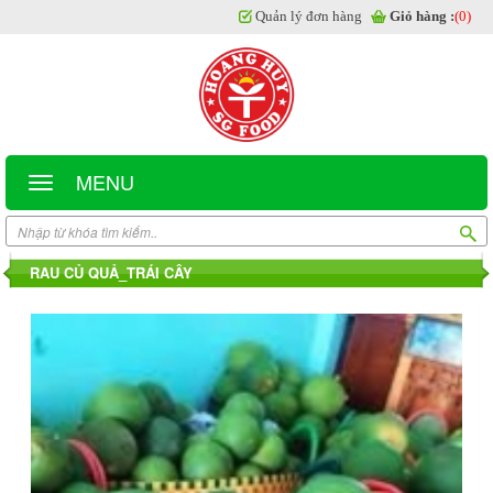
Quản lý đơn hàng
Giỏ hàng :
(0)
MENU
RAU CỦ QUẢ_TRÁI CÂY