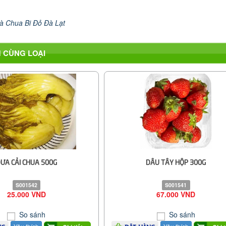
à Chua Bi Đỏ Đà Lạt
 CÙNG LOẠI
ƯA CẢI CHUA 500G
DÂU TÂY HỘP 300G
S001542
S001541
25.000 VND
67.000 VND
So sánh
So sánh