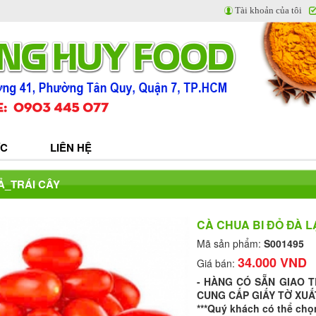
Tài khoản của tôi
ỨC
LIÊN HỆ
Ả_TRÁI CÂY
CÀ CHUA BI ĐỎ ĐÀ L
Mã sản phẩm:
S001495
34.000 VND
Giá bán:
- HÀNG CÓ SẴN GIAO 
CUNG CẤP GIẤY TỜ XUẤ
***Quý khách có thể chọ