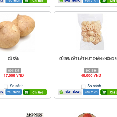
Yêu thích
Yêu thích
Chi tiết
Chi t
NG
ĐẶT HÀNG
CỦ SẮN
CỦ SEN CẮT LÁT HÚT CHÂN KHÔNG 
S001537
S001536
17.000 VND
40.000 VND
So sánh
So sánh
Yêu thích
Yêu thích
Chi tiết
Chi t
NG
ĐẶT HÀNG