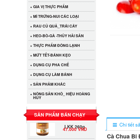
GIA VỊ THỰC PHẨM
MÌ TRỨNG-NUI CÁC LOẠI
RAU CỦ QUẢ_TRÁI CÂY
HEO-BÒ-GÀ -THỦY HẢI SẢN
THỰC PHẨM ĐÔNG LẠNH
MỨT TẾT-BÁNH KẸO
DỤNG CỤ PHA CHẾ
Cần Tây Đà Lạt
DỤNG CỤ LÀM BÁNH
40.000 VND
SẢN PHẢM KHÁC
LỐC 12 HỦ
NÔNG SẢN KHÔ_ HIỆU HOÀNG
Tương xí muội
HUY
530.000 VND
LKK 260g
SẢN PHẨM BÁN CHẠY
Tương xí muội
LKK 260g
Chi tiết 
47.000 VND
Cà Chua Bi 