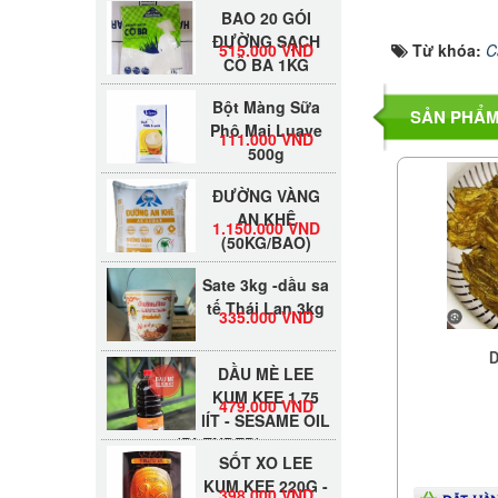
BAO 20 GÓI
ĐƯỜNG SẠCH
515.000 VND
CÔ BA 1KG
Từ khóa:
C
Bột Màng Sữa
Phô Mai Luave
SẢN PHẨM
111.000 VND
500g
ĐƯỜNG VÀNG
AN KHÊ
1.150.000 VND
(50KG/BAO)
Sate 3kg -dầu sa
tế Thái Lan 3kg
335.000 VND
D
DẦU MÈ LEE
KUM KEE 1.75
479.000 VND
lÍT - SESAME OIL
(BLENDED)
SỐT XO LEE
KUM KEE 220G -
398.000 VND
TƯƠNG SÒ ĐIỆP