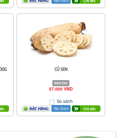
Yêu thích
iết
Chi tiết
ĐẶT HÀNG
500G
CỦ SEN
S001535
57.000 VND
So sánh
Yêu thích
iết
Chi tiết
ĐẶT HÀNG