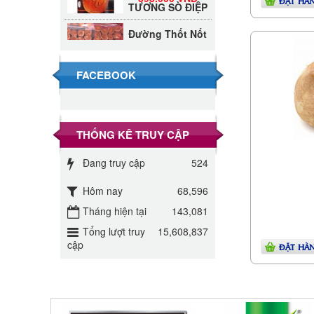
ĐẶT HÀ
Đường Thốt Nốt
1kg
40.000 VND
FACEBOOK
Đường phèn hạt
Long An 500g
345.000 VND
THỐNG KÊ TRUY CẬP
Đường phèn
Long An bao
295.000 VND
Đang truy cập
524
10kg
Hôm nay
68,596
Đường mía thiên
nhiên Biên Hòa
Tháng hiện tại
143,081
32.000 VND
gói 1kg
Tổng lượt truy
15,608,837
cập
ĐẶT HÀ
ĐƯỜNG SẠCH
CÔ BA BIÊN
27.000 VND
HÒA 1KG
Đường cát trắng