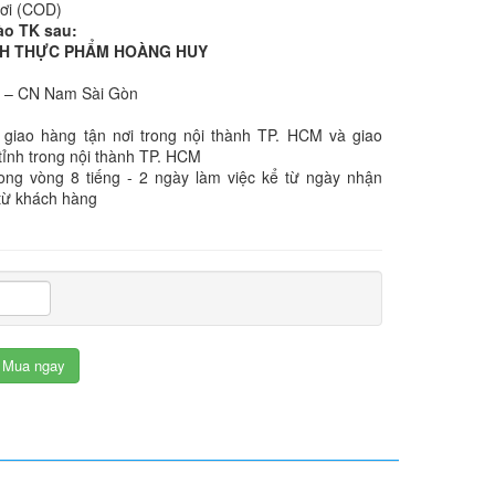
nơi (COD)
ào TK sau:
NHH THỰC PHẨM HOÀNG HUY
k – CN Nam Sài Gòn
 giao hàng tận nơi trong nội thành TP. HCM và giao
tỉnh trong nội thành TP. HCM
rong vòng 8 tiếng - 2 ngày làm việc kể từ ngày nhận
từ khách hàng
Mua ngay