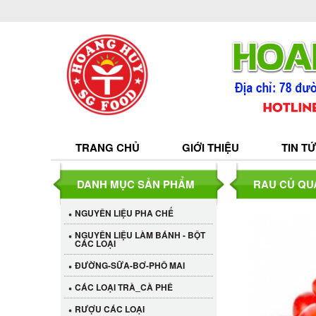
TRANG CHỦ
GIỚI THIỆU
TIN T
DANH MỤC SẢN PHẨM
RAU CỦ QU
NGUYÊN LIỆU PHA CHẾ
NGUYÊN LIỆU LÀM BÁNH - BỘT
CÁC LOẠI
ĐƯỜNG-SỮA-BƠ-PHÔ MAI
CÁC LOẠI TRÀ_CÀ PHÊ
RƯỢU CÁC LOẠI