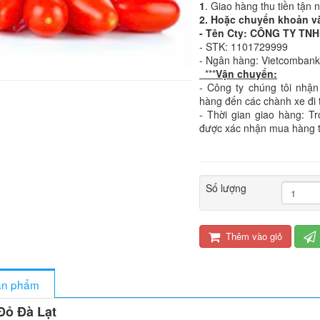
1
. Giao hàng thu tiền tận 
2. Hoặc chuyển khoản v
- Tên Cty: CÔNG TY T
- STK: 1101729999
- Ngân hàng: Vietcomban
***
Vận chuyển:
- Công ty chúng tôi nhận
hàng đến các chành xe đi 
- Thời gian giao hàng: T
được xác nhận mua hàng 
Số lượng
Thêm vào giỏ
sản phẩm
Đỏ Đà Lạt