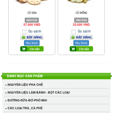
CỦ SEN
CỦ RIỀNG
S001535
S001534
57.000 VND
33.000 VND
So sánh
So sánh
ĐẶT HÀNG
ĐẶT HÀNG
Yêu thích
Yêu thích
Chi tiết
Chi tiết
DANH MỤC SẢN PHẨM
NGUYÊN LIỆU PHA CHẾ
NGUYÊN LIỆU LÀM BÁNH - BỘT CÁC LOẠI
ĐƯỜNG-SỮA-BƠ-PHÔ MAI
CÁC LOẠI TRÀ_CÀ PHÊ