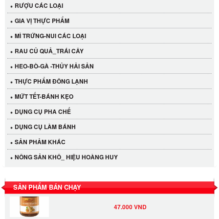
RƯỢU CÁC LOẠI
GIA VỊ THỰC PHẨM
MÌ TRỨNG-NUI CÁC LOẠI
RAU CỦ QUẢ_TRÁI CÂY
HEO-BÒ-GÀ -THỦY HẢI SẢN
THỰC PHẨM ĐÔNG LẠNH
MỨT TẾT-BÁNH KẸO
Cần Tây Đà Lạt
DỤNG CỤ PHA CHẾ
40.000 VND
DỤNG CỤ LÀM BÁNH
SẢN PHẢM KHÁC
LỐC 12 HỦ Tương xí muội LKK 260g
NÔNG SẢN KHÔ_ HIỆU HOÀNG HUY
530.000 VND
SẢN PHẨM BÁN CHẠY
Tương xí muội LKK 260g
47.000 VND