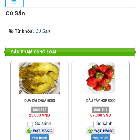
Củ Sắn
Từ khóa:
Củ Sắn
SẢN PHẨM CÙNG LOẠI
DƯA CẢI CHUA 500G
DÂU TÂY HỘP 300G
S001542
S001541
25.000 VND
67.000 VND
So sánh
So sánh
ĐẶT HÀNG
ĐẶT HÀNG
Yêu thích
Yêu thích