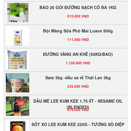
BAO 20 GÓI ĐƯỜNG SẠCH CÔ BA 1KG
515.000 VND
Bột Màng Sữa Phô Mai Luave 500g
111.000 VND
ĐƯỜNG VÀNG AN KHÊ (50KG/BAO)
1.150.000 VND
Sate 3kg -dầu sa tế Thái Lan 3kg
335.000 VND
DẦU MÈ LEE KUM KEE 1.75 lÍT - SESAME OIL
(BLENDED)
479.000 VND
SỐT XO LEE KUM KEE 220G - TƯƠNG SÒ ĐIỆP
398.000 VND