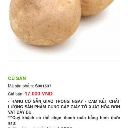
CỦ SẮN
Mã sản phẩm:
S001537
17.000 VND
Giá bán:
- HÀNG CÓ SẴN GIAO TRONG NGÀY - CAM KẾT CHẤT
LƯỢNG SẢN PHẨM CUNG CẤP GIẤY TỜ XUẤT HÓA ĐƠN
VAT ĐẦY ĐỦ.
***Quý khách có thể chọn thanh toán bằng hình thức
sau: