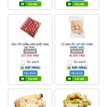
Chi tiết
Chi tiết
DÂU TÂY GIỐNG HÀN QUỐC 500G
CỦ SEN CẮT LÁT HÚT CHÂN
(36 TRÁI/...
KHÔNG 500G
S001538
S001536
237.000 VND
40.000 VND
So sánh
So sánh
ĐẶT HÀNG
ĐẶT HÀNG
Yêu thích
Yêu thích
Chi tiết
Chi tiết