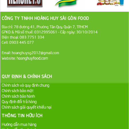
1.100.000 VND
CÔNG TY TNHH HOÀNG HUY SÀI GÒN FOOD
Sa Tế Tôm Cholimex PET Hũ 450g
Địa chỉ: 78 đường 41, Phường Tân Quy, Quận 7, TP.HCM
36.000 VND
GPKD & Mã số thuế: 0312995061 - Cấp ngày: 30/10/2014
Điện thoại: 083 7751 334
Cell: 0903 445 077
Ớt Sa Tế Cholimex Hũ Thuỷ Tinh 150g
Email: hoanghuysg2012@gmail.com
19.000 VND
hoanghuyfood.com
Website:
Nước tương cholimex 4,9L
QUY ĐỊNH & CHÍNH SÁCH
75.000 VND
Chính sách và quy định chung
Chính sách bảo mật
Dầu Ăn Tường An Olita 25kg
Chính sách bảo hành
Liên hệ
Quy định đổi trả hàng
Chính sách giải quyết khiếu nại
Dầu Ăn Tường An Cooking Oil 25kg
THÔNG TIN HỮU ÍCH
Liên hệ
Hướng dẫn mua hàng