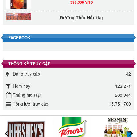
Đường Thốt Nốt 1kg
40.000 VND
FACEBOOK
Đường phèn hạt Long An 500g
345.000 VND
Đường phèn Long An bao 10kg
THỐNG KÊ TRUY CẬP
295.000 VND
Đang truy cập
42
Hôm nay
122,271
Đường mía thiên nhiên Biên Hòa gói 1kg
Tháng hiện tại
285,944
32.000 VND
Tổng lượt truy cập
15,751,700
ĐƯỜNG SẠCH CÔ BA BIÊN HÒA 1KG
27.000 VND
Đường cát trắng An Khê bao 50kg