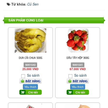
Từ khóa:
Củ Sen
SẢN PHẨM CÙNG LOẠI
DƯA CẢI CHUA 500G
DÂU TÂY HỘP 300G
S001542
S001541
25.000 VND
67.000 VND
So sánh
So sánh
ĐẶT HÀNG
ĐẶT HÀNG
Yêu thích
Yêu thích
Chi tiết
Chi tiết