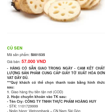
CỦ SEN
Mã sản phẩm:
S001535
57.000 VND
Giá bán:
- HÀNG CÓ SẴN GIAO TRONG NGÀY - CAM KẾT CHẤT
LƯỢNG SẢN PHẨM CUNG CẤP GIẤY TỜ XUẤT HÓA ĐƠN
VAT ĐẦY ĐỦ.
***Quý khách có thể chọn thanh toán bằng hình thức
sau:
1
. Giao hàng thu tiền tận nơi (COD)
2. Hoặc chuyển khoản vào TK sau:
- Tên Cty: CÔNG TY TNHH THỰC PHẨM HOÀNG HUY
- STK: 1101729999
- Ngân hàng: Vietcombank – CN Nam Sài Gòn