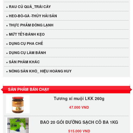
RAU CỦ QUẢ_TRÁI CÂY
HEO-BÒ-GÀ -THỦY HẢI SẢN
THỰC PHẨM ĐÔNG LẠNH
MỨT TẾT-BÁNH KẸO
DỤNG CỤ PHA CHẾ
Cần Tây Đà Lạt
DỤNG CỤ LÀM BÁNH
40.000 VND
SẢN PHẢM KHÁC
NÔNG SẢN KHÔ_ HIỆU HOÀNG HUY
LỐC 12 HỦ Tương xí muội LKK 260g
530.000 VND
SẢN PHẨM BÁN CHẠY
Tương xí muội LKK 260g
47.000 VND
BAO 20 GÓI ĐƯỜNG SẠCH CÔ BA 1KG
515.000 VND