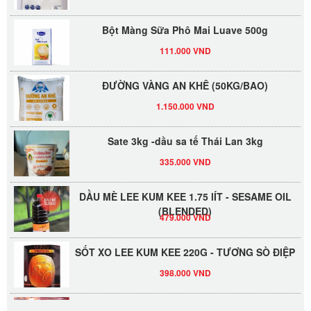
Bột Màng Sữa Phô Mai Luave 500g
111.000 VND
ĐƯỜNG VÀNG AN KHÊ (50KG/BAO)
1.150.000 VND
Sate 3kg -dầu sa tế Thái Lan 3kg
335.000 VND
DẦU MÈ LEE KUM KEE 1.75 lÍT - SESAME OIL
(BLENDED)
479.000 VND
SỐT XO LEE KUM KEE 220G - TƯƠNG SÒ ĐIỆP
398.000 VND
Đường Thốt Nốt 1kg