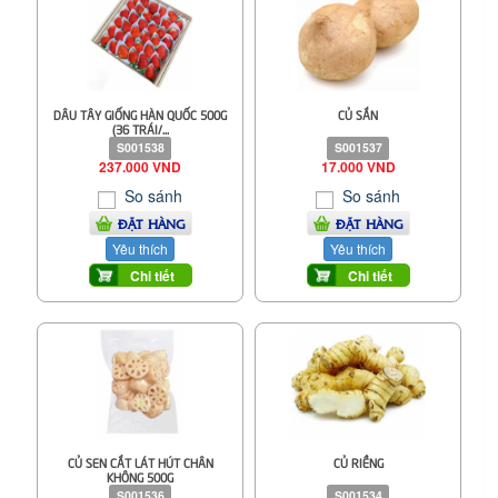
DÂU TÂY GIỐNG HÀN QUỐC 500G
CỦ SẮN
(36 TRÁI/...
S001538
S001537
237.000 VND
17.000 VND
So sánh
So sánh
ĐẶT HÀNG
ĐẶT HÀNG
Yêu thích
Yêu thích
Chi tiết
Chi tiết
CỦ SEN CẮT LÁT HÚT CHÂN
CỦ RIỀNG
KHÔNG 500G
S001536
S001534