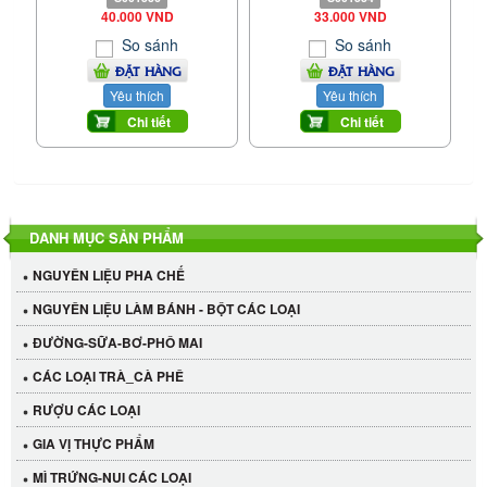
40.000 VND
33.000 VND
So sánh
So sánh
ĐẶT HÀNG
ĐẶT HÀNG
Yêu thích
Yêu thích
Chi tiết
Chi tiết
DANH MỤC SẢN PHẨM
NGUYÊN LIỆU PHA CHẾ
NGUYÊN LIỆU LÀM BÁNH - BỘT CÁC LOẠI
ĐƯỜNG-SỮA-BƠ-PHÔ MAI
CÁC LOẠI TRÀ_CÀ PHÊ
RƯỢU CÁC LOẠI
GIA VỊ THỰC PHẨM
MÌ TRỨNG-NUI CÁC LOẠI