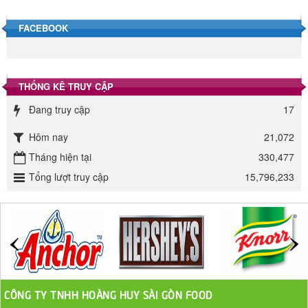
40.000 VND
FACEBOOK
Đường phèn hạt Long An 500g
345.000 VND
THỐNG KÊ TRUY CẬP
Đường phèn Long An bao 10kg
Đang truy cập
17
295.000 VND
Hôm nay
21,072
Đường mía thiên nhiên Biên Hòa gói 1kg
Tháng hiện tại
330,477
32.000 VND
Tổng lượt truy cập
15,796,233
ĐƯỜNG SẠCH CÔ BA BIÊN HÒA 1KG
27.000 VND
Đường cát trắng An Khê bao 50kg
1.100.000 VND
CÔNG TY TNHH HOÀNG HUY SÀI GÒN FOOD