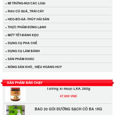
MÌ TRỨNG-NUI CÁC LOẠI
RAU CỦ QUẢ_TRÁI CÂY
HEO-BÒ-GÀ -THỦY HẢI SẢN
THỰC PHẨM ĐÔNG LẠNH
MỨT TẾT-BÁNH KẸO
DỤNG CỤ PHA CHẾ
Cần Tây Đà Lạt
DỤNG CỤ LÀM BÁNH
40.000 VND
SẢN PHẢM KHÁC
LỐC 12 HỦ Tương xí muội LKK 260g
NÔNG SẢN KHÔ_ HIỆU HOÀNG HUY
530.000 VND
SẢN PHẨM BÁN CHẠY
Tương xí muội LKK 260g
47.000 VND
BAO 20 GÓI ĐƯỜNG SẠCH CÔ BA 1KG
515.000 VND