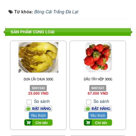
Từ khóa:
Bông Cải Trắng Đà Lạt
SẢN PHẨM CÙNG LOẠI
DƯA CẢI CHUA 500G
DÂU TÂY HỘP 300G
S001542
S001541
25.000 VND
67.000 VND
So sánh
So sánh
ĐẶT HÀNG
ĐẶT HÀNG
Yêu thích
Yêu thích
Chi tiết
Chi tiết