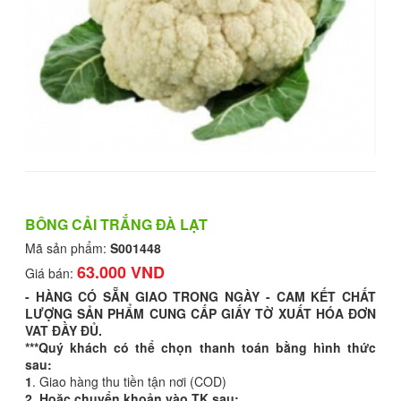
BÔNG CẢI TRẮNG ĐÀ LẠT
Mã sản phẩm:
S001448
63.000 VND
Giá bán:
- HÀNG CÓ SẴN GIAO TRONG NGÀY - CAM KẾT CHẤT
LƯỢNG SẢN PHẨM CUNG CẤP GIẤY TỜ XUẤT HÓA ĐƠN
VAT ĐẦY ĐỦ.
***Quý khách có thể chọn thanh toán bằng hình thức
sau:
1
. Giao hàng thu tiền tận nơi (COD)
2. Hoặc chuyển khoản vào TK sau: