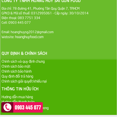
CÔNG TY TNHH HOÀNG HUY SÀI GÒN FOOD
Sa Tế Tôm Cholimex PET Hũ 450g
Địa chỉ: 78 đường 41, Phường Tân Quy, Quận 7, TP.HCM
GPKD & Mã số thuế: 0312995061 - Cấp ngày: 30/10/2014
36.000 VND
Điện thoại: 083 7751 334
Cell: 0903 445 077
Ớt Sa Tế Cholimex Hũ Thuỷ Tinh 150g
Email: hoanghuysg2012@gmail.com
hoanghuyfood.com
Website:
19.000 VND
Nước tương cholimex 4,9L
QUY ĐỊNH & CHÍNH SÁCH
75.000 VND
Chính sách và quy định chung
Chính sách bảo mật
Dầu Ăn Tường An Olita 25kg
Chính sách bảo hành
Quy định đổi trả hàng
Liên hệ
Chính sách giải quyết khiếu nại
THÔNG TIN HỮU ÍCH
Dầu Ăn Tường An Cooking Oil 25kg
Hướng dẫn mua hàng
Liên hệ
Hướng dẫn thanh toán
Dầu Ăn Minh Huê 25kg