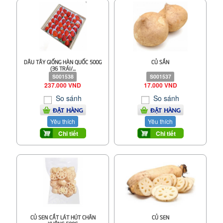
DÂU TÂY GIỐNG HÀN QUỐC 500G
CỦ SẮN
(36 TRÁI/...
S001538
S001537
237.000 VND
17.000 VND
So sánh
So sánh
ĐẶT HÀNG
ĐẶT HÀNG
Yêu thích
Yêu thích
Chi tiết
Chi tiết
CỦ SEN CẮT LÁT HÚT CHÂN
CỦ SEN