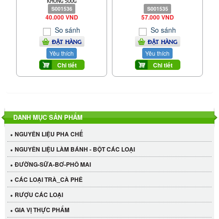
KHÔNG 500G
S001536
S001535
40.000 VND
57.000 VND
So sánh
So sánh
ĐẶT HÀNG
ĐẶT HÀNG
Yêu thích
Yêu thích
Chi tiết
Chi tiết
DANH MỤC SẢN PHẨM
NGUYÊN LIỆU PHA CHẾ
NGUYÊN LIỆU LÀM BÁNH - BỘT CÁC LOẠI
ĐƯỜNG-SỮA-BƠ-PHÔ MAI
CÁC LOẠI TRÀ_CÀ PHÊ
RƯỢU CÁC LOẠI
GIA VỊ THỰC PHẨM