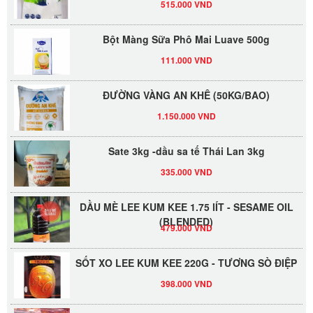
Bột Màng Sữa Phô Mai Luave 500g
111.000 VND
ĐƯỜNG VÀNG AN KHÊ (50KG/BAO)
1.150.000 VND
Sate 3kg -dầu sa tế Thái Lan 3kg
335.000 VND
DẦU MÈ LEE KUM KEE 1.75 lÍT - SESAME OIL
(BLENDED)
479.000 VND
SỐT XO LEE KUM KEE 220G - TƯƠNG SÒ ĐIỆP
398.000 VND
Đường Thốt Nốt 1kg