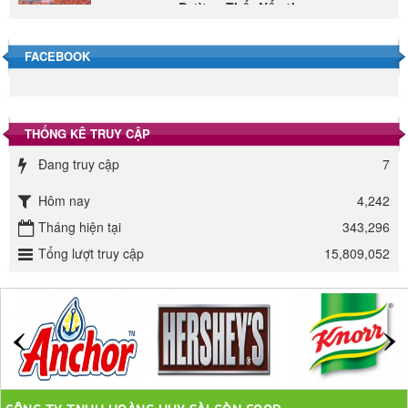
40.000 VND
FACEBOOK
Đường phèn hạt Long An 500g
345.000 VND
THỐNG KÊ TRUY CẬP
Đường phèn Long An bao 10kg
Đang truy cập
7
295.000 VND
Hôm nay
4,242
Đường mía thiên nhiên Biên Hòa gói 1kg
Tháng hiện tại
343,296
32.000 VND
Tổng lượt truy cập
15,809,052
ĐƯỜNG SẠCH CÔ BA BIÊN HÒA 1KG
27.000 VND
Đường cát trắng An Khê bao 50kg
1.100.000 VND