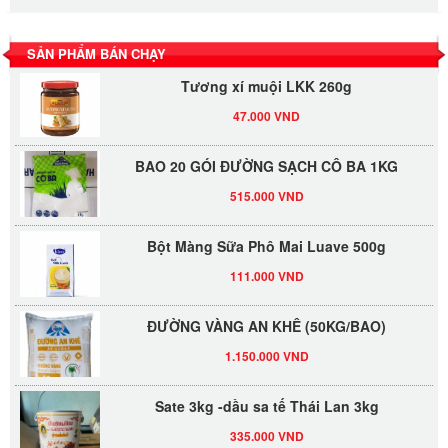
530.000 VND
SẢN PHẨM BÁN CHẠY
Tương xí muội LKK 260g
47.000 VND
BAO 20 GÓI ĐƯỜNG SẠCH CÔ BA 1KG
515.000 VND
Bột Màng Sữa Phô Mai Luave 500g
111.000 VND
ĐƯỜNG VÀNG AN KHÊ (50KG/BAO)
1.150.000 VND
Sate 3kg -dầu sa tế Thái Lan 3kg
335.000 VND