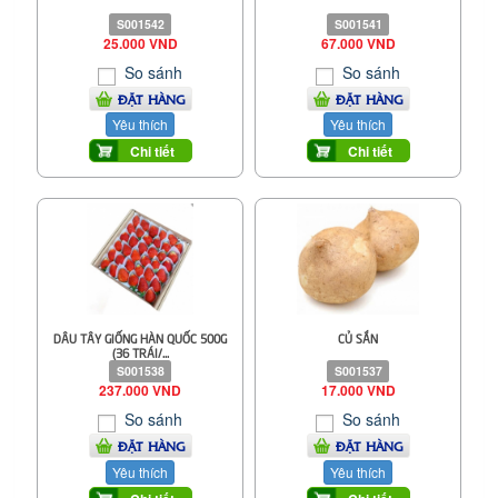
S001542
S001541
25.000 VND
67.000 VND
So sánh
So sánh
ĐẶT HÀNG
ĐẶT HÀNG
Yêu thích
Yêu thích
Chi tiết
Chi tiết
DÂU TÂY GIỐNG HÀN QUỐC 500G
CỦ SẮN
(36 TRÁI/...
S001538
S001537
237.000 VND
17.000 VND
So sánh
So sánh
ĐẶT HÀNG
ĐẶT HÀNG
Yêu thích
Yêu thích