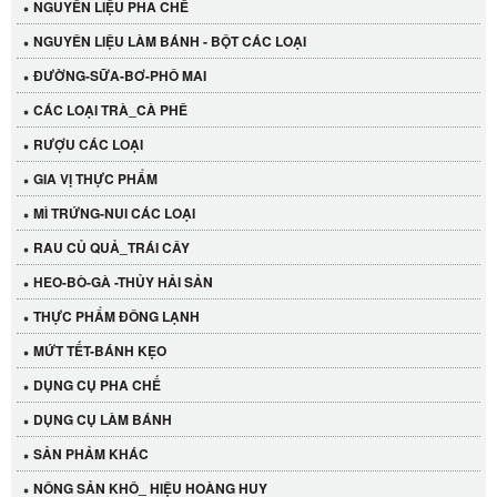
NGUYÊN LIỆU PHA CHẾ
NGUYÊN LIỆU LÀM BÁNH - BỘT CÁC LOẠI
ĐƯỜNG-SỮA-BƠ-PHÔ MAI
CÁC LOẠI TRÀ_CÀ PHÊ
RƯỢU CÁC LOẠI
GIA VỊ THỰC PHẨM
MÌ TRỨNG-NUI CÁC LOẠI
RAU CỦ QUẢ_TRÁI CÂY
HEO-BÒ-GÀ -THỦY HẢI SẢN
THỰC PHẨM ĐÔNG LẠNH
MỨT TẾT-BÁNH KẸO
DỤNG CỤ PHA CHẾ
Cần Tây Đà Lạt
DỤNG CỤ LÀM BÁNH
40.000 VND
SẢN PHẢM KHÁC
NÔNG SẢN KHÔ_ HIỆU HOÀNG HUY
LỐC 12 HỦ Tương xí muội LKK 260g