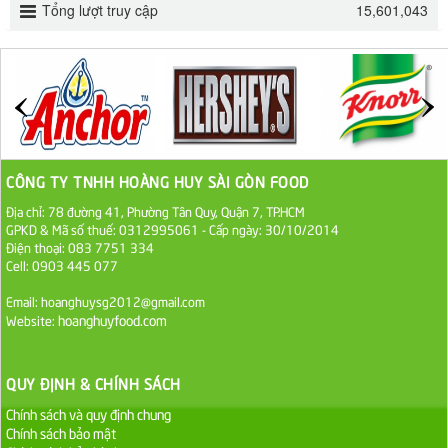
Tổng lượt truy cập
15,601,043
32.000 VND
ĐƯỜNG SẠCH CÔ BA BIÊN HÒA 1KG
27.000 VND
Đường cát trắng An Khê bao 50kg
1.100.000 VND
CÔNG TY TNHH HOÀNG HUY SÀI GÒN FOOD
Địa chỉ: 78 đường 41, Phường Tân Quy, Quận 7, TP.HCM
Sa Tế Tôm Cholimex PET Hũ 450g
GPKD & Mã số thuế: 0312995061 - Cấp ngày: 30/10/2014
Điện thoại: 083 7751 334
36.000 VND
Cell: 0903 445 077
Ớt Sa Tế Cholimex Hũ Thuỷ Tinh 150g
Email: hoanghuysg2012@gmail.com
hoanghuyfood.com
Website:
19.000 VND
Nước tương cholimex 4,9L
QUY ĐỊNH & CHÍNH SÁCH
75.000 VND
Chính sách và quy định chung
Chính sách bảo mật