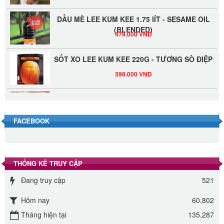
DẦU MÈ LEE KUM KEE 1.75 lÍT - SESAME OIL
(BLENDED)
479.000 VND
SỐT XO LEE KUM KEE 220G - TƯƠNG SÒ ĐIỆP
398.000 VND
Đường Thốt Nốt 1kg
40.000 VND
FACEBOOK
Đường phèn hạt Long An 500g
345.000 VND
THỐNG KÊ TRUY CẬP
Đường phèn Long An bao 10kg
Đang truy cập
521
295.000 VND
Hôm nay
60,802
Đường mía thiên nhiên Biên Hòa gói 1kg
Tháng hiện tại
135,287