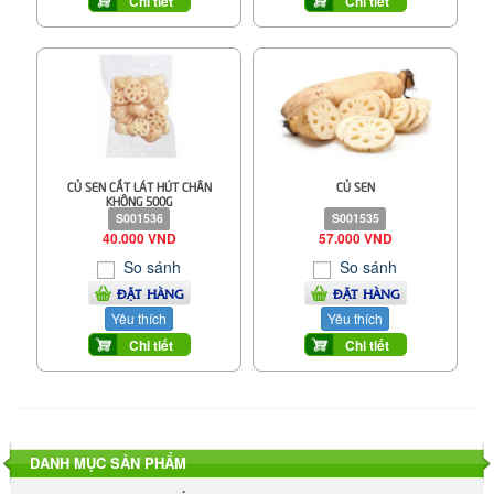
Chi tiết
Chi tiết
CỦ SEN CẮT LÁT HÚT CHÂN
CỦ SEN
KHÔNG 500G
S001536
S001535
40.000 VND
57.000 VND
So sánh
So sánh
ĐẶT HÀNG
ĐẶT HÀNG
Yêu thích
Yêu thích
Chi tiết
Chi tiết
DANH MỤC SẢN PHẨM