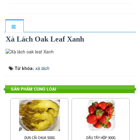
Xà Lách Oak Leaf Xanh
Từ khóa:
xà lách
SẢN PHẨM CÙNG LOẠI
DƯA CẢI CHUA 500G
DÂU TÂY HỘP 300G