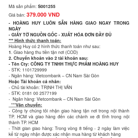
Mã sản phẩm:
S001255
379.000 VND
Giá bán:
- HOÀNG HUY LUÔN SẴN HÀNG GIAO NGAY TRONG
NGÀY
- GIẤY TỜ NGUỒN GỐC - XUẤT HÓA ĐƠN ĐẦY ĐỦ
*** Hình thức thanh toán:
Hoàng Huy có 2 hình thức thanh toán như sau:
1
. Giao hàng thu tiền tận nơi (COD)
2. Chuyển khoản vào 2 tài khoản sau:
- Tên Cty: CÔNG TY TNHH THỰC PHẨM HOÀNG HUY
- STK: 1101729999
- Ngân hàng: Vietcombank – CN Nam Sài Gòn
Hoặc Tài khoản cá nhân:
- Chủ tài khoản: TRỊNH THỊ VÂN
- STK: 0181 00 2577199
- Ngân hàng: Vietcombank – CN Nam Sài Gòn
***
Vận chuyển:
- Công ty chúng tôi nhận giao hàng tận nơi trong nội thành
TP. HCM và giao hàng đến các chành xe đi tỉnh trong nội
thành TP. HCM
- Thời gian giao hàng: Trong vòng 8 tiếng - 2 ngày làm việc
kể từ ngày nhận được xác nhận mua hàng từ khách hàng