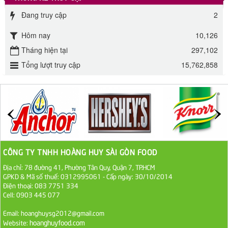
Đường phèn Long An bao 10kg
Đang truy cập
2
295.000 VND
Hôm nay
10,126
Đường mía thiên nhiên Biên Hòa gói 1kg
Tháng hiện tại
297,102
32.000 VND
Tổng lượt truy cập
15,762,858
ĐƯỜNG SẠCH CÔ BA BIÊN HÒA 1KG
27.000 VND
Đường cát trắng An Khê bao 50kg
1.100.000 VND
CÔNG TY TNHH HOÀNG HUY SÀI GÒN FOOD
Địa chỉ: 78 đường 41, Phường Tân Quy, Quận 7, TP.HCM
Sa Tế Tôm Cholimex PET Hũ 450g
GPKD & Mã số thuế: 0312995061 - Cấp ngày: 30/10/2014
Điện thoại: 083 7751 334
36.000 VND
Cell: 0903 445 077
Ớt Sa Tế Cholimex Hũ Thuỷ Tinh 150g
Email: hoanghuysg2012@gmail.com
hoanghuyfood.com
Website:
19.000 VND