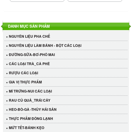
DANH MỤC SẢN PHẨM
NGUYÊN LIỆU PHA CHẾ
NGUYÊN LIỆU LÀM BÁNH - BỘT CÁC LOẠI
ĐƯỜNG-SỮA-BƠ-PHÔ MAI
CÁC LOẠI TRÀ_CÀ PHÊ
RƯỢU CÁC LOẠI
GIA VỊ THỰC PHẨM
MÌ TRỨNG-NUI CÁC LOẠI
RAU CỦ QUẢ_TRÁI CÂY
HEO-BÒ-GÀ -THỦY HẢI SẢN
THỰC PHẨM ĐÔNG LẠNH
MỨT TẾT-BÁNH KẸO