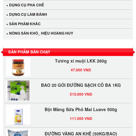
DỤNG CỤ PHA CHẾ
Cần Tây Đà Lạt
DỤNG CỤ LÀM BÁNH
40.000 VND
SẢN PHẢM KHÁC
NÔNG SẢN KHÔ_ HIỆU HOÀNG HUY
LỐC 12 HỦ Tương xí muội LKK 260g
530.000 VND
SẢN PHẨM BÁN CHẠY
Tương xí muội LKK 260g
47.000 VND
BAO 20 GÓI ĐƯỜNG SẠCH CÔ BA 1KG
515.000 VND
Bột Màng Sữa Phô Mai Luave 500g
111.000 VND
ĐƯỜNG VÀNG AN KHÊ (50KG/BAO)