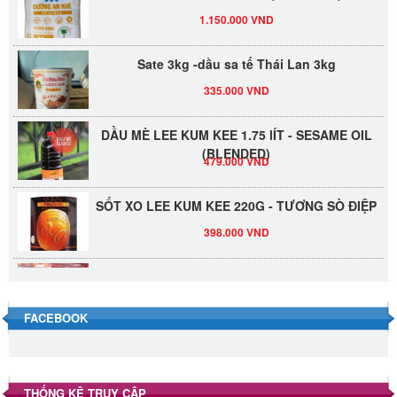
1.150.000 VND
Sate 3kg -dầu sa tế Thái Lan 3kg
335.000 VND
DẦU MÈ LEE KUM KEE 1.75 lÍT - SESAME OIL
(BLENDED)
479.000 VND
SỐT XO LEE KUM KEE 220G - TƯƠNG SÒ ĐIỆP
398.000 VND
Đường Thốt Nốt 1kg
40.000 VND
FACEBOOK
Đường phèn hạt Long An 500g
345.000 VND
THỐNG KÊ TRUY CẬP