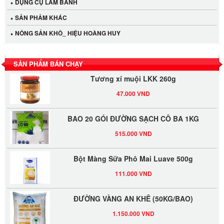
DỤNG CỤ LÀM BÁNH
40.000 VND
SẢN PHẢM KHÁC
NÔNG SẢN KHÔ_ HIỆU HOÀNG HUY
LỐC 12 HỦ Tương xí muội LKK 260g
530.000 VND
SẢN PHẨM BÁN CHẠY
Tương xí muội LKK 260g
47.000 VND
BAO 20 GÓI ĐƯỜNG SẠCH CÔ BA 1KG
515.000 VND
Bột Màng Sữa Phô Mai Luave 500g
111.000 VND
ĐƯỜNG VÀNG AN KHÊ (50KG/BAO)
1.150.000 VND