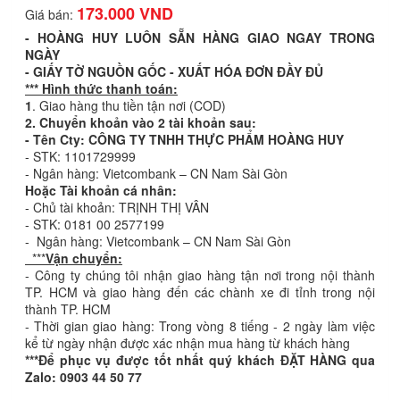
173.000 VND
Giá bán:
- HOÀNG HUY LUÔN SẴN HÀNG GIAO NGAY TRONG
NGÀY
- GIẤY TỜ NGUỒN GỐC - XUẤT HÓA ĐƠN ĐẦY ĐỦ
*** Hình thức thanh toán:
1
. Giao hàng thu tiền tận nơi (COD)
2. Chuyển khoản vào 2 tài khoản sau:
- Tên Cty: CÔNG TY TNHH THỰC PHẨM HOÀNG HUY
- STK: 1101729999
- Ngân hàng: Vietcombank – CN Nam Sài Gòn
Hoặc Tài khoản cá nhân:
- Chủ tài khoản: TRỊNH THỊ VÂN
- STK: 0181 00 2577199
- Ngân hàng: Vietcombank – CN Nam Sài Gòn
***
Vận chuyển:
- Công ty chúng tôi nhận giao hàng tận nơi trong nội thành
TP. HCM và giao hàng đến các chành xe đi tỉnh trong nội
thành TP. HCM
- Thời gian giao hàng: Trong vòng 8 tiếng - 2 ngày làm việc
kể từ ngày nhận được xác nhận mua hàng từ khách hàng
***Để phục vụ được tốt nhất quý khách ĐẶT HÀNG qua
Zalo: 0903 44 50 77