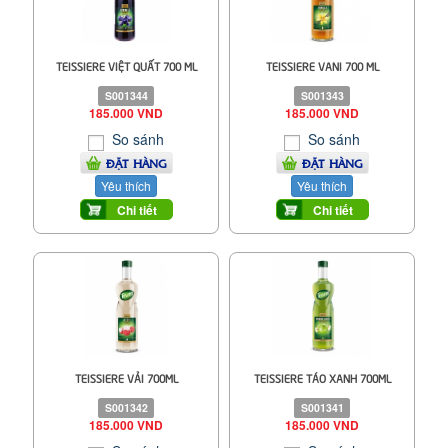
TEISSIERE VIỆT QUẤT 700 ML
TEISSIERE VANI 700 ML
S001344
S001343
185.000 VND
185.000 VND
So sánh
So sánh
ĐẶT HÀNG
ĐẶT HÀNG
Yêu thích
Yêu thích
Chi tiết
Chi tiết
TEISSIERE VẢI 700ML
TEISSIERE TÁO XANH 700ML
S001342
S001341
185.000 VND
185.000 VND