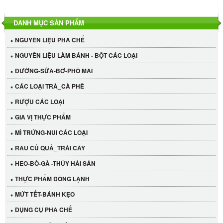
DANH MỤC SẢN PHẨM
NGUYÊN LIỆU PHA CHẾ
NGUYÊN LIỆU LÀM BÁNH - BỘT CÁC LOẠI
ĐƯỜNG-SỮA-BƠ-PHÔ MAI
CÁC LOẠI TRÀ_CÀ PHÊ
RƯỢU CÁC LOẠI
GIA VỊ THỰC PHẨM
MÌ TRỨNG-NUI CÁC LOẠI
RAU CỦ QUẢ_TRÁI CÂY
HEO-BÒ-GÀ -THỦY HẢI SẢN
THỰC PHẨM ĐÔNG LẠNH
MỨT TẾT-BÁNH KẸO
DỤNG CỤ PHA CHẾ
Cần Tây Đà Lạt