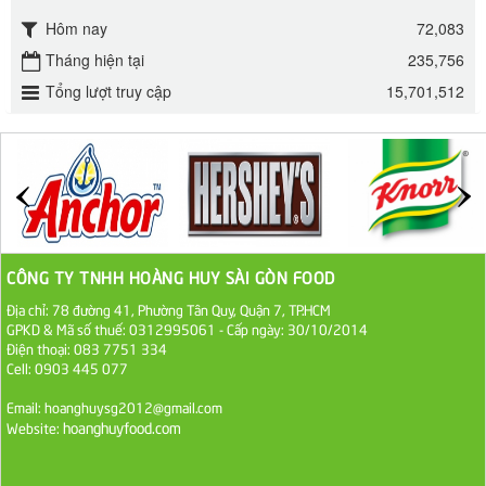
295.000 VND
Hôm nay
72,083
Đường mía thiên nhiên Biên Hòa gói 1kg
Tháng hiện tại
235,756
Tổng lượt truy cập
15,701,512
32.000 VND
ĐƯỜNG SẠCH CÔ BA BIÊN HÒA 1KG
27.000 VND
Đường cát trắng An Khê bao 50kg
1.100.000 VND
CÔNG TY TNHH HOÀNG HUY SÀI GÒN FOOD
Địa chỉ: 78 đường 41, Phường Tân Quy, Quận 7, TP.HCM
Sa Tế Tôm Cholimex PET Hũ 450g
GPKD & Mã số thuế: 0312995061 - Cấp ngày: 30/10/2014
Điện thoại: 083 7751 334
36.000 VND
Cell: 0903 445 077
Ớt Sa Tế Cholimex Hũ Thuỷ Tinh 150g
Email: hoanghuysg2012@gmail.com
hoanghuyfood.com
Website:
19.000 VND