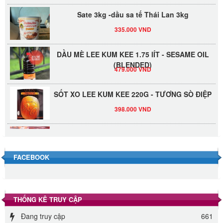
Sate 3kg -dầu sa tế Thái Lan 3kg
335.000 VND
DẦU MÈ LEE KUM KEE 1.75 lÍT - SESAME OIL
(BLENDED)
479.000 VND
SỐT XO LEE KUM KEE 220G - TƯƠNG SÒ ĐIỆP
398.000 VND
Đường Thốt Nốt 1kg
40.000 VND
FACEBOOK
Đường phèn hạt Long An 500g
345.000 VND
THỐNG KÊ TRUY CẬP
Đường phèn Long An bao 10kg
Đang truy cập
661