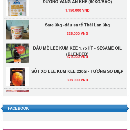
1.150.000 VND
Sate 3kg -dầu sa tế Thái Lan 3kg
335.000 VND
DẦU MÈ LEE KUM KEE 1.75 lÍT - SESAME OIL
(BLENDED)
479.000 VND
SỐT XO LEE KUM KEE 220G - TƯƠNG SÒ ĐIỆP
398.000 VND
Đường Thốt Nốt 1kg
40.000 VND
FACEBOOK
Đường phèn hạt Long An 500g
345.000 VND