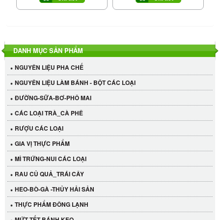
DANH MỤC SẢN PHẨM
NGUYÊN LIỆU PHA CHẾ
NGUYÊN LIỆU LÀM BÁNH - BỘT CÁC LOẠI
ĐƯỜNG-SỮA-BƠ-PHÔ MAI
CÁC LOẠI TRÀ_CÀ PHÊ
RƯỢU CÁC LOẠI
GIA VỊ THỰC PHẨM
MÌ TRỨNG-NUI CÁC LOẠI
RAU CỦ QUẢ_TRÁI CÂY
HEO-BÒ-GÀ -THỦY HẢI SẢN
THỰC PHẨM ĐÔNG LẠNH
MỨT TẾT-BÁNH KẸO