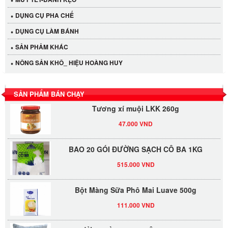
DỤNG CỤ PHA CHẾ
Cần Tây Đà Lạt
DỤNG CỤ LÀM BÁNH
40.000 VND
SẢN PHẢM KHÁC
LỐC 12 HỦ Tương xí muội LKK 260g
NÔNG SẢN KHÔ_ HIỆU HOÀNG HUY
530.000 VND
SẢN PHẨM BÁN CHẠY
Tương xí muội LKK 260g
47.000 VND
BAO 20 GÓI ĐƯỜNG SẠCH CÔ BA 1KG
515.000 VND
Bột Màng Sữa Phô Mai Luave 500g
111.000 VND
ĐƯỜNG VÀNG AN KHÊ (50KG/BAO)