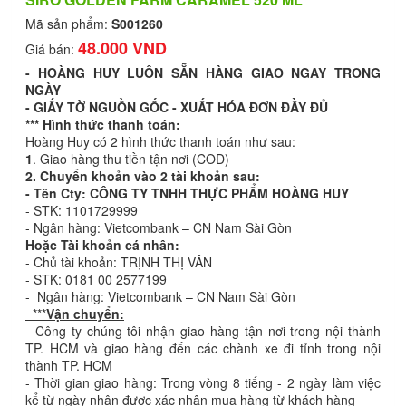
Mã sản phẩm:
S001260
48.000 VND
Giá bán:
- HOÀNG HUY LUÔN SẴN HÀNG GIAO NGAY TRONG
NGÀY
- GIẤY TỜ NGUỒN GỐC - XUẤT HÓA ĐƠN ĐẦY ĐỦ
*** Hình thức thanh toán:
Hoàng Huy có 2 hình thức thanh toán như sau:
1
. Giao hàng thu tiền tận nơi (COD)
2. Chuyển khoản vào 2 tài khoản sau:
- Tên Cty: CÔNG TY TNHH THỰC PHẨM HOÀNG HUY
- STK: 1101729999
- Ngân hàng: Vietcombank – CN Nam Sài Gòn
Hoặc Tài khoản cá nhân:
- Chủ tài khoản: TRỊNH THỊ VÂN
- STK: 0181 00 2577199
- Ngân hàng: Vietcombank – CN Nam Sài Gòn
***
Vận chuyển:
- Công ty chúng tôi nhận giao hàng tận nơi trong nội thành
TP. HCM và giao hàng đến các chành xe đi tỉnh trong nội
thành TP. HCM
- Thời gian giao hàng: Trong vòng 8 tiếng - 2 ngày làm việc
kể từ ngày nhận được xác nhận mua hàng từ khách hàng