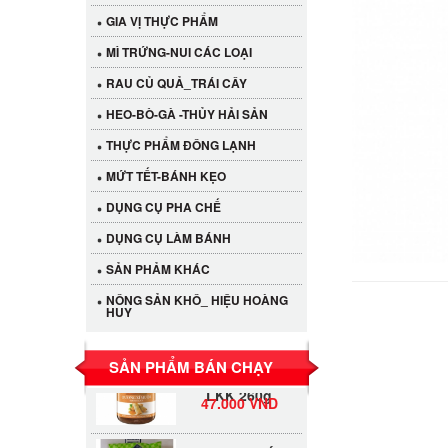
GIA VỊ THỰC PHẨM
MÌ TRỨNG-NUI CÁC LOẠI
RAU CỦ QUẢ_TRÁI CÂY
HEO-BÒ-GÀ -THỦY HẢI SẢN
THỰC PHẨM ĐÔNG LẠNH
MỨT TẾT-BÁNH KẸO
Cần Tây Đà Lạt
DỤNG CỤ PHA CHẾ
40.000 VND
DỤNG CỤ LÀM BÁNH
SẢN PHẢM KHÁC
LỐC 12 HỦ
NÔNG SẢN KHÔ_ HIỆU HOÀNG
Tương xí muội
530.000 VND
HUY
LKK 260g
Tương xí muội
SẢN PHẨM BÁN CHẠY
LKK 260g
47.000 VND
BAO 20 GÓI