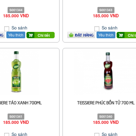
S001344
S001343
185.000 VND
185.000 VND
So sánh
So sánh
Yêu thích
Yêu thích
Chi tiết
Chi t
NG
ĐẶT HÀNG
SIERE TÁO XANH 700ML
TEISSIERE PHÚC BỒN TỬ 700 ML
S001341
S001340
185.000 VND
185.000 VND
So sánh
So sánh