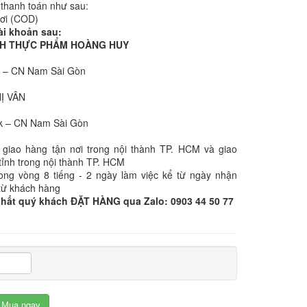
 thanh toán như sau:
nơi (COD)
ài khoản sau:
NHH THỰC PHẨM HOÀNG HUY
k – CN Nam Sài Gòn
:
HỊ VÂN
k – CN Nam Sài Gòn
 giao hàng tận nơi trong nội thành TP. HCM và giao
tỉnh trong nội thành TP. HCM
rong vòng 8 tiếng - 2 ngày làm việc kể từ ngày nhận
từ khách hàng
nhất quý khách ĐẶT HÀNG qua Zalo: 0903 44 50 77
Mua ngay