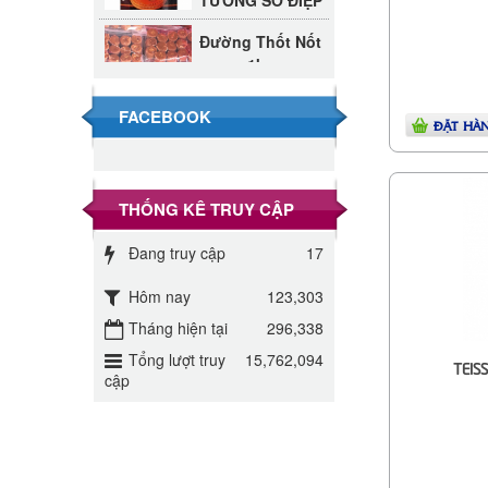
Đường Thốt Nốt
1kg
40.000 VND
Đường phèn hạt
FACEBOOK
ĐẶT HÀ
Long An 500g
345.000 VND
Đường phèn
THỐNG KÊ TRUY CẬP
Long An bao
295.000 VND
10kg
Đang truy cập
17
Đường mía thiên
Hôm nay
123,303
nhiên Biên Hòa
32.000 VND
Tháng hiện tại
296,338
gói 1kg
Tổng lượt truy
15,762,094
TEIS
ĐƯỜNG SẠCH
cập
CÔ BA BIÊN
27.000 VND
HÒA 1KG
Đường cát trắng
An Khê bao