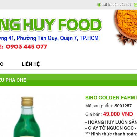
Tài khoản của tôi
ỨC
LIÊN HỆ
ỆU PHA CHẾ
SIRÔ GOLDEN FARM 
Mã sản phẩm:
S001257
49.000 VND
Giá bán:
- HOÀNG HUY LUÔN SẴ
- GIẤY TỜ NGUỒN GỐC 
*** Hình thức thanh toán