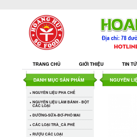
TRANG CHỦ
GIỚI THIỆU
TIN T
DANH MỤC SẢN PHẨM
NGUYÊN LI
NGUYÊN LIỆU PHA CHẾ
NGUYÊN LIỆU LÀM BÁNH - BỘT
CÁC LOẠI
ĐƯỜNG-SỮA-BƠ-PHÔ MAI
CÁC LOẠI TRÀ_CÀ PHÊ
RƯỢU CÁC LOẠI