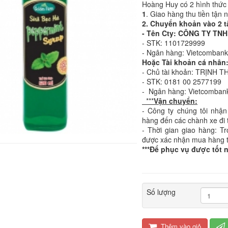
Hoàng Huy có 2 hình thức
1
. Giao hàng thu tiền tận 
2. Chuyển khoản vào 2 t
- Tên Cty: CÔNG TY T
- STK: 1101729999
- Ngân hàng: Vietcomban
Hoặc Tài khoản cá nhân
- Chủ tài khoản: TRỊNH T
- STK: 0181 00 2577199
- Ngân hàng: Vietcomban
***
Vận chuyển:
- Công ty chúng tôi nhận
hàng đến các chành xe đi 
- Thời gian giao hàng: T
được xác nhận mua hàng 
***Để phục vụ được tốt 
Số lượng
Thêm vào giỏ