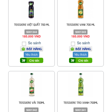
TEISSIERE VIỆT QUẤT 700 ML
TEISSIERE VANI 700 ML
S001344
S001343
185.000 VND
185.000 VND
So sánh
So sánh
ĐẶT HÀNG
ĐẶT HÀNG
Yêu thích
Yêu thích
Chi tiết
Chi tiết
TEISSIERE VẢI 700ML
TEISSIERE TÁO XANH 700ML
S001342
S001341