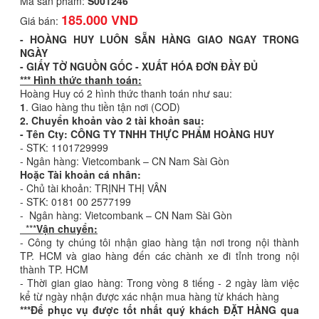
Mã sản phẩm:
S001246
185.000 VND
Giá bán:
- HOÀNG HUY LUÔN SẴN HÀNG GIAO NGAY TRONG
NGÀY
- GIẤY TỜ NGUỒN GỐC - XUẤT HÓA ĐƠN ĐẦY ĐỦ
*** Hình thức thanh toán:
Hoàng Huy có 2 hình thức thanh toán như sau:
1
. Giao hàng thu tiền tận nơi (COD)
2. Chuyển khoản vào 2 tài khoản sau:
- Tên Cty: CÔNG TY TNHH THỰC PHẨM HOÀNG HUY
- STK: 1101729999
- Ngân hàng: Vietcombank – CN Nam Sài Gòn
Hoặc Tài khoản cá nhân:
- Chủ tài khoản: TRỊNH THỊ VÂN
- STK: 0181 00 2577199
- Ngân hàng: Vietcombank – CN Nam Sài Gòn
***
Vận chuyển:
- Công ty chúng tôi nhận giao hàng tận nơi trong nội thành
TP. HCM và giao hàng đến các chành xe đi tỉnh trong nội
thành TP. HCM
- Thời gian giao hàng: Trong vòng 8 tiếng - 2 ngày làm việc
kể từ ngày nhận được xác nhận mua hàng từ khách hàng
***Để phục vụ được tốt nhất quý khách ĐẶT HÀNG qua