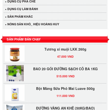
DỤNG CỤ PHA CHẾ
Cần Tây Đà Lạt
DỤNG CỤ LÀM BÁNH
40.000 VND
SẢN PHẢM KHÁC
NÔNG SẢN KHÔ_ HIỆU HOÀNG HUY
LỐC 12 HỦ Tương xí muội LKK 260g
530.000 VND
SẢN PHẨM BÁN CHẠY
Tương xí muội LKK 260g
47.000 VND
BAO 20 GÓI ĐƯỜNG SẠCH CÔ BA 1KG
515.000 VND
Bột Màng Sữa Phô Mai Luave 500g
111.000 VND
ĐƯỜNG VÀNG AN KHÊ (50KG/BAO)