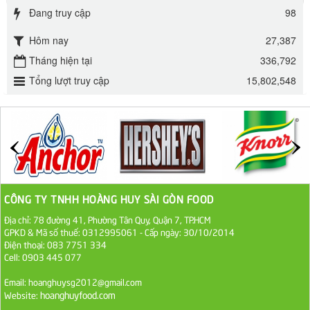
Đường phèn Long An bao 10kg
Đang truy cập
98
295.000 VND
Hôm nay
27,387
Tháng hiện tại
336,792
Đường mía thiên nhiên Biên Hòa gói 1kg
Tổng lượt truy cập
15,802,548
32.000 VND
ĐƯỜNG SẠCH CÔ BA BIÊN HÒA 1KG
27.000 VND
Đường cát trắng An Khê bao 50kg
1.100.000 VND
CÔNG TY TNHH HOÀNG HUY SÀI GÒN FOOD
Địa chỉ: 78 đường 41, Phường Tân Quy, Quận 7, TP.HCM
Sa Tế Tôm Cholimex PET Hũ 450g
GPKD & Mã số thuế: 0312995061 - Cấp ngày: 30/10/2014
Điện thoại: 083 7751 334
36.000 VND
Cell: 0903 445 077
Email: hoanghuysg2012@gmail.com
Ớt Sa Tế Cholimex Hũ Thuỷ Tinh 150g
hoanghuyfood.com
Website:
19.000 VND