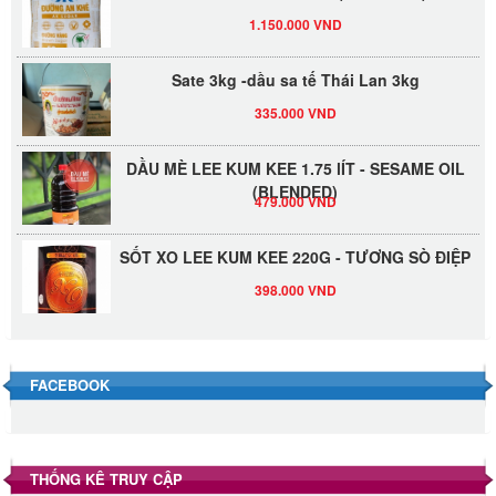
1.150.000 VND
Sate 3kg -dầu sa tế Thái Lan 3kg
335.000 VND
DẦU MÈ LEE KUM KEE 1.75 lÍT - SESAME OIL
(BLENDED)
479.000 VND
SỐT XO LEE KUM KEE 220G - TƯƠNG SÒ ĐIỆP
398.000 VND
Đường Thốt Nốt 1kg
40.000 VND
FACEBOOK
Đường phèn hạt Long An 500g
345.000 VND
THỐNG KÊ TRUY CẬP