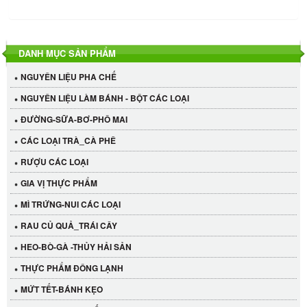
DANH MỤC SẢN PHẨM
NGUYÊN LIỆU PHA CHẾ
NGUYÊN LIỆU LÀM BÁNH - BỘT CÁC LOẠI
ĐƯỜNG-SỮA-BƠ-PHÔ MAI
CÁC LOẠI TRÀ_CÀ PHÊ
RƯỢU CÁC LOẠI
GIA VỊ THỰC PHẨM
MÌ TRỨNG-NUI CÁC LOẠI
RAU CỦ QUẢ_TRÁI CÂY
HEO-BÒ-GÀ -THỦY HẢI SẢN
THỰC PHẨM ĐÔNG LẠNH
MỨT TẾT-BÁNH KẸO