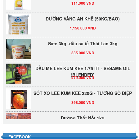
111.000 VND
ĐƯỜNG VÀNG AN KHÊ (50KG/BAO)
1.150.000 VND
Sate 3kg -dầu sa tế Thái Lan 3kg
335.000 VND
DẦU MÈ LEE KUM KEE 1.75 lÍT - SESAME OIL
(BLENDED)
479.000 VND
SỐT XO LEE KUM KEE 220G - TƯƠNG SÒ ĐIỆP
398.000 VND
Đường Thốt Nốt 1kg
40.000 VND
FACEBOOK