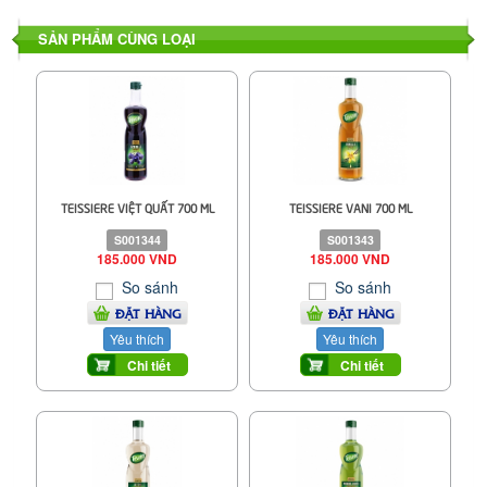
SẢN PHẨM CÙNG LOẠI
TEISSIERE VIỆT QUẤT 700 ML
TEISSIERE VANI 700 ML
S001344
S001343
185.000 VND
185.000 VND
So sánh
So sánh
ĐẶT HÀNG
ĐẶT HÀNG
Yêu thích
Yêu thích
Chi tiết
Chi tiết