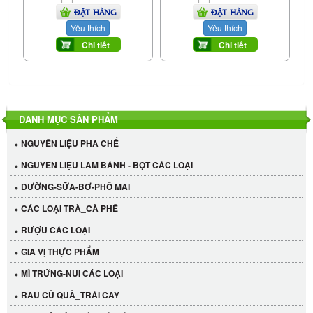
ĐẶT HÀNG
ĐẶT HÀNG
Yêu thích
Yêu thích
Chi tiết
Chi tiết
DANH MỤC SẢN PHẨM
NGUYÊN LIỆU PHA CHẾ
NGUYÊN LIỆU LÀM BÁNH - BỘT CÁC LOẠI
ĐƯỜNG-SỮA-BƠ-PHÔ MAI
CÁC LOẠI TRÀ_CÀ PHÊ
RƯỢU CÁC LOẠI
GIA VỊ THỰC PHẨM
MÌ TRỨNG-NUI CÁC LOẠI
RAU CỦ QUẢ_TRÁI CÂY