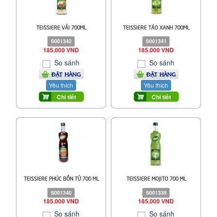
TEISSIERE VẢI 700ML
TEISSIERE TÁO XANH 700ML
S001342
S001341
185.000 VND
185.000 VND
So sánh
So sánh
ĐẶT HÀNG
ĐẶT HÀNG
Yêu thích
Yêu thích
Chi tiết
Chi tiết
TEISSIERE PHÚC BỒN TỬ 700 ML
TEISSIERE MOJITO 700 ML
S001340
S001339
185.000 VND
185.000 VND
So sánh
So sánh