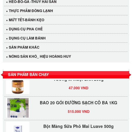
HEO-BÒ-GÀ -THỦY HẢI SẢN
THỰC PHẨM ĐÔNG LẠNH
MỨT TẾT-BÁNH KẸO
DỤNG CỤ PHA CHẾ
Cần Tây Đà Lạt
DỤNG CỤ LÀM BÁNH
40.000 VND
SẢN PHẢM KHÁC
LỐC 12 HỦ Tương xí muội LKK 260g
NÔNG SẢN KHÔ_ HIỆU HOÀNG HUY
530.000 VND
SẢN PHẨM BÁN CHẠY
Tương xí muội LKK 260g
47.000 VND
BAO 20 GÓI ĐƯỜNG SẠCH CÔ BA 1KG
515.000 VND
Bột Màng Sữa Phô Mai Luave 500g