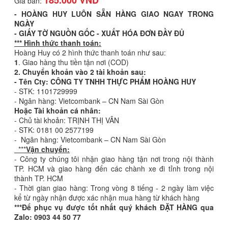
185.000 VND
Giá bán:
- HOÀNG HUY LUÔN SẴN HÀNG GIAO NGAY TRONG
NGÀY
- GIẤY TỜ NGUỒN GỐC - XUẤT HÓA ĐƠN ĐẦY ĐỦ
*** Hình thức thanh toán:
Hoàng Huy có 2 hình thức thanh toán như sau:
1
. Giao hàng thu tiền tận nơi (COD)
2. Chuyển khoản vào 2 tài khoản sau:
- Tên Cty: CÔNG TY TNHH THỰC PHẨM HOÀNG HUY
- STK: 1101729999
- Ngân hàng: Vietcombank – CN Nam Sài Gòn
Hoặc Tài khoản cá nhân:
- Chủ tài khoản: TRỊNH THỊ VÂN
- STK: 0181 00 2577199
- Ngân hàng: Vietcombank – CN Nam Sài Gòn
***
Vận chuyển:
- Công ty chúng tôi nhận giao hàng tận nơi trong nội thành
TP. HCM và giao hàng đến các chành xe đi tỉnh trong nội
thành TP. HCM
- Thời gian giao hàng: Trong vòng 8 tiếng - 2 ngày làm việc
kể từ ngày nhận được xác nhận mua hàng từ khách hàng
***Để phục vụ được tốt nhất quý khách ĐẶT HÀNG qua
Zalo: 0903 44 50 77