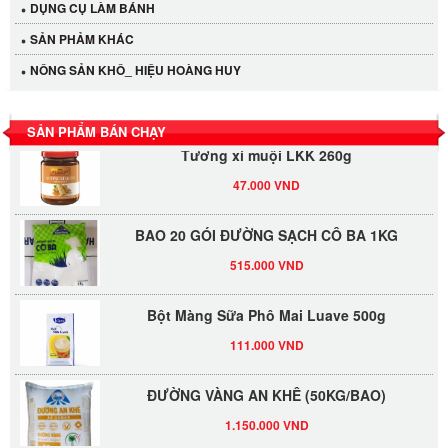
DỤNG CỤ LÀM BÁNH
40.000 VND
SẢN PHẢM KHÁC
LỐC 12 HỦ Tương xí muội LKK 260g
NÔNG SẢN KHÔ_ HIỆU HOÀNG HUY
530.000 VND
SẢN PHẨM BÁN CHẠY
Tương xí muội LKK 260g
47.000 VND
BAO 20 GÓI ĐƯỜNG SẠCH CÔ BA 1KG
515.000 VND
Bột Màng Sữa Phô Mai Luave 500g
111.000 VND
ĐƯỜNG VÀNG AN KHÊ (50KG/BAO)
1.150.000 VND