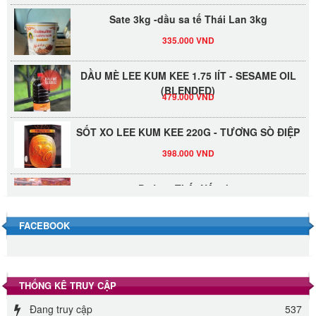
Sate 3kg -dầu sa tế Thái Lan 3kg
335.000 VND
DẦU MÈ LEE KUM KEE 1.75 lÍT - SESAME OIL
(BLENDED)
479.000 VND
SỐT XO LEE KUM KEE 220G - TƯƠNG SÒ ĐIỆP
398.000 VND
Đường Thốt Nốt 1kg
40.000 VND
FACEBOOK
Đường phèn hạt Long An 500g
345.000 VND
THỐNG KÊ TRUY CẬP
Đường phèn Long An bao 10kg
Đang truy cập
537
295.000 VND