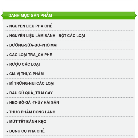
DANH MỤC SẢN PHẨM
NGUYÊN LIỆU PHA CHẾ
NGUYÊN LIỆU LÀM BÁNH - BỘT CÁC LOẠI
ĐƯỜNG-SỮA-BƠ-PHÔ MAI
CÁC LOẠI TRÀ_CÀ PHÊ
RƯỢU CÁC LOẠI
GIA VỊ THỰC PHẨM
MÌ TRỨNG-NUI CÁC LOẠI
RAU CỦ QUẢ_TRÁI CÂY
HEO-BÒ-GÀ -THỦY HẢI SẢN
THỰC PHẨM ĐÔNG LẠNH
MỨT TẾT-BÁNH KẸO
DỤNG CỤ PHA CHẾ
Cần Tây Đà Lạt