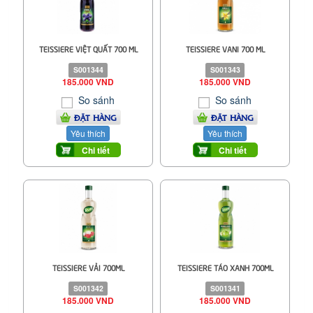
TEISSIERE VIỆT QUẤT 700 ML
TEISSIERE VANI 700 ML
S001344
S001343
185.000 VND
185.000 VND
So sánh
So sánh
ĐẶT HÀNG
ĐẶT HÀNG
Yêu thích
Yêu thích
Chi tiết
Chi tiết
TEISSIERE VẢI 700ML
TEISSIERE TÁO XANH 700ML
S001342
S001341
185.000 VND
185.000 VND