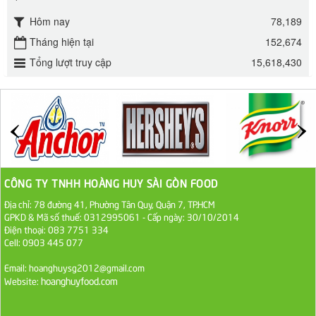
Hôm nay
78,189
Đường mía thiên nhiên Biên Hòa gói 1kg
Tháng hiện tại
152,674
32.000 VND
Tổng lượt truy cập
15,618,430
ĐƯỜNG SẠCH CÔ BA BIÊN HÒA 1KG
27.000 VND
Đường cát trắng An Khê bao 50kg
1.100.000 VND
CÔNG TY TNHH HOÀNG HUY SÀI GÒN FOOD
Sa Tế Tôm Cholimex PET Hũ 450g
Địa chỉ: 78 đường 41, Phường Tân Quy, Quận 7, TP.HCM
GPKD & Mã số thuế: 0312995061 - Cấp ngày: 30/10/2014
36.000 VND
Điện thoại: 083 7751 334
Cell: 0903 445 077
Ớt Sa Tế Cholimex Hũ Thuỷ Tinh 150g
Email: hoanghuysg2012@gmail.com
hoanghuyfood.com
19.000 VND
Website:
Nước tương cholimex 4,9L