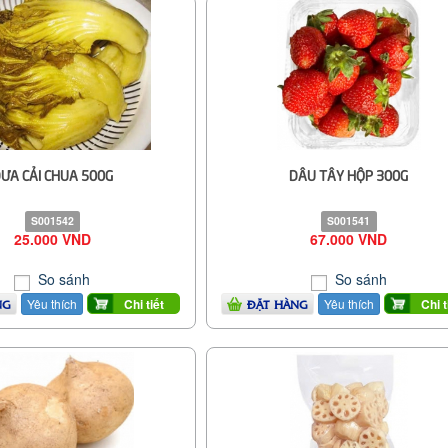
ƯA CẢI CHUA 500G
DÂU TÂY HỘP 300G
S001542
S001541
25.000 VND
67.000 VND
So sánh
So sánh
Yêu thích
Yêu thích
Chi tiết
Chi t
NG
ĐẶT HÀNG