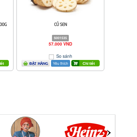
500G
CỦ SEN
S001535
57.000 VND
So sánh
Yêu thích
iết
Chi tiết
ĐẶT HÀNG