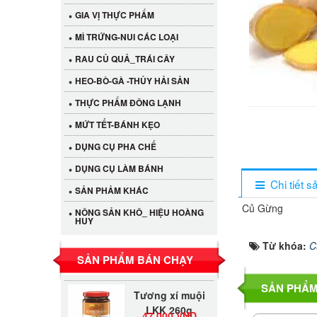
GIA VỊ THỰC PHẨM
MÌ TRỨNG-NUI CÁC LOẠI
RAU CỦ QUẢ_TRÁI CÂY
HEO-BÒ-GÀ -THỦY HẢI SẢN
THỰC PHẨM ĐÔNG LẠNH
MỨT TẾT-BÁNH KẸO
DỤNG CỤ PHA CHẾ
DỤNG CỤ LÀM BÁNH
Cần Tây Đà Lạt
Chi tiết 
SẢN PHẢM KHÁC
40.000 VND
Củ Gừng
NÔNG SẢN KHÔ_ HIỆU HOÀNG
HUY
LỐC 12 HỦ
Tương xí muội
Từ khóa:
C
530.000 VND
LKK 260g
SẢN PHẨM BÁN CHẠY
Tương xí muội
SẢN PHẨM
LKK 260g
47.000 VND