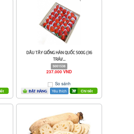
DÂU TÂY GIỐNG HÀN QUỐC 500G (36
TRÁI/...
S001538
237.000 VND
So sánh
Yêu thích
iết
Chi tiết
ĐẶT HÀNG