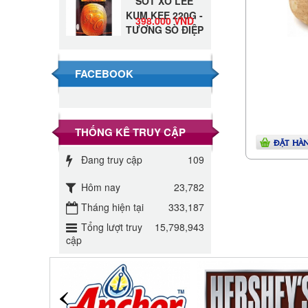
KUM KEE 220G -
398.000 VND
TƯƠNG SÒ ĐIỆP
Đường Thốt Nốt
1kg
40.000 VND
FACEBOOK
Đường phèn hạt
Long An 500g
345.000 VND
THỐNG KÊ TRUY CẬP
ĐẶT HÀ
Đường phèn
Đang truy cập
109
Long An bao
295.000 VND
10kg
Hôm nay
23,782
Tháng hiện tại
333,187
Đường mía thiên
nhiên Biên Hòa
Tổng lượt truy
15,798,943
32.000 VND
cập
gói 1kg
ĐƯỜNG SẠCH
CÔ BA BIÊN
27.000 VND
HÒA 1KG