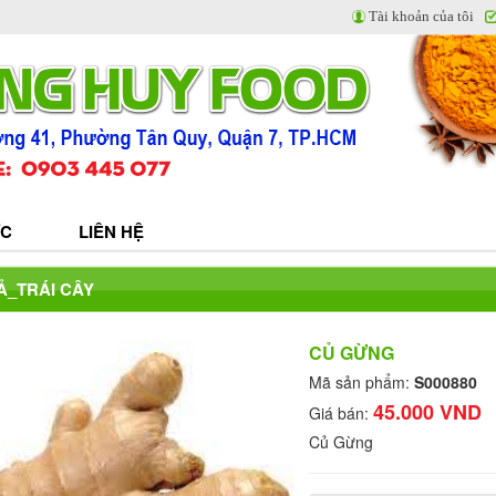
Tài khoản của tôi
ỨC
LIÊN HỆ
Ả_TRÁI CÂY
CỦ GỪNG
Mã sản phẩm:
S000880
45.000 VND
Giá bán:
Củ Gừng