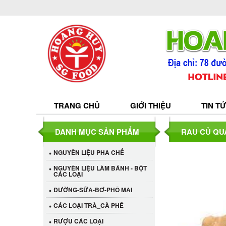
TRANG CHỦ
GIỚI THIỆU
TIN T
DANH MỤC SẢN PHẨM
RAU CỦ QU
NGUYÊN LIỆU PHA CHẾ
NGUYÊN LIỆU LÀM BÁNH - BỘT
CÁC LOẠI
ĐƯỜNG-SỮA-BƠ-PHÔ MAI
CÁC LOẠI TRÀ_CÀ PHÊ
RƯỢU CÁC LOẠI