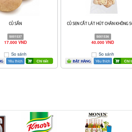
CỦ SẮN
CỦ SEN CẮT LÁT HÚT CHÂN KHÔNG 
S001537
S001536
17.000 VND
40.000 VND
So sánh
So sánh
Yêu thích
Yêu thích
Chi tiết
Chi t
NG
ĐẶT HÀNG