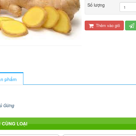
Số lượng
Thêm vào giỏ
sản phẩm
ủ Gừng
 CÙNG LOẠI