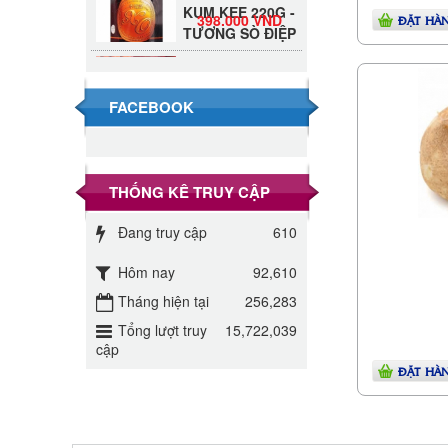
398.000 VND
TƯƠNG SÒ ĐIỆP
ĐẶT HÀ
Đường Thốt Nốt
1kg
40.000 VND
FACEBOOK
Đường phèn hạt
Long An 500g
345.000 VND
THỐNG KÊ TRUY CẬP
Đường phèn
Đang truy cập
610
Long An bao
295.000 VND
10kg
Hôm nay
92,610
Đường mía thiên
Tháng hiện tại
256,283
nhiên Biên Hòa
32.000 VND
Tổng lượt truy
15,722,039
gói 1kg
cập
ĐẶT HÀ
ĐƯỜNG SẠCH
CÔ BA BIÊN
27.000 VND
HÒA 1KG