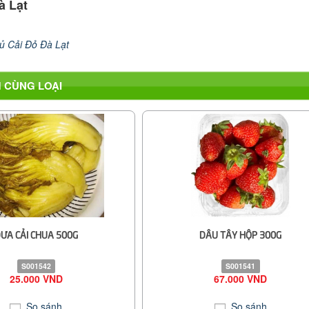
à Lạt
ủ Cải Đỏ Đà Lạt
 CÙNG LOẠI
ƯA CẢI CHUA 500G
DÂU TÂY HỘP 300G
S001542
S001541
25.000 VND
67.000 VND
So sánh
So sánh