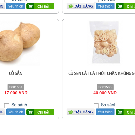
Yêu thích
Yêu thích
Chi tiết
Chi t
NG
ĐẶT HÀNG
CỦ SẮN
CỦ SEN CẮT LÁT HÚT CHÂN KHÔNG 
S001537
S001536
17.000 VND
40.000 VND
So sánh
So sánh
Yêu thích
Yêu thích
Chi tiết
Chi t
NG
ĐẶT HÀNG