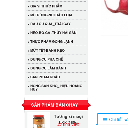
GIA VỊ THỰC PHẨM
MÌ TRỨNG-NUI CÁC LOẠI
RAU CỦ QUẢ_TRÁI CÂY
HEO-BÒ-GÀ -THỦY HẢI SẢN
THỰC PHẨM ĐÔNG LẠNH
MỨT TẾT-BÁNH KẸO
DỤNG CỤ PHA CHẾ
Cần Tây Đà Lạt
DỤNG CỤ LÀM BÁNH
40.000 VND
SẢN PHẢM KHÁC
NÔNG SẢN KHÔ_ HIỆU HOÀNG
HUY
LỐC 12 HỦ
Tương xí muội
530.000 VND
LKK 260g
SẢN PHẨM BÁN CHẠY
Tương xí muội
LKK 260g
Chi tiết 
47.000 VND