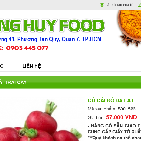
Tài khoản của tôi
ỨC
LIÊN HỆ
Ả_TRÁI CÂY
CỦ CẢI ĐỎ ĐÀ LẠT
Mã sản phẩm:
S001523
57.000 VND
Giá bán:
- HÀNG CÓ SẴN GIAO 
CUNG CẤP GIẤY TỜ XUẤ
***Quý khách có thể chọ