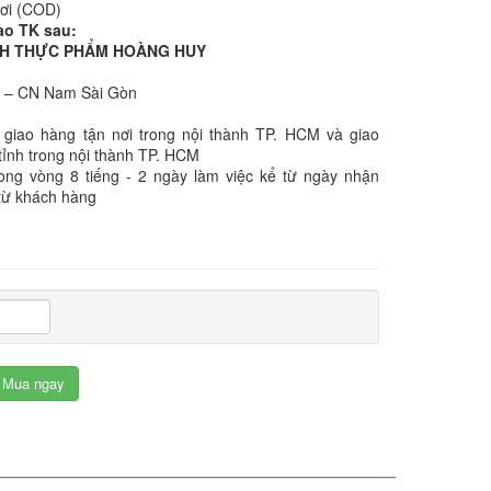
nơi (COD)
ào TK sau:
NHH THỰC PHẨM HOÀNG HUY
k – CN Nam Sài Gòn
 giao hàng tận nơi trong nội thành TP. HCM và giao
tỉnh trong nội thành TP. HCM
rong vòng 8 tiếng - 2 ngày làm việc kể từ ngày nhận
từ khách hàng
Mua ngay