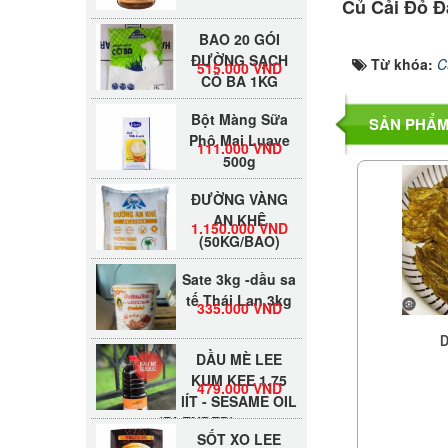
Củ Cải Đỏ Đ
BAO 20 GÓI
ĐƯỜNG SẠCH
515.000 VND
Từ khóa:
C
CÔ BA 1KG
Bột Màng Sữa
SẢN PHẨM
Phô Mai Luave
111.000 VND
500g
ĐƯỜNG VÀNG
AN KHÊ
1.150.000 VND
(50KG/BAO)
Sate 3kg -dầu sa
tế Thái Lan 3kg
335.000 VND
D
DẦU MÈ LEE
KUM KEE 1.75
479.000 VND
lÍT - SESAME OIL
(BLENDED)
SỐT XO LEE
KUM KEE 220G -