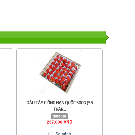
DÂU TÂY GIỐNG HÀN QUỐC 500G (36
TRÁI/...
S001538
237.000 VND
So sánh