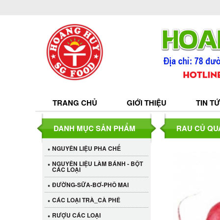
TRANG CHỦ
GIỚI THIỆU
TIN T
DANH MỤC SẢN PHẨM
RAU CỦ QU
NGUYÊN LIỆU PHA CHẾ
NGUYÊN LIỆU LÀM BÁNH - BỘT
CÁC LOẠI
ĐƯỜNG-SỮA-BƠ-PHÔ MAI
CÁC LOẠI TRÀ_CÀ PHÊ
RƯỢU CÁC LOẠI