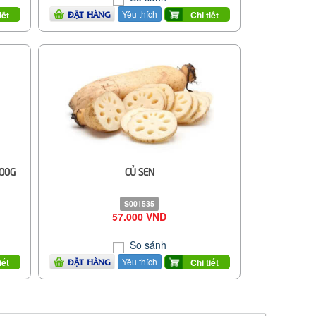
Yêu thích
iết
Chi tiết
ĐẶT HÀNG
500G
CỦ SEN
S001535
57.000 VND
So sánh
Yêu thích
iết
Chi tiết
ĐẶT HÀNG