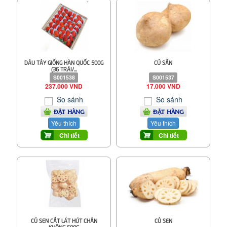
DÂU TÂY GIỐNG HÀN QUỐC 500G
CỦ SẮN
(36 TRÁI/...
S001538
S001537
237.000 VND
17.000 VND
So sánh
So sánh
ĐẶT HÀNG
ĐẶT HÀNG
Yêu thích
Yêu thích
Chi tiết
Chi tiết
CỦ SEN CẮT LÁT HÚT CHÂN
CỦ SEN
KHÔNG 500G