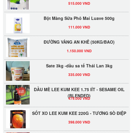
515.000 VND
Bột Màng Sữa Phô Mai Luave 500g
111.000 VND
ĐƯỜNG VÀNG AN KHÊ (50KG/BAO)
1.150.000 VND
Sate 3kg -dầu sa tế Thái Lan 3kg
335.000 VND
DẦU MÈ LEE KUM KEE 1.75 lÍT - SESAME OIL
(BLENDED)
479.000 VND
SỐT XO LEE KUM KEE 220G - TƯƠNG SÒ ĐIỆP
398.000 VND