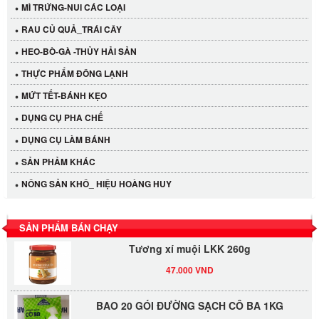
MÌ TRỨNG-NUI CÁC LOẠI
RAU CỦ QUẢ_TRÁI CÂY
HEO-BÒ-GÀ -THỦY HẢI SẢN
THỰC PHẨM ĐÔNG LẠNH
MỨT TẾT-BÁNH KẸO
DỤNG CỤ PHA CHẾ
Cần Tây Đà Lạt
DỤNG CỤ LÀM BÁNH
40.000 VND
SẢN PHẢM KHÁC
NÔNG SẢN KHÔ_ HIỆU HOÀNG HUY
LỐC 12 HỦ Tương xí muội LKK 260g
530.000 VND
SẢN PHẨM BÁN CHẠY
Tương xí muội LKK 260g
47.000 VND
BAO 20 GÓI ĐƯỜNG SẠCH CÔ BA 1KG