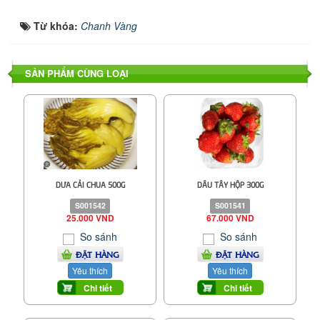
Từ khóa:
Chanh Vàng
SẢN PHẨM CÙNG LOẠI
DƯA CẢI CHUA 500G
DÂU TÂY HỘP 300G
S001542
S001541
25.000 VND
67.000 VND
So sánh
So sánh
ĐẶT HÀNG
ĐẶT HÀNG
Yêu thích
Yêu thích
Chi tiết
Chi tiết