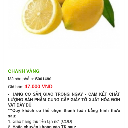
CHANH VÀNG
Mã sản phẩm:
S001480
47.000 VND
Giá bán:
- HÀNG CÓ SẴN GIAO TRONG NGÀY - CAM KẾT CHẤT
LƯỢNG SẢN PHẨM CUNG CẤP GIẤY TỜ XUẤT HÓA ĐƠN
VAT ĐẦY ĐỦ.
***Quý khách có thể chọn thanh toán bằng hình thức
sau:
1
. Giao hàng thu tiền tận nơi (COD)
2. Hoặc chuyển khoản vào TK sau: