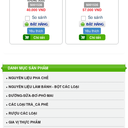
S001536
S001535
40.000 VND
57.000 VND
So sánh
So sánh
ĐẶT HÀNG
ĐẶT HÀNG
Yêu thích
Yêu thích
Chi tiết
Chi tiết
DANH MỤC SẢN PHẨM
NGUYÊN LIỆU PHA CHẾ
NGUYÊN LIỆU LÀM BÁNH - BỘT CÁC LOẠI
ĐƯỜNG-SỮA-BƠ-PHÔ MAI
CÁC LOẠI TRÀ_CÀ PHÊ
RƯỢU CÁC LOẠI
GIA VỊ THỰC PHẨM