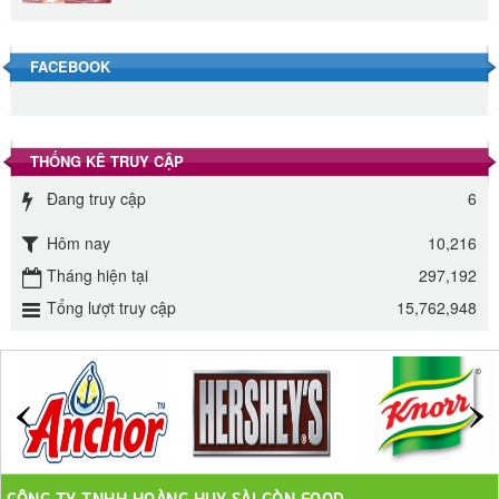
Đường Thốt Nốt 1kg
40.000 VND
FACEBOOK
Đường phèn hạt Long An 500g
345.000 VND
THỐNG KÊ TRUY CẬP
Đường phèn Long An bao 10kg
Đang truy cập
6
295.000 VND
Hôm nay
10,216
Đường mía thiên nhiên Biên Hòa gói 1kg
Tháng hiện tại
297,192
32.000 VND
Tổng lượt truy cập
15,762,948
ĐƯỜNG SẠCH CÔ BA BIÊN HÒA 1KG
27.000 VND
Đường cát trắng An Khê bao 50kg
1.100.000 VND
CÔNG TY TNHH HOÀNG HUY SÀI GÒN FOOD