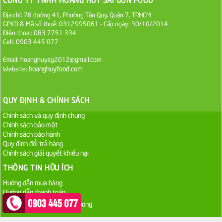
Địa chỉ: 78 đường 41, Phường Tân Quy, Quận 7, TP.HCM
Sa Tế Tôm Cholimex PET Hũ 450g
GPKD & Mã số thuế: 0312995061 - Cấp ngày: 30/10/2014
Điện thoại: 083 7751 334
36.000 VND
Cell: 0903 445 077
Ớt Sa Tế Cholimex Hũ Thuỷ Tinh 150g
Email: hoanghuysg2012@gmail.com
hoanghuyfood.com
Website:
19.000 VND
Nước tương cholimex 4,9L
QUY ĐỊNH & CHÍNH SÁCH
75.000 VND
Chính sách và quy định chung
Chính sách bảo mật
Chính sách bảo hành
Dầu Ăn Tường An Olita 25kg
Quy định đổi trả hàng
Liên hệ
Chính sách giải quyết khiếu nại
THÔNG TIN HỮU ÍCH
Dầu Ăn Tường An Cooking Oil 25kg
Hướng dẫn mua hàng
Liên hệ
Hướng dẫn thanh toán
Dầu Ăn Minh Huê 25kg