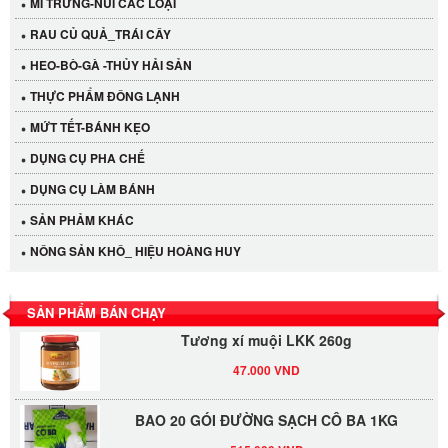
MÌ TRỨNG-NUI CÁC LOẠI
RAU CỦ QUẢ_TRÁI CÂY
HEO-BÒ-GÀ -THỦY HẢI SẢN
THỰC PHẨM ĐÔNG LẠNH
MỨT TẾT-BÁNH KẸO
DỤNG CỤ PHA CHẾ
Cần Tây Đà Lạt
DỤNG CỤ LÀM BÁNH
40.000 VND
SẢN PHẢM KHÁC
LỐC 12 HỦ Tương xí muội LKK 260g
NÔNG SẢN KHÔ_ HIỆU HOÀNG HUY
530.000 VND
SẢN PHẨM BÁN CHẠY
Tương xí muội LKK 260g
47.000 VND
BAO 20 GÓI ĐƯỜNG SẠCH CÔ BA 1KG
515.000 VND