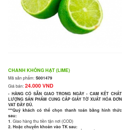
CHANH KHÔNG HẠT (LIME)
Mã sản phẩm:
S001479
24.000 VND
Giá bán:
- HÀNG CÓ SẴN GIAO TRONG NGÀY - CAM KẾT CHẤT
LƯỢNG SẢN PHẨM CUNG CẤP GIẤY TỜ XUẤT HÓA ĐƠN
VAT ĐẦY ĐỦ.
***Quý khách có thể chọn thanh toán bằng hình thức
sau:
1
. Giao hàng thu tiền tận nơi (COD)
2. Hoặc chuyển khoản vào TK sau: