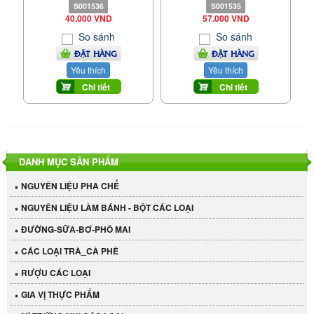
S001536
S001535
40.000 VND
57.000 VND
So sánh
So sánh
ĐẶT HÀNG
ĐẶT HÀNG
Yêu thích
Yêu thích
Chi tiết
Chi tiết
DANH MỤC SẢN PHẨM
NGUYÊN LIỆU PHA CHẾ
NGUYÊN LIỆU LÀM BÁNH - BỘT CÁC LOẠI
ĐƯỜNG-SỮA-BƠ-PHÔ MAI
CÁC LOẠI TRÀ_CÀ PHÊ
RƯỢU CÁC LOẠI
GIA VỊ THỰC PHẨM