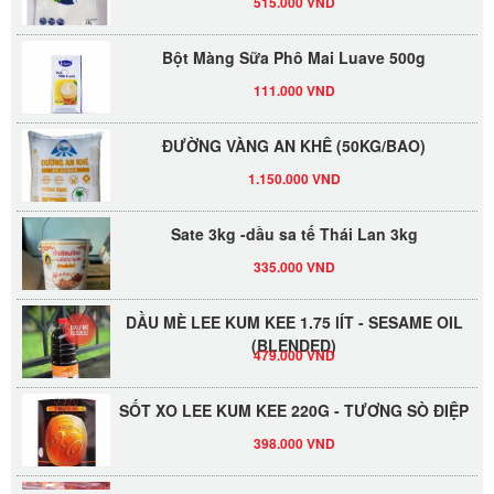
Bột Màng Sữa Phô Mai Luave 500g
111.000 VND
ĐƯỜNG VÀNG AN KHÊ (50KG/BAO)
1.150.000 VND
Sate 3kg -dầu sa tế Thái Lan 3kg
335.000 VND
DẦU MÈ LEE KUM KEE 1.75 lÍT - SESAME OIL
(BLENDED)
479.000 VND
SỐT XO LEE KUM KEE 220G - TƯƠNG SÒ ĐIỆP
398.000 VND
Đường Thốt Nốt 1kg