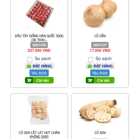
DÂU TÂY GIỐNG HÀN QUỐC 500G
CỦ SẮN
(36 TRÁI/...
S001538
S001537
237.000 VND
17.000 VND
So sánh
So sánh
ĐẶT HÀNG
ĐẶT HÀNG
Yêu thích
Yêu thích
Chi tiết
Chi tiết
CỦ SEN CẮT LÁT HÚT CHÂN
CỦ SEN
KHÔNG 500G