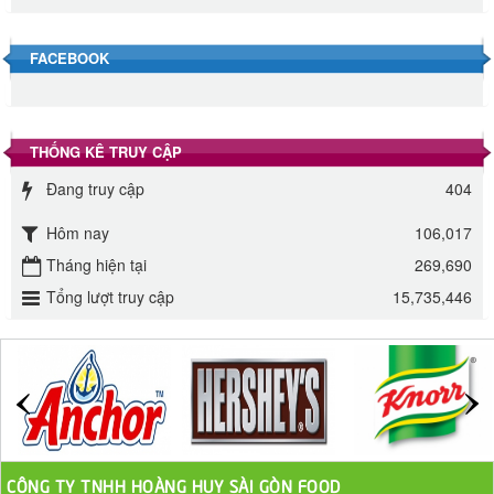
40.000 VND
FACEBOOK
Đường phèn hạt Long An 500g
345.000 VND
THỐNG KÊ TRUY CẬP
Đường phèn Long An bao 10kg
Đang truy cập
404
295.000 VND
Hôm nay
106,017
Đường mía thiên nhiên Biên Hòa gói 1kg
Tháng hiện tại
269,690
32.000 VND
Tổng lượt truy cập
15,735,446
ĐƯỜNG SẠCH CÔ BA BIÊN HÒA 1KG
27.000 VND
Đường cát trắng An Khê bao 50kg
1.100.000 VND
CÔNG TY TNHH HOÀNG HUY SÀI GÒN FOOD