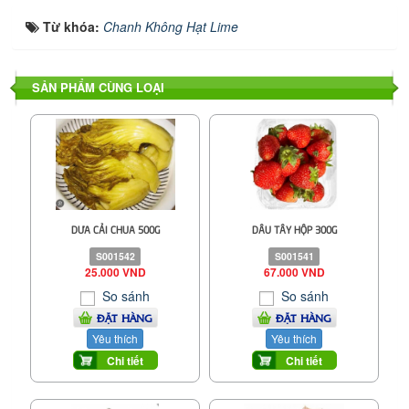
Từ khóa:
Chanh Không Hạt Lime
SẢN PHẨM CÙNG LOẠI
DƯA CẢI CHUA 500G
DÂU TÂY HỘP 300G
S001542
S001541
25.000 VND
67.000 VND
So sánh
So sánh
ĐẶT HÀNG
ĐẶT HÀNG
Yêu thích
Yêu thích
Chi tiết
Chi tiết