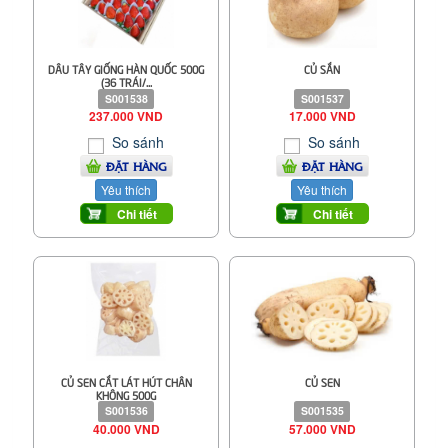
DÂU TÂY GIỐNG HÀN QUỐC 500G
CỦ SẮN
(36 TRÁI/...
S001538
S001537
237.000 VND
17.000 VND
So sánh
So sánh
ĐẶT HÀNG
ĐẶT HÀNG
Yêu thích
Yêu thích
Chi tiết
Chi tiết
CỦ SEN CẮT LÁT HÚT CHÂN
CỦ SEN
KHÔNG 500G
S001536
S001535
40.000 VND
57.000 VND