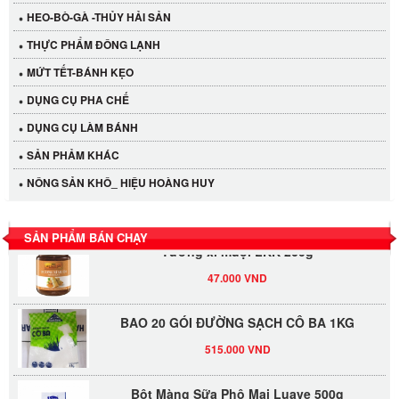
HEO-BÒ-GÀ -THỦY HẢI SẢN
THỰC PHẨM ĐÔNG LẠNH
MỨT TẾT-BÁNH KẸO
Cần Tây Đà Lạt
DỤNG CỤ PHA CHẾ
40.000 VND
DỤNG CỤ LÀM BÁNH
SẢN PHẢM KHÁC
LỐC 12 HỦ Tương xí muội LKK 260g
NÔNG SẢN KHÔ_ HIỆU HOÀNG HUY
530.000 VND
SẢN PHẨM BÁN CHẠY
Tương xí muội LKK 260g
47.000 VND
BAO 20 GÓI ĐƯỜNG SẠCH CÔ BA 1KG
515.000 VND
Bột Màng Sữa Phô Mai Luave 500g