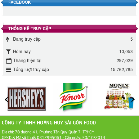
FACEBOOK
Đường phèn hạt Long An 500g
345.000 VND
THỐNG KÊ TRUY CẬP
Đường phèn Long An bao 10kg
Đang truy cập
5
295.000 VND
Hôm nay
10,053
Đường mía thiên nhiên Biên Hòa gói 1kg
Tháng hiện tại
297,029
32.000 VND
Tổng lượt truy cập
15,762,785
ĐƯỜNG SẠCH CÔ BA BIÊN HÒA 1KG
27.000 VND
Đường cát trắng An Khê bao 50kg
1.100.000 VND
CÔNG TY TNHH HOÀNG HUY SÀI GÒN FOOD
Sa Tế Tôm Cholimex PET Hũ 450g
Địa chỉ: 78 đường 41, Phường Tân Quy, Quận 7, TP.HCM
GPKD & Mã số thuế: 0312995061 - Cấp ngày: 30/10/2014
36.000 VND