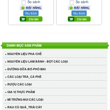
So sánh
So sánh
ĐẶT HÀNG
ĐẶT HÀNG
Yêu thích
Yêu thích
Chi tiết
Chi tiết
DANH MỤC SẢN PHẨM
NGUYÊN LIỆU PHA CHẾ
NGUYÊN LIỆU LÀM BÁNH - BỘT CÁC LOẠI
ĐƯỜNG-SỮA-BƠ-PHÔ MAI
CÁC LOẠI TRÀ_CÀ PHÊ
RƯỢU CÁC LOẠI
GIA VỊ THỰC PHẨM
MÌ TRỨNG-NUI CÁC LOẠI
RAU CỦ QUẢ_TRÁI CÂY