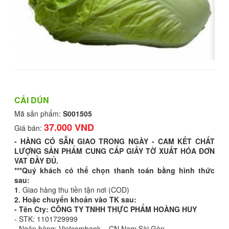
CẢI DÚN
Mã sản phẩm:
S001505
37.000 VND
Giá bán:
- HÀNG CÓ SẴN GIAO TRONG NGÀY - CAM KẾT CHẤT
LƯỢNG SẢN PHẨM CUNG CẤP GIẤY TỜ XUẤT HÓA ĐƠN
VAT ĐẦY ĐỦ.
***Quý khách có thể chọn thanh toán bằng hình thức
sau:
1
. Giao hàng thu tiền tận nơi (COD)
2. Hoặc chuyển khoản vào TK sau:
- Tên Cty: CÔNG TY TNHH THỰC PHẨM HOÀNG HUY
- STK: 1101729999
- Ngân hàng: Vietcombank – CN Nam Sài Gòn