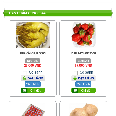
SẢN PHẨM CÙNG LOẠI
DƯA CẢI CHUA 500G
DÂU TÂY HỘP 300G
S001542
S001541
25.000 VND
67.000 VND
So sánh
So sánh
ĐẶT HÀNG
ĐẶT HÀNG
Yêu thích
Yêu thích
Chi tiết
Chi tiết