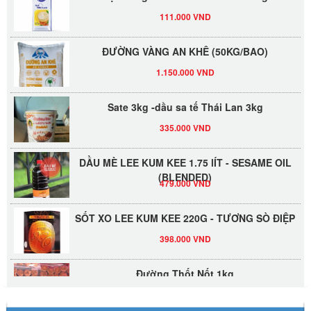
111.000 VND
ĐƯỜNG VÀNG AN KHÊ (50KG/BAO)
1.150.000 VND
Sate 3kg -dầu sa tế Thái Lan 3kg
335.000 VND
DẦU MÈ LEE KUM KEE 1.75 lÍT - SESAME OIL
(BLENDED)
479.000 VND
SỐT XO LEE KUM KEE 220G - TƯƠNG SÒ ĐIỆP
398.000 VND
Đường Thốt Nốt 1kg
40.000 VND