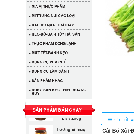
GIA VỊ THỰC PHẨM
MÌ TRỨNG-NUI CÁC LOẠI
RAU CỦ QUẢ_TRÁI CÂY
HEO-BÒ-GÀ -THỦY HẢI SẢN
THỰC PHẨM ĐÔNG LẠNH
MỨT TẾT-BÁNH KẸO
DỤNG CỤ PHA CHẾ
DỤNG CỤ LÀM BÁNH
Cần Tây Đà Lạt
SẢN PHẢM KHÁC
40.000 VND
NÔNG SẢN KHÔ_ HIỆU HOÀNG
HUY
LỐC 12 HỦ
Tương xí muội
SẢN PHẨM BÁN CHẠY
530.000 VND
LKK 260g
Chi tiết 
Tương xí muội
Cải Bó Xôi 
LKK 260g