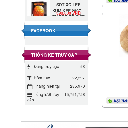
ĐẶT HÀ
SỐT XO LEE
KUM KEE 220G -
398.000 VND
TƯƠNG SÒ ĐIỆP
Đường Thốt Nốt
1kg
FACEBOOK
40.000 VND
Đường phèn hạt
Long An 500g
THỐNG KÊ TRUY CẬP
345.000 VND
Đang truy cập
53
Đường phèn
Long An bao
Hôm nay
122,297
295.000 VND
10kg
Tháng hiện tại
285,970
Đường mía thiên
Tổng lượt truy
15,751,726
nhiên Biên Hòa
cập
32.000 VND
ĐẶT HÀ
gói 1kg
ĐƯỜNG SẠCH
CÔ BA BIÊN
27.000 VND
HÒA 1KG