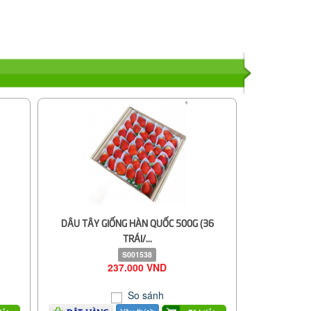
DÂU TÂY GIỐNG HÀN QUỐC 500G (36
TRÁI/...
S001538
237.000 VND
So sánh