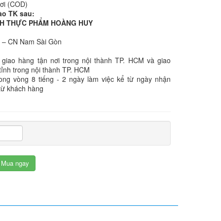
nơi (COD)
ào TK sau:
NHH THỰC PHẨM HOÀNG HUY
k – CN Nam Sài Gòn
 giao hàng tận nơi trong nội thành TP. HCM và giao
tỉnh trong nội thành TP. HCM
rong vòng 8 tiếng - 2 ngày làm việc kể từ ngày nhận
từ khách hàng
Mua ngay