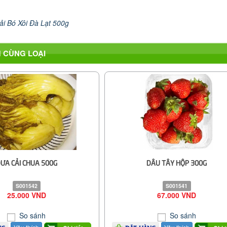
ải Bó Xôi Đà Lạt 500g
 CÙNG LOẠI
ƯA CẢI CHUA 500G
DÂU TÂY HỘP 300G
S001542
S001541
25.000 VND
67.000 VND
So sánh
So sánh