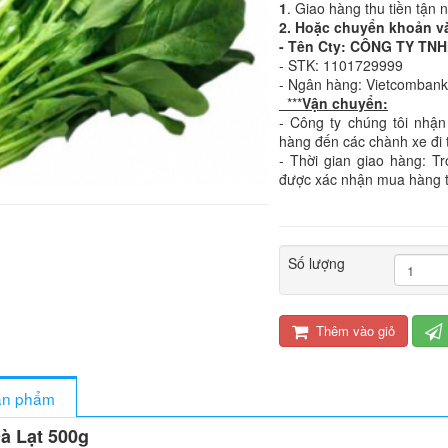
1
. Giao hàng thu tiền tận 
2. Hoặc chuyển khoản v
- Tên Cty: CÔNG TY T
- STK: 1101729999
- Ngân hàng: Vietcomban
***
Vận chuyển:
- Công ty chúng tôi nhận
hàng đến các chành xe đi 
- Thời gian giao hàng: T
được xác nhận mua hàng 
Số lượng
Thêm vào giỏ
sản phẩm
Đà Lạt 500g