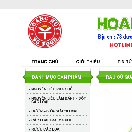
TRANG CHỦ
GIỚI THIỆU
TIN T
DANH MỤC SẢN PHẨM
RAU CỦ QU
NGUYÊN LIỆU PHA CHẾ
NGUYÊN LIỆU LÀM BÁNH - BỘT
CÁC LOẠI
ĐƯỜNG-SỮA-BƠ-PHÔ MAI
CÁC LOẠI TRÀ_CÀ PHÊ
RƯỢU CÁC LOẠI