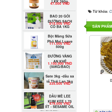
47.000 VND
Từ khóa:
C
BAO 20 GÓI
ĐƯỜNG SẠCH
515.000 VND
CÔ BA 1KG
SẢN PHẨM
Bột Màng Sữa
Phô Mai Luave
111.000 VND
500g
ĐƯỜNG VÀNG
AN KHÊ
1.150.000 VND
(50KG/BAO)
Sate 3kg -dầu sa
tế Thái Lan 3kg
335.000 VND
D
DẦU MÈ LEE
KUM KEE 1.75
479.000 VND
lÍT - SESAME OIL
(BLENDED)