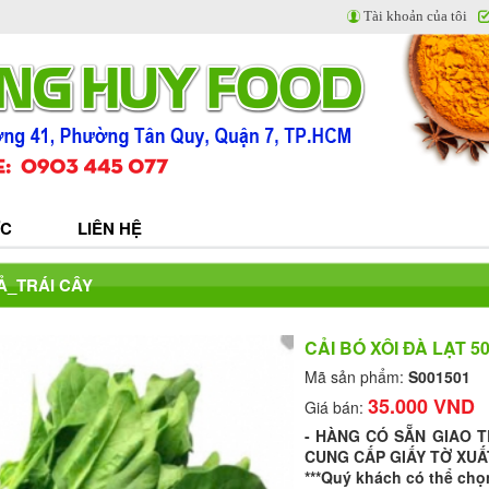
Tài khoản của tôi
ỨC
LIÊN HỆ
Ả_TRÁI CÂY
CẢI BÓ XÔI ĐÀ LẠT 5
Mã sản phẩm:
S001501
35.000 VND
Giá bán:
- HÀNG CÓ SẴN GIAO 
CUNG CẤP GIẤY TỜ XUẤ
***Quý khách có thể chọ