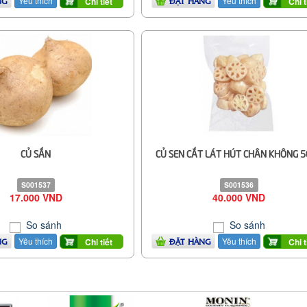
Yêu thích
Yêu thích
Chi tiết
Chi t
NG
ĐẶT HÀNG
CỦ SẮN
CỦ SEN CẮT LÁT HÚT CHÂN KHÔNG 
S001537
S001536
17.000 VND
40.000 VND
So sánh
So sánh
Yêu thích
Yêu thích
Chi tiết
Chi t
NG
ĐẶT HÀNG