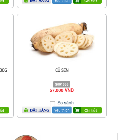
Yêu thích
iết
Chi tiết
ĐẶT HÀNG
500G
CỦ SEN
S001535
57.000 VND
So sánh
Yêu thích
iết
Chi tiết
ĐẶT HÀNG