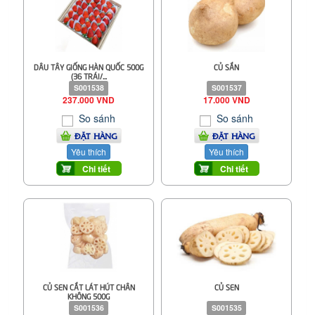
DÂU TÂY GIỐNG HÀN QUỐC 500G
CỦ SẮN
(36 TRÁI/...
S001538
S001537
237.000 VND
17.000 VND
So sánh
So sánh
ĐẶT HÀNG
ĐẶT HÀNG
Yêu thích
Yêu thích
Chi tiết
Chi tiết
CỦ SEN CẮT LÁT HÚT CHÂN
CỦ SEN
KHÔNG 500G
S001536
S001535