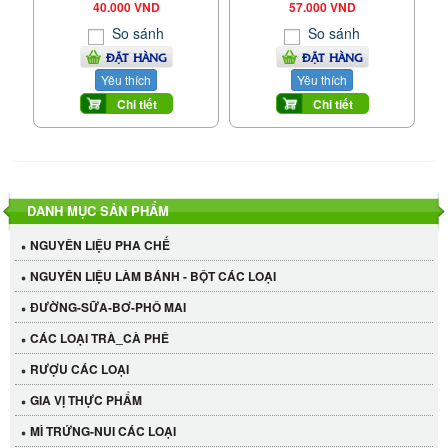
40.000 VND
57.000 VND
So sánh
So sánh
ĐẶT HÀNG
ĐẶT HÀNG
Yêu thích
Yêu thích
Chi tiết
Chi tiết
DANH MỤC SẢN PHẨM
NGUYÊN LIỆU PHA CHẾ
NGUYÊN LIỆU LÀM BÁNH - BỘT CÁC LOẠI
ĐƯỜNG-SỮA-BƠ-PHÔ MAI
CÁC LOẠI TRÀ_CÀ PHÊ
RƯỢU CÁC LOẠI
GIA VỊ THỰC PHẨM
MÌ TRỨNG-NUI CÁC LOẠI