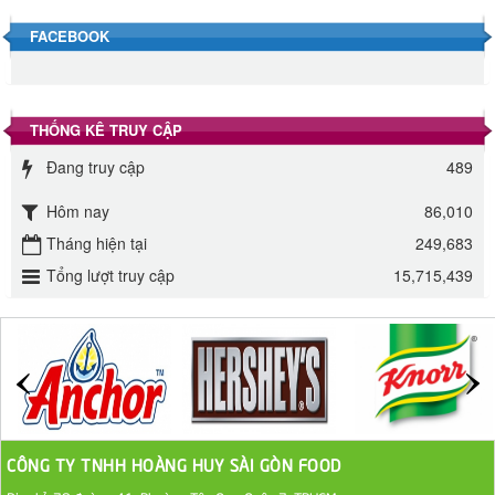
40.000 VND
FACEBOOK
Đường phèn hạt Long An 500g
345.000 VND
THỐNG KÊ TRUY CẬP
Đường phèn Long An bao 10kg
Đang truy cập
489
295.000 VND
Hôm nay
86,010
Tháng hiện tại
249,683
Đường mía thiên nhiên Biên Hòa gói 1kg
Tổng lượt truy cập
15,715,439
32.000 VND
ĐƯỜNG SẠCH CÔ BA BIÊN HÒA 1KG
27.000 VND
Đường cát trắng An Khê bao 50kg
1.100.000 VND
CÔNG TY TNHH HOÀNG HUY SÀI GÒN FOOD