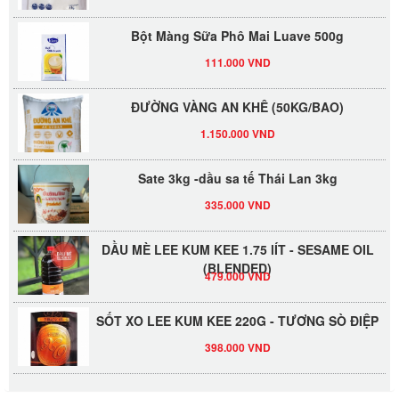
Bột Màng Sữa Phô Mai Luave 500g
111.000 VND
ĐƯỜNG VÀNG AN KHÊ (50KG/BAO)
1.150.000 VND
Sate 3kg -dầu sa tế Thái Lan 3kg
335.000 VND
DẦU MÈ LEE KUM KEE 1.75 lÍT - SESAME OIL
(BLENDED)
479.000 VND
SỐT XO LEE KUM KEE 220G - TƯƠNG SÒ ĐIỆP
398.000 VND
Đường Thốt Nốt 1kg