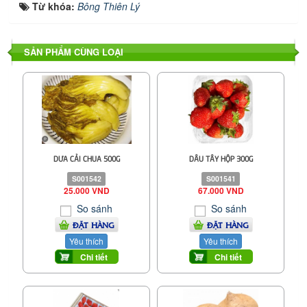
Từ khóa:
Bông Thiên Lý
SẢN PHẨM CÙNG LOẠI
DƯA CẢI CHUA 500G
DÂU TÂY HỘP 300G
S001542
S001541
25.000 VND
67.000 VND
So sánh
So sánh
ĐẶT HÀNG
ĐẶT HÀNG
Yêu thích
Yêu thích
Chi tiết
Chi tiết