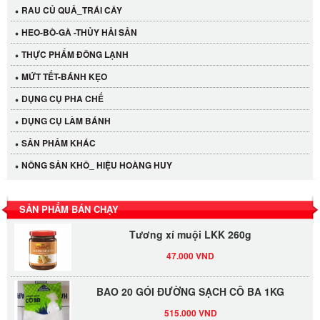
RAU CỦ QUẢ_TRÁI CÂY
HEO-BÒ-GÀ -THỦY HẢI SẢN
THỰC PHẨM ĐÔNG LẠNH
MỨT TẾT-BÁNH KẸO
DỤNG CỤ PHA CHẾ
Cần Tây Đà Lạt
DỤNG CỤ LÀM BÁNH
40.000 VND
SẢN PHẢM KHÁC
NÔNG SẢN KHÔ_ HIỆU HOÀNG HUY
LỐC 12 HỦ Tương xí muội LKK 260g
530.000 VND
SẢN PHẨM BÁN CHẠY
Tương xí muội LKK 260g
47.000 VND
BAO 20 GÓI ĐƯỜNG SẠCH CÔ BA 1KG
515.000 VND