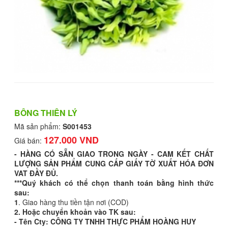
BÔNG THIÊN LÝ
Mã sản phẩm:
S001453
127.000 VND
Giá bán:
- HÀNG CÓ SẴN GIAO TRONG NGÀY - CAM KẾT CHẤT
LƯỢNG SẢN PHẨM CUNG CẤP GIẤY TỜ XUẤT HÓA ĐƠN
VAT ĐẦY ĐỦ.
***Quý khách có thể chọn thanh toán bằng hình thức
sau:
1
. Giao hàng thu tiền tận nơi (COD)
2. Hoặc chuyển khoản vào TK sau:
- Tên Cty: CÔNG TY TNHH THỰC PHẨM HOÀNG HUY