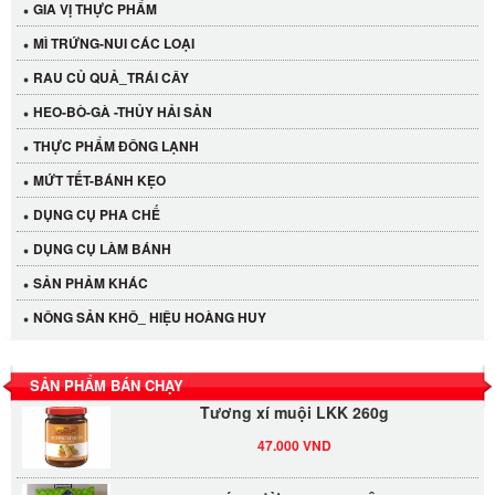
GIA VỊ THỰC PHẨM
MÌ TRỨNG-NUI CÁC LOẠI
RAU CỦ QUẢ_TRÁI CÂY
HEO-BÒ-GÀ -THỦY HẢI SẢN
THỰC PHẨM ĐÔNG LẠNH
MỨT TẾT-BÁNH KẸO
DỤNG CỤ PHA CHẾ
Cần Tây Đà Lạt
DỤNG CỤ LÀM BÁNH
40.000 VND
SẢN PHẢM KHÁC
LỐC 12 HỦ Tương xí muội LKK 260g
NÔNG SẢN KHÔ_ HIỆU HOÀNG HUY
530.000 VND
SẢN PHẨM BÁN CHẠY
Tương xí muội LKK 260g
47.000 VND
BAO 20 GÓI ĐƯỜNG SẠCH CÔ BA 1KG