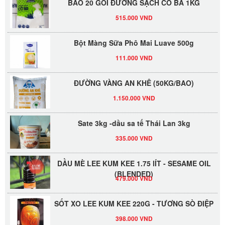
515.000 VND
Bột Màng Sữa Phô Mai Luave 500g
111.000 VND
ĐƯỜNG VÀNG AN KHÊ (50KG/BAO)
1.150.000 VND
Sate 3kg -dầu sa tế Thái Lan 3kg
335.000 VND
DẦU MÈ LEE KUM KEE 1.75 lÍT - SESAME OIL
(BLENDED)
479.000 VND
SỐT XO LEE KUM KEE 220G - TƯƠNG SÒ ĐIỆP
398.000 VND