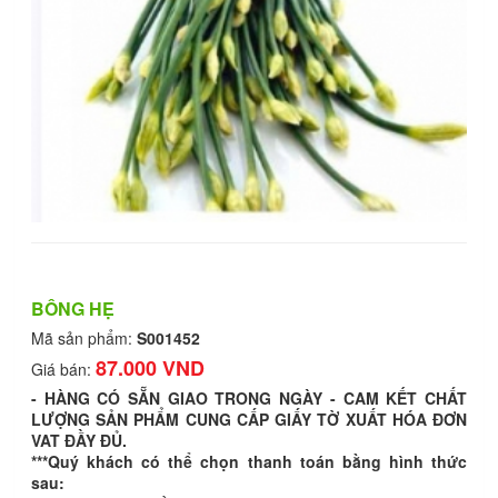
BÔNG HẸ
Mã sản phẩm:
S001452
87.000 VND
Giá bán:
- HÀNG CÓ SẴN GIAO TRONG NGÀY - CAM KẾT CHẤT
LƯỢNG SẢN PHẨM CUNG CẤP GIẤY TỜ XUẤT HÓA ĐƠN
VAT ĐẦY ĐỦ.
***Quý khách có thể chọn thanh toán bằng hình thức
sau: