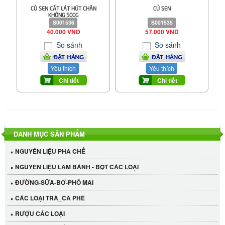
CỦ SEN CẮT LÁT HÚT CHÂN
CỦ SEN
KHÔNG 500G
S001536
S001535
40.000 VND
57.000 VND
So sánh
So sánh
ĐẶT HÀNG
ĐẶT HÀNG
Yêu thích
Yêu thích
Chi tiết
Chi tiết
DANH MỤC SẢN PHẨM
NGUYÊN LIỆU PHA CHẾ
NGUYÊN LIỆU LÀM BÁNH - BỘT CÁC LOẠI
ĐƯỜNG-SỮA-BƠ-PHÔ MAI
CÁC LOẠI TRÀ_CÀ PHÊ
RƯỢU CÁC LOẠI