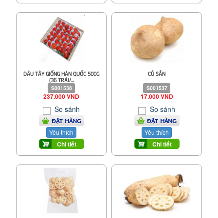
DÂU TÂY GIỐNG HÀN QUỐC 500G
CỦ SẮN
(36 TRÁI/...
S001538
S001537
237.000 VND
17.000 VND
So sánh
So sánh
ĐẶT HÀNG
ĐẶT HÀNG
Yêu thích
Yêu thích
Chi tiết
Chi tiết