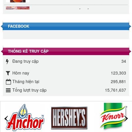
Đường Thốt Nốt 1kg
40.000 VND
FACEBOOK
Đường phèn hạt Long An 500g
345.000 VND
THỐNG KÊ TRUY CẬP
Đường phèn Long An bao 10kg
Đang truy cập
34
295.000 VND
Hôm nay
123,303
Đường mía thiên nhiên Biên Hòa gói 1kg
Tháng hiện tại
295,881
32.000 VND
Tổng lượt truy cập
15,761,637
ĐƯỜNG SẠCH CÔ BA BIÊN HÒA 1KG
27.000 VND
Đường cát trắng An Khê bao 50kg