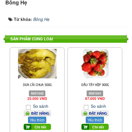
Bông Hẹ
Từ khóa:
Bông Hẹ
SẢN PHẨM CÙNG LOẠI
DƯA CẢI CHUA 500G
DÂU TÂY HỘP 300G
S001542
S001541
25.000 VND
67.000 VND
So sánh
So sánh
ĐẶT HÀNG
ĐẶT HÀNG
Yêu thích
Yêu thích
Chi tiết
Chi tiết