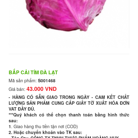
BẮP CẢI TÍM ĐÀ LẠT
Mã sản phẩm:
S001468
43.000 VND
Giá bán:
- HÀNG CÓ SẴN GIAO TRONG NGÀY - CAM KẾT CHẤT
LƯỢNG SẢN PHẨM CUNG CẤP GIẤY TỜ XUẤT HÓA ĐƠN
VAT ĐẦY ĐỦ.
***Quý khách có thể chọn thanh toán bằng hình thức
sau:
1
. Giao hàng thu tiền tận nơi (COD)
2. Hoặc chuyển khoản vào TK sau: