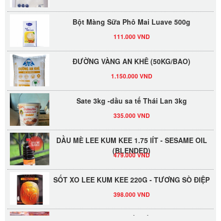
Bột Màng Sữa Phô Mai Luave 500g
111.000 VND
ĐƯỜNG VÀNG AN KHÊ (50KG/BAO)
1.150.000 VND
Sate 3kg -dầu sa tế Thái Lan 3kg
335.000 VND
DẦU MÈ LEE KUM KEE 1.75 lÍT - SESAME OIL
(BLENDED)
479.000 VND
SỐT XO LEE KUM KEE 220G - TƯƠNG SÒ ĐIỆP
398.000 VND
Đường Thốt Nốt 1kg