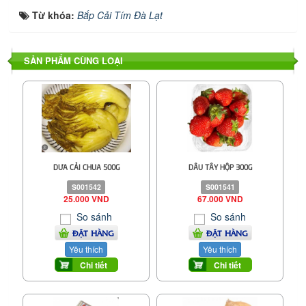
Từ khóa:
Bắp Cải Tím Đà Lạt
SẢN PHẨM CÙNG LOẠI
DƯA CẢI CHUA 500G
DÂU TÂY HỘP 300G
S001542
S001541
25.000 VND
67.000 VND
So sánh
So sánh
ĐẶT HÀNG
ĐẶT HÀNG
Yêu thích
Yêu thích
Chi tiết
Chi tiết