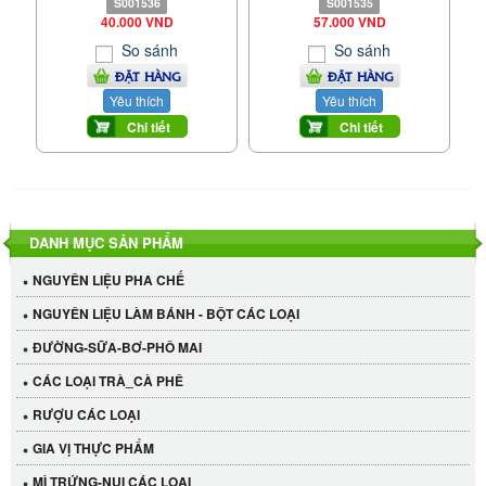
S001536
S001535
40.000 VND
57.000 VND
So sánh
So sánh
ĐẶT HÀNG
ĐẶT HÀNG
Yêu thích
Yêu thích
Chi tiết
Chi tiết
DANH MỤC SẢN PHẨM
NGUYÊN LIỆU PHA CHẾ
NGUYÊN LIỆU LÀM BÁNH - BỘT CÁC LOẠI
ĐƯỜNG-SỮA-BƠ-PHÔ MAI
CÁC LOẠI TRÀ_CÀ PHÊ
RƯỢU CÁC LOẠI
GIA VỊ THỰC PHẨM
MÌ TRỨNG-NUI CÁC LOẠI