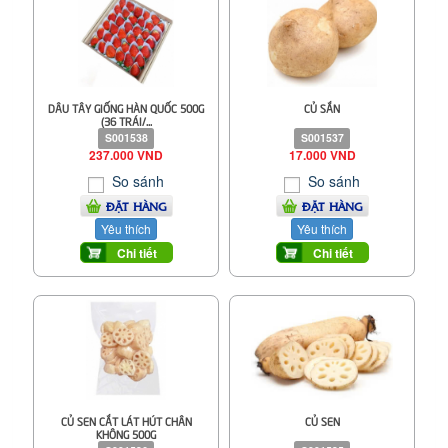
DÂU TÂY GIỐNG HÀN QUỐC 500G
CỦ SẮN
(36 TRÁI/...
S001538
S001537
237.000 VND
17.000 VND
So sánh
So sánh
ĐẶT HÀNG
ĐẶT HÀNG
Yêu thích
Yêu thích
Chi tiết
Chi tiết
CỦ SEN CẮT LÁT HÚT CHÂN
CỦ SEN
KHÔNG 500G