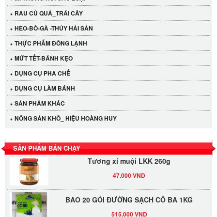
RAU CỦ QUẢ_TRÁI CÂY
HEO-BÒ-GÀ -THỦY HẢI SẢN
THỰC PHẨM ĐÔNG LẠNH
MỨT TẾT-BÁNH KẸO
DỤNG CỤ PHA CHẾ
Cần Tây Đà Lạt
DỤNG CỤ LÀM BÁNH
40.000 VND
SẢN PHẢM KHÁC
LỐC 12 HỦ Tương xí muội LKK 260g
NÔNG SẢN KHÔ_ HIỆU HOÀNG HUY
530.000 VND
SẢN PHẨM BÁN CHẠY
Tương xí muội LKK 260g
47.000 VND
BAO 20 GÓI ĐƯỜNG SẠCH CÔ BA 1KG
515.000 VND