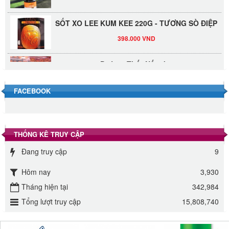
SỐT XO LEE KUM KEE 220G - TƯƠNG SÒ ĐIỆP
398.000 VND
Đường Thốt Nốt 1kg
40.000 VND
FACEBOOK
Đường phèn hạt Long An 500g
345.000 VND
THỐNG KÊ TRUY CẬP
Đường phèn Long An bao 10kg
Đang truy cập
9
295.000 VND
Hôm nay
3,930
Đường mía thiên nhiên Biên Hòa gói 1kg
Tháng hiện tại
342,984
32.000 VND
Tổng lượt truy cập
15,808,740
ĐƯỜNG SẠCH CÔ BA BIÊN HÒA 1KG