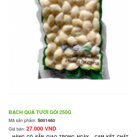
BẠCH QUẢ TƯƠI GÓI 250G
Mã sản phẩm:
S001460
27.000 VND
Giá bán:
- HÀNG CÓ SẴN GIAO TRONG NGÀY - CAM KẾT CHẤT