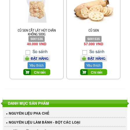
CỦ SEN CẮT LÁT HÚT CHÂN
CỦ SEN
KHÔNG 500G
S001536
S001535
40.000 VND
57.000 VND
So sánh
So sánh
ĐẶT HÀNG
ĐẶT HÀNG
Yêu thích
Yêu thích
Chi tiết
Chi tiết
DANH MỤC SẢN PHẨM
NGUYÊN LIỆU PHA CHẾ
NGUYÊN LIỆU LÀM BÁNH - BỘT CÁC LOẠI