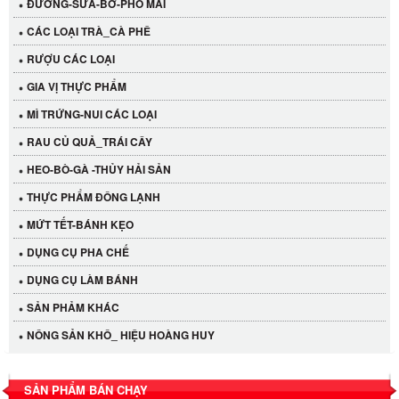
ĐƯỜNG-SỮA-BƠ-PHÔ MAI
CÁC LOẠI TRÀ_CÀ PHÊ
RƯỢU CÁC LOẠI
GIA VỊ THỰC PHẨM
MÌ TRỨNG-NUI CÁC LOẠI
RAU CỦ QUẢ_TRÁI CÂY
HEO-BÒ-GÀ -THỦY HẢI SẢN
THỰC PHẨM ĐÔNG LẠNH
MỨT TẾT-BÁNH KẸO
DỤNG CỤ PHA CHẾ
Cần Tây Đà Lạt
DỤNG CỤ LÀM BÁNH
40.000 VND
SẢN PHẢM KHÁC
LỐC 12 HỦ Tương xí muội LKK 260g
NÔNG SẢN KHÔ_ HIỆU HOÀNG HUY
530.000 VND
SẢN PHẨM BÁN CHẠY