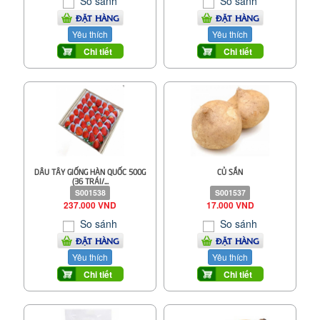
So sánh
So sánh
ĐẶT HÀNG
ĐẶT HÀNG
Yêu thích
Yêu thích
Chi tiết
Chi tiết
DÂU TÂY GIỐNG HÀN QUỐC 500G
CỦ SẮN
(36 TRÁI/...
S001538
S001537
237.000 VND
17.000 VND
So sánh
So sánh
ĐẶT HÀNG
ĐẶT HÀNG
Yêu thích
Yêu thích
Chi tiết
Chi tiết