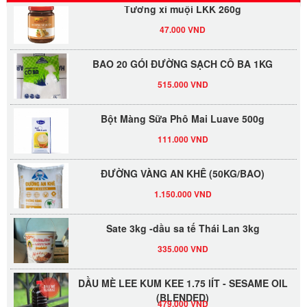
Tương xí muội LKK 260g
47.000 VND
BAO 20 GÓI ĐƯỜNG SẠCH CÔ BA 1KG
515.000 VND
Bột Màng Sữa Phô Mai Luave 500g
111.000 VND
ĐƯỜNG VÀNG AN KHÊ (50KG/BAO)
1.150.000 VND
Sate 3kg -dầu sa tế Thái Lan 3kg
335.000 VND
DẦU MÈ LEE KUM KEE 1.75 lÍT - SESAME OIL
(BLENDED)
479.000 VND