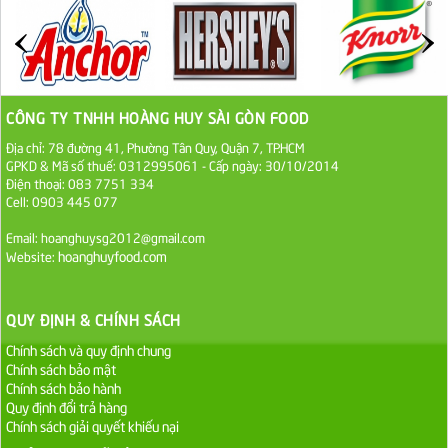
27.000 VND
Đường cát trắng An Khê bao 50kg
1.100.000 VND
CÔNG TY TNHH HOÀNG HUY SÀI GÒN FOOD
Sa Tế Tôm Cholimex PET Hũ 450g
Địa chỉ: 78 đường 41, Phường Tân Quy, Quận 7, TP.HCM
GPKD & Mã số thuế: 0312995061 - Cấp ngày: 30/10/2014
36.000 VND
Điện thoại: 083 7751 334
Cell: 0903 445 077
Ớt Sa Tế Cholimex Hũ Thuỷ Tinh 150g
Email: hoanghuysg2012@gmail.com
hoanghuyfood.com
Website:
19.000 VND
Nước tương cholimex 4,9L
QUY ĐỊNH & CHÍNH SÁCH
75.000 VND
Chính sách và quy định chung
Chính sách bảo mật
Dầu Ăn Tường An Olita 25kg
Chính sách bảo hành
Quy định đổi trả hàng
Liên hệ
Chính sách giải quyết khiếu nại