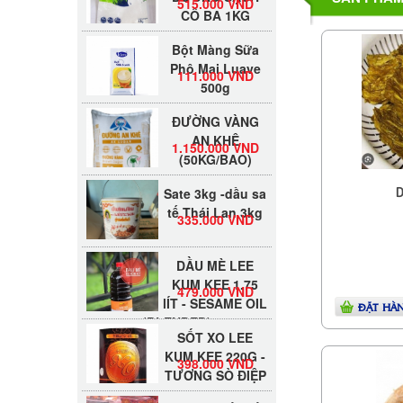
CÔ BA 1KG
Bột Màng Sữa
Phô Mai Luave
111.000 VND
500g
ĐƯỜNG VÀNG
AN KHÊ
1.150.000 VND
(50KG/BAO)
Sate 3kg -dầu sa
D
tế Thái Lan 3kg
335.000 VND
DẦU MÈ LEE
KUM KEE 1.75
479.000 VND
lÍT - SESAME OIL
ĐẶT HÀ
(BLENDED)
SỐT XO LEE
KUM KEE 220G -
398.000 VND
TƯƠNG SÒ ĐIỆP
Đường Thốt Nốt