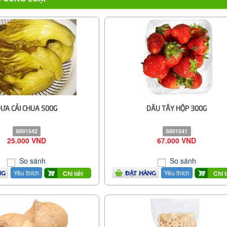
ƯA CẢI CHUA 500G
DÂU TÂY HỘP 300G
S001542
S001541
25.000 VND
67.000 VND
So sánh
So sánh
Yêu thích
Yêu thích
Chi tiết
Chi t
NG
ĐẶT HÀNG