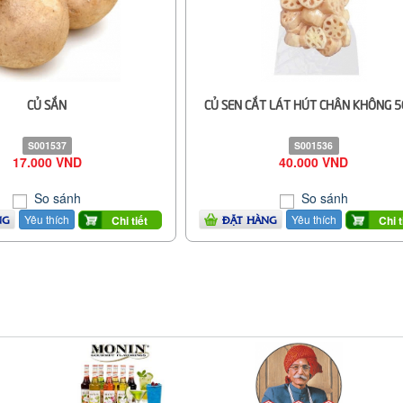
CỦ SẮN
CỦ SEN CẮT LÁT HÚT CHÂN KHÔNG 
S001537
S001536
17.000 VND
40.000 VND
So sánh
So sánh
Yêu thích
Yêu thích
Chi tiết
Chi t
NG
ĐẶT HÀNG