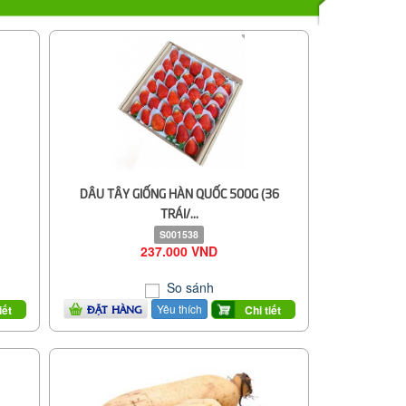
DÂU TÂY GIỐNG HÀN QUỐC 500G (36
TRÁI/...
S001538
237.000 VND
So sánh
Yêu thích
iết
Chi tiết
ĐẶT HÀNG