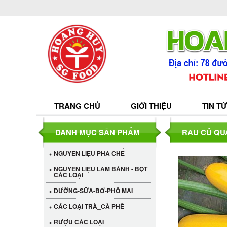
TRANG CHỦ
GIỚI THIỆU
TIN T
DANH MỤC SẢN PHẨM
RAU CỦ QU
NGUYÊN LIỆU PHA CHẾ
NGUYÊN LIỆU LÀM BÁNH - BỘT
CÁC LOẠI
ĐƯỜNG-SỮA-BƠ-PHÔ MAI
CÁC LOẠI TRÀ_CÀ PHÊ
RƯỢU CÁC LOẠI