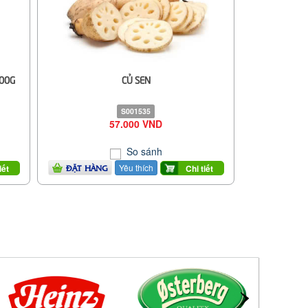
500G
CỦ SEN
S001535
57.000 VND
So sánh
Yêu thích
iết
Chi tiết
ĐẶT HÀNG