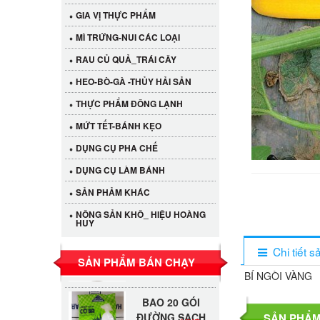
GIA VỊ THỰC PHẨM
MÌ TRỨNG-NUI CÁC LOẠI
RAU CỦ QUẢ_TRÁI CÂY
HEO-BÒ-GÀ -THỦY HẢI SẢN
THỰC PHẨM ĐÔNG LẠNH
Cần Tây Đà Lạt
MỨT TẾT-BÁNH KẸO
40.000 VND
DỤNG CỤ PHA CHẾ
DỤNG CỤ LÀM BÁNH
LỐC 12 HỦ
SẢN PHẢM KHÁC
Tương xí muội
530.000 VND
LKK 260g
NÔNG SẢN KHÔ_ HIỆU HOÀNG
HUY
Tương xí muội
LKK 260g
Chi tiết 
47.000 VND
SẢN PHẨM BÁN CHẠY
BÍ NGÒI VÀNG
BAO 20 GÓI
ĐƯỜNG SẠCH
515.000 VND
SẢN PHẨM