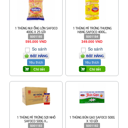
1 THÙNG NUI ỐNG LỚN SAFOCO
1 THÙNG MÌ TRỨNG THƯỢNG
400G X 25 GÓI
HẠNG SAFOCO 400G...
S001185
S001184
595.000 VND
349.000 VND
So sánh
So sánh
ĐẶT HÀNG
ĐẶT HÀNG
Yêu thích
Yêu thích
Chi tiết
Chi tiết
1 THÙNG MÌ TRỨNG SỢI NHỎ
1 THÙNG BÚN GẠO SAFOCO 500G
SAFOCO 500G X...
X 10 GÓI
S001183
S001182