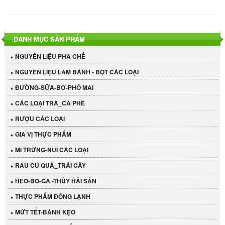
DANH MỤC SẢN PHẨM
NGUYÊN LIỆU PHA CHẾ
NGUYÊN LIỆU LÀM BÁNH - BỘT CÁC LOẠI
ĐƯỜNG-SỮA-BƠ-PHÔ MAI
CÁC LOẠI TRÀ_CÀ PHÊ
RƯỢU CÁC LOẠI
GIA VỊ THỰC PHẨM
MÌ TRỨNG-NUI CÁC LOẠI
RAU CỦ QUẢ_TRÁI CÂY
HEO-BÒ-GÀ -THỦY HẢI SẢN
THỰC PHẨM ĐÔNG LẠNH
MỨT TẾT-BÁNH KẸO