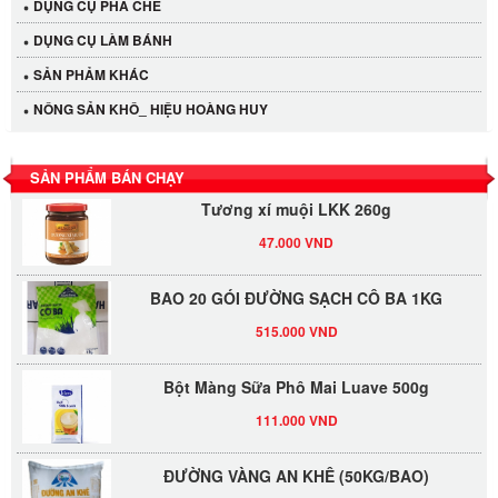
DỤNG CỤ PHA CHẾ
Cần Tây Đà Lạt
DỤNG CỤ LÀM BÁNH
40.000 VND
SẢN PHẢM KHÁC
LỐC 12 HỦ Tương xí muội LKK 260g
NÔNG SẢN KHÔ_ HIỆU HOÀNG HUY
530.000 VND
SẢN PHẨM BÁN CHẠY
Tương xí muội LKK 260g
47.000 VND
BAO 20 GÓI ĐƯỜNG SẠCH CÔ BA 1KG
515.000 VND
Bột Màng Sữa Phô Mai Luave 500g
111.000 VND
ĐƯỜNG VÀNG AN KHÊ (50KG/BAO)
1.150.000 VND