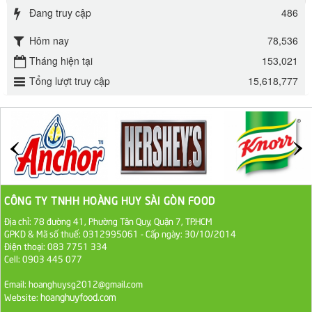
Đang truy cập
486
295.000 VND
Hôm nay
78,536
Đường mía thiên nhiên Biên Hòa gói 1kg
Tháng hiện tại
153,021
32.000 VND
Tổng lượt truy cập
15,618,777
ĐƯỜNG SẠCH CÔ BA BIÊN HÒA 1KG
27.000 VND
Đường cát trắng An Khê bao 50kg
1.100.000 VND
CÔNG TY TNHH HOÀNG HUY SÀI GÒN FOOD
Địa chỉ: 78 đường 41, Phường Tân Quy, Quận 7, TP.HCM
Sa Tế Tôm Cholimex PET Hũ 450g
GPKD & Mã số thuế: 0312995061 - Cấp ngày: 30/10/2014
36.000 VND
Điện thoại: 083 7751 334
Cell: 0903 445 077
Ớt Sa Tế Cholimex Hũ Thuỷ Tinh 150g
Email: hoanghuysg2012@gmail.com
hoanghuyfood.com
Website:
19.000 VND