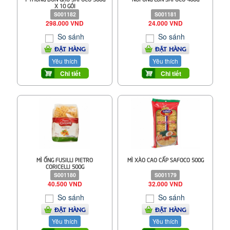
X 10 GÓI
S001182
S001181
298.000 VND
24.000 VND
So sánh
So sánh
ĐẶT HÀNG
ĐẶT HÀNG
Yêu thích
Yêu thích
Chi tiết
Chi tiết
MÌ ỐNG FUSILLI PIETRO
MÌ XÀO CAO CẤP SAFOCO 500G
CORICELLI 500G
S001180
S001179
40.500 VND
32.000 VND
So sánh
So sánh
ĐẶT HÀNG
ĐẶT HÀNG
Yêu thích
Yêu thích