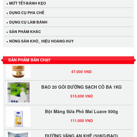
MỨT TẾT-BÁNH KẸO
Cần Tây Đà Lạt
DỤNG CỤ PHA CHẾ
40.000 VND
DỤNG CỤ LÀM BÁNH
SẢN PHẢM KHÁC
LỐC 12 HỦ Tương xí muội LKK 260g
NÔNG SẢN KHÔ_ HIỆU HOÀNG HUY
530.000 VND
Tương xí muội LKK 260g
SẢN PHẨM BÁN CHẠY
47.000 VND
BAO 20 GÓI ĐƯỜNG SẠCH CÔ BA 1KG
515.000 VND
Bột Màng Sữa Phô Mai Luave 500g
111.000 VND
ĐƯỜNG VÀNG AN KHÊ (50KG/BAO)