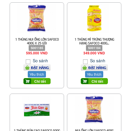
1 THÙNG NUI ỐNG LỚN SAFOCO
1 THÙNG MÌ TRỨNG THƯỢNG
400G X 25 GÓI
HẠNG SAFOCO 400G...
S001185
S001184
595.000 VND
349.000 VND
So sánh
So sánh
ĐẶT HÀNG
ĐẶT HÀNG
Yêu thích
Yêu thích
Chi tiết
Chi tiết
1 THÙNG BÚN GẠO SAFOCO 500G
NUI ỐNG LỚN SAFOCO 400G