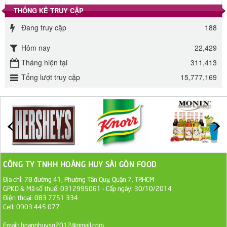
Đường phèn Long An bao 10kg
THỐNG KÊ TRUY CẬP
295.000 VND
Đang truy cập
188
Hôm nay
22,429
Đường mía thiên nhiên Biên Hòa gói 1kg
Tháng hiện tại
311,413
32.000 VND
Tổng lượt truy cập
15,777,169
ĐƯỜNG SẠCH CÔ BA BIÊN HÒA 1KG
27.000 VND
Đường cát trắng An Khê bao 50kg
1.100.000 VND
CÔNG TY TNHH HOÀNG HUY SÀI GÒN FOOD
Sa Tế Tôm Cholimex PET Hũ 450g
Địa chỉ: 78 đường 41, Phường Tân Quy, Quận 7, TP.HCM
36.000 VND
GPKD & Mã số thuế: 0312995061 - Cấp ngày: 30/10/2014
Điện thoại: 083 7751 334
Cell: 0903 445 077
Ớt Sa Tế Cholimex Hũ Thuỷ Tinh 150g
Email: hoanghuysg2012@gmail.com
19.000 VND