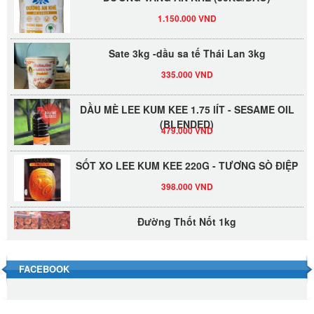
1.150.000 VND
Sate 3kg -dầu sa tế Thái Lan 3kg
335.000 VND
DẦU MÈ LEE KUM KEE 1.75 lÍT - SESAME OIL
(BLENDED)
479.000 VND
SỐT XO LEE KUM KEE 220G - TƯƠNG SÒ ĐIỆP
398.000 VND
Đường Thốt Nốt 1kg
40.000 VND
FACEBOOK
Đường phèn hạt Long An 500g
345.000 VND