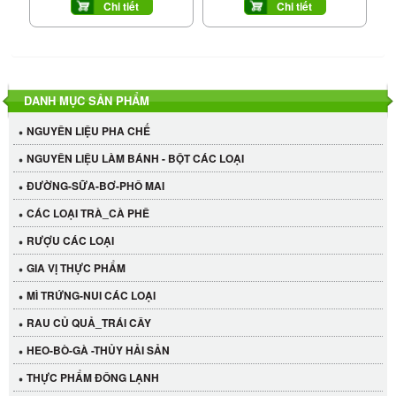
Chi tiết
Chi tiết
DANH MỤC SẢN PHẨM
NGUYÊN LIỆU PHA CHẾ
NGUYÊN LIỆU LÀM BÁNH - BỘT CÁC LOẠI
ĐƯỜNG-SỮA-BƠ-PHÔ MAI
CÁC LOẠI TRÀ_CÀ PHÊ
RƯỢU CÁC LOẠI
GIA VỊ THỰC PHẨM
MÌ TRỨNG-NUI CÁC LOẠI
RAU CỦ QUẢ_TRÁI CÂY
HEO-BÒ-GÀ -THỦY HẢI SẢN
THỰC PHẨM ĐÔNG LẠNH