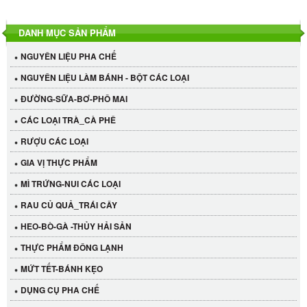
DANH MỤC SẢN PHẨM
NGUYÊN LIỆU PHA CHẾ
NGUYÊN LIỆU LÀM BÁNH - BỘT CÁC LOẠI
ĐƯỜNG-SỮA-BƠ-PHÔ MAI
CÁC LOẠI TRÀ_CÀ PHÊ
RƯỢU CÁC LOẠI
GIA VỊ THỰC PHẨM
MÌ TRỨNG-NUI CÁC LOẠI
RAU CỦ QUẢ_TRÁI CÂY
HEO-BÒ-GÀ -THỦY HẢI SẢN
THỰC PHẨM ĐÔNG LẠNH
MỨT TẾT-BÁNH KẸO
DỤNG CỤ PHA CHẾ
Cần Tây Đà Lạt