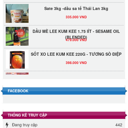
Sate 3kg -dầu sa tế Thái Lan 3kg
335.000 VND
DẦU MÈ LEE KUM KEE 1.75 lÍT - SESAME OIL
(BLENDED)
479.000 VND
SỐT XO LEE KUM KEE 220G - TƯƠNG SÒ ĐIỆP
398.000 VND
Đường Thốt Nốt 1kg
40.000 VND
FACEBOOK
Đường phèn hạt Long An 500g
345.000 VND
THỐNG KÊ TRUY CẬP
Đường phèn Long An bao 10kg
Đang truy cập
442