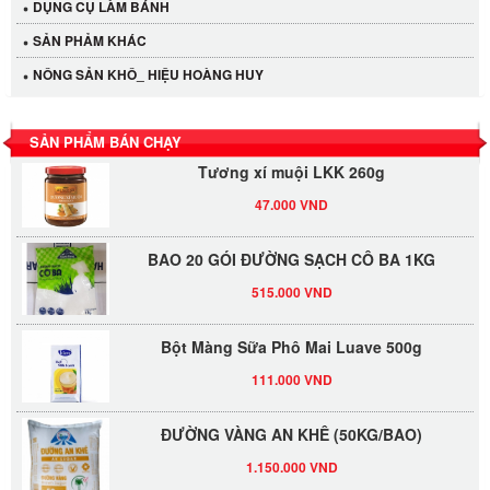
DỤNG CỤ LÀM BÁNH
40.000 VND
SẢN PHẢM KHÁC
LỐC 12 HỦ Tương xí muội LKK 260g
NÔNG SẢN KHÔ_ HIỆU HOÀNG HUY
530.000 VND
SẢN PHẨM BÁN CHẠY
Tương xí muội LKK 260g
47.000 VND
BAO 20 GÓI ĐƯỜNG SẠCH CÔ BA 1KG
515.000 VND
Bột Màng Sữa Phô Mai Luave 500g
111.000 VND
ĐƯỜNG VÀNG AN KHÊ (50KG/BAO)
1.150.000 VND