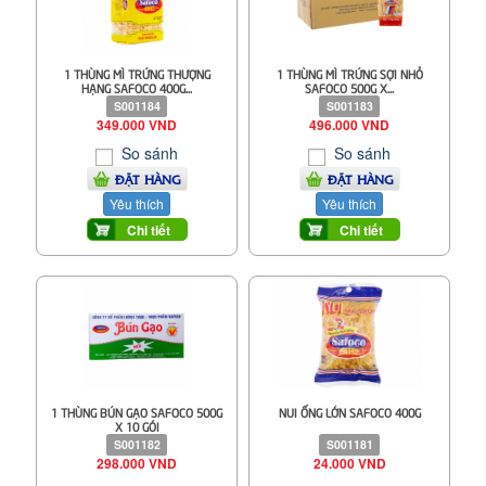
1 THÙNG MÌ TRỨNG THƯỢNG
1 THÙNG MÌ TRỨNG SỢI NHỎ
HẠNG SAFOCO 400G...
SAFOCO 500G X...
S001184
S001183
349.000 VND
496.000 VND
So sánh
So sánh
ĐẶT HÀNG
ĐẶT HÀNG
Yêu thích
Yêu thích
Chi tiết
Chi tiết
1 THÙNG BÚN GẠO SAFOCO 500G
NUI ỐNG LỚN SAFOCO 400G
X 10 GÓI
S001182
S001181
298.000 VND
24.000 VND