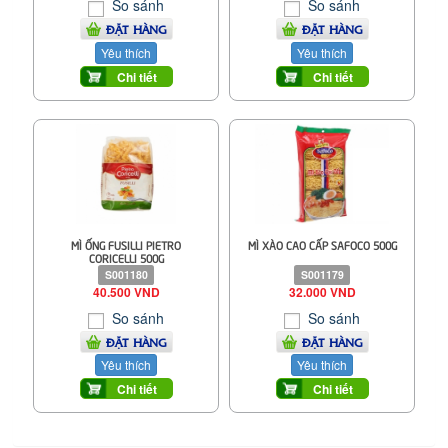
So sánh
So sánh
ĐẶT HÀNG
ĐẶT HÀNG
Yêu thích
Yêu thích
Chi tiết
Chi tiết
MÌ ỐNG FUSILLI PIETRO
MÌ XÀO CAO CẤP SAFOCO 500G
CORICELLI 500G
S001180
S001179
40.500 VND
32.000 VND
So sánh
So sánh
ĐẶT HÀNG
ĐẶT HÀNG
Yêu thích
Yêu thích
Chi tiết
Chi tiết