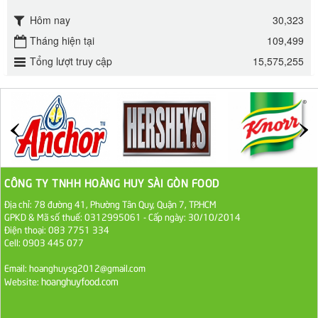
295.000 VND
Hôm nay
30,323
Đường mía thiên nhiên Biên Hòa gói 1kg
Tháng hiện tại
109,499
32.000 VND
Tổng lượt truy cập
15,575,255
ĐƯỜNG SẠCH CÔ BA BIÊN HÒA 1KG
27.000 VND
Đường cát trắng An Khê bao 50kg
1.100.000 VND
CÔNG TY TNHH HOÀNG HUY SÀI GÒN FOOD
Địa chỉ: 78 đường 41, Phường Tân Quy, Quận 7, TP.HCM
Sa Tế Tôm Cholimex PET Hũ 450g
GPKD & Mã số thuế: 0312995061 - Cấp ngày: 30/10/2014
36.000 VND
Điện thoại: 083 7751 334
Cell: 0903 445 077
Ớt Sa Tế Cholimex Hũ Thuỷ Tinh 150g
Email: hoanghuysg2012@gmail.com
hoanghuyfood.com
Website:
19.000 VND