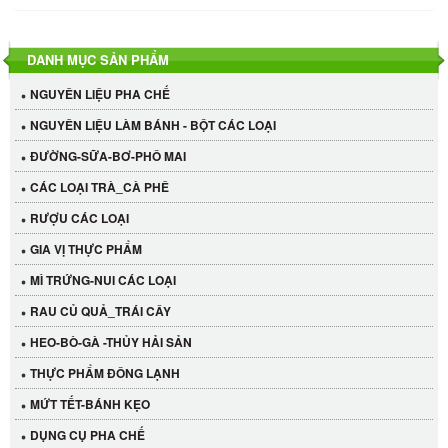
DANH MỤC SẢN PHẨM
NGUYÊN LIỆU PHA CHẾ
NGUYÊN LIỆU LÀM BÁNH - BỘT CÁC LOẠI
ĐƯỜNG-SỮA-BƠ-PHÔ MAI
CÁC LOẠI TRÀ_CÀ PHÊ
RƯỢU CÁC LOẠI
GIA VỊ THỰC PHẨM
MÌ TRỨNG-NUI CÁC LOẠI
RAU CỦ QUẢ_TRÁI CÂY
HEO-BÒ-GÀ -THỦY HẢI SẢN
THỰC PHẨM ĐÔNG LẠNH
MỨT TẾT-BÁNH KẸO
DỤNG CỤ PHA CHẾ