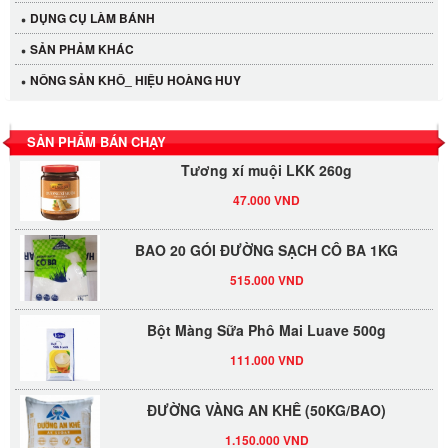
Cần Tây Đà Lạt
DỤNG CỤ LÀM BÁNH
40.000 VND
SẢN PHẢM KHÁC
NÔNG SẢN KHÔ_ HIỆU HOÀNG HUY
LỐC 12 HỦ Tương xí muội LKK 260g
530.000 VND
SẢN PHẨM BÁN CHẠY
Tương xí muội LKK 260g
47.000 VND
BAO 20 GÓI ĐƯỜNG SẠCH CÔ BA 1KG
515.000 VND
Bột Màng Sữa Phô Mai Luave 500g
111.000 VND
ĐƯỜNG VÀNG AN KHÊ (50KG/BAO)
1.150.000 VND