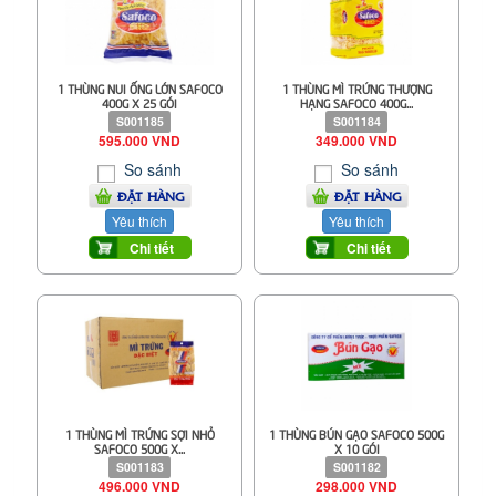
1 THÙNG NUI ỐNG LỚN SAFOCO
1 THÙNG MÌ TRỨNG THƯỢNG
400G X 25 GÓI
HẠNG SAFOCO 400G...
S001185
S001184
595.000 VND
349.000 VND
So sánh
So sánh
ĐẶT HÀNG
ĐẶT HÀNG
Yêu thích
Yêu thích
Chi tiết
Chi tiết
1 THÙNG MÌ TRỨNG SỢI NHỎ
1 THÙNG BÚN GẠO SAFOCO 500G
SAFOCO 500G X...
X 10 GÓI
S001183
S001182
496.000 VND
298.000 VND