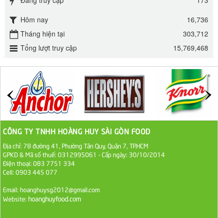
295.000 VND
Hôm nay
16,736
Đường mía thiên nhiên Biên Hòa gói 1kg
Tháng hiện tại
303,712
32.000 VND
Tổng lượt truy cập
15,769,468
ĐƯỜNG SẠCH CÔ BA BIÊN HÒA 1KG
27.000 VND
Đường cát trắng An Khê bao 50kg
1.100.000 VND
CÔNG TY TNHH HOÀNG HUY SÀI GÒN FOOD
Địa chỉ: 78 đường 41, Phường Tân Quy, Quận 7, TP.HCM
Sa Tế Tôm Cholimex PET Hũ 450g
GPKD & Mã số thuế: 0312995061 - Cấp ngày: 30/10/2014
Điện thoại: 083 7751 334
36.000 VND
Cell: 0903 445 077
Ớt Sa Tế Cholimex Hũ Thuỷ Tinh 150g
Email: hoanghuysg2012@gmail.com
hoanghuyfood.com
Website:
19.000 VND