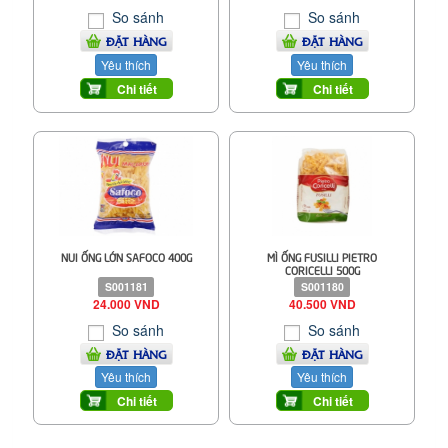
So sánh
So sánh
ĐẶT HÀNG
ĐẶT HÀNG
Yêu thích
Yêu thích
Chi tiết
Chi tiết
NUI ỐNG LỚN SAFOCO 400G
MÌ ỐNG FUSILLI PIETRO
CORICELLI 500G
S001181
S001180
24.000 VND
40.500 VND
So sánh
So sánh
ĐẶT HÀNG
ĐẶT HÀNG
Yêu thích
Yêu thích
Chi tiết
Chi tiết