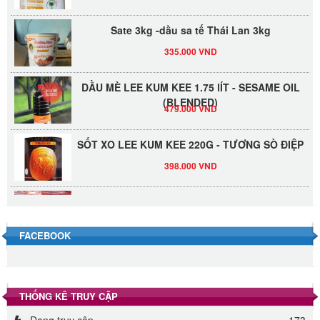
Sate 3kg -dầu sa tế Thái Lan 3kg
335.000 VND
DẦU MÈ LEE KUM KEE 1.75 lÍT - SESAME OIL
(BLENDED)
479.000 VND
SỐT XO LEE KUM KEE 220G - TƯƠNG SÒ ĐIỆP
398.000 VND
Đường Thốt Nốt 1kg
40.000 VND
FACEBOOK
Đường phèn hạt Long An 500g
345.000 VND
THỐNG KÊ TRUY CẬP
Đường phèn Long An bao 10kg
Đang truy cập
173