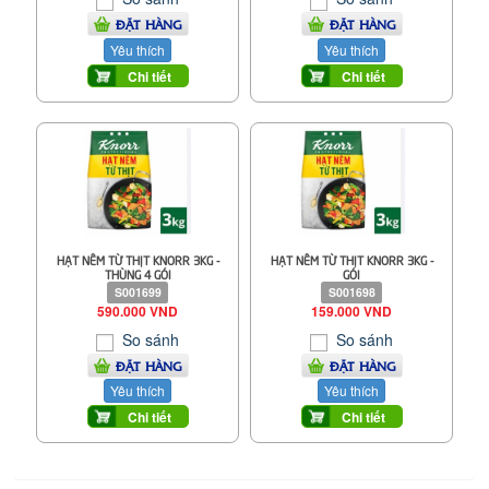
ĐẶT HÀNG
ĐẶT HÀNG
Yêu thích
Yêu thích
Chi tiết
Chi tiết
HẠT NÊM TỪ THỊT KNORR 3KG -
HẠT NÊM TỪ THỊT KNORR 3KG -
THÙNG 4 GÓI
GÓI
S001699
S001698
590.000 VND
159.000 VND
So sánh
So sánh
ĐẶT HÀNG
ĐẶT HÀNG
Yêu thích
Yêu thích
Chi tiết
Chi tiết