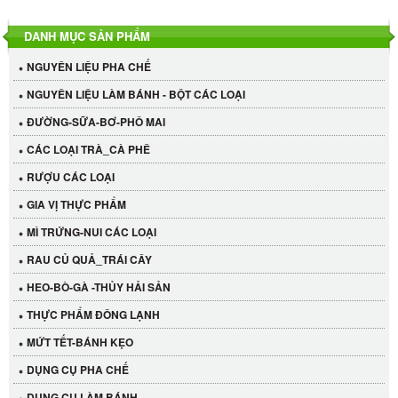
DANH MỤC SẢN PHẨM
NGUYÊN LIỆU PHA CHẾ
NGUYÊN LIỆU LÀM BÁNH - BỘT CÁC LOẠI
ĐƯỜNG-SỮA-BƠ-PHÔ MAI
CÁC LOẠI TRÀ_CÀ PHÊ
RƯỢU CÁC LOẠI
GIA VỊ THỰC PHẨM
MÌ TRỨNG-NUI CÁC LOẠI
RAU CỦ QUẢ_TRÁI CÂY
HEO-BÒ-GÀ -THỦY HẢI SẢN
THỰC PHẨM ĐÔNG LẠNH
MỨT TẾT-BÁNH KẸO
DỤNG CỤ PHA CHẾ
Cần Tây Đà Lạt
DỤNG CỤ LÀM BÁNH