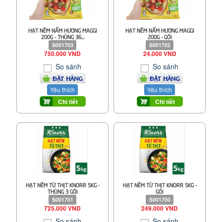
HẠT NÊM NẤM HƯƠNG MAGGI
HẠT NÊM NẤM HƯƠNG MAGGI
200G - THÙNG 36...
200G - GÓI
S001703
S001702
750.000 VND
24.000 VND
So sánh
So sánh
ĐẶT HÀNG
ĐẶT HÀNG
Yêu thích
Yêu thích
Chi tiết
Chi tiết
HẠT NÊM TỪ THỊT KNORR 5KG -
HẠT NÊM TỪ THỊT KNORR 5KG -
THÙNG 3 GÓI
GÓI
S001701
S001700
725.000 VND
249.000 VND
So sánh
So sánh