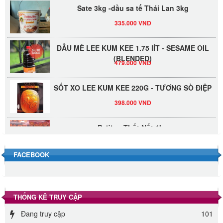
Sate 3kg -dầu sa tế Thái Lan 3kg
335.000 VND
DẦU MÈ LEE KUM KEE 1.75 lÍT - SESAME OIL
(BLENDED)
479.000 VND
SỐT XO LEE KUM KEE 220G - TƯƠNG SÒ ĐIỆP
398.000 VND
Đường Thốt Nốt 1kg
40.000 VND
FACEBOOK
Đường phèn hạt Long An 500g
345.000 VND
THỐNG KÊ TRUY CẬP
Đường phèn Long An bao 10kg
Đang truy cập
101
295.000 VND