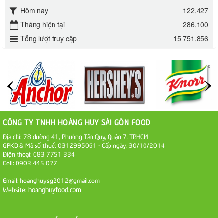
Hôm nay
122,427
Đường mía thiên nhiên Biên Hòa gói 1kg
Tháng hiện tại
286,100
32.000 VND
Tổng lượt truy cập
15,751,856
ĐƯỜNG SẠCH CÔ BA BIÊN HÒA 1KG
27.000 VND
Đường cát trắng An Khê bao 50kg
1.100.000 VND
CÔNG TY TNHH HOÀNG HUY SÀI GÒN FOOD
Sa Tế Tôm Cholimex PET Hũ 450g
Địa chỉ: 78 đường 41, Phường Tân Quy, Quận 7, TP.HCM
GPKD & Mã số thuế: 0312995061 - Cấp ngày: 30/10/2014
36.000 VND
Điện thoại: 083 7751 334
Cell: 0903 445 077
Ớt Sa Tế Cholimex Hũ Thuỷ Tinh 150g
Email: hoanghuysg2012@gmail.com
hoanghuyfood.com
Website:
19.000 VND
Nước tương cholimex 4,9L