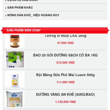
40.000 VND
SẢN PHẢM KHÁC
LỐC 12 HỦ Tương xí muội LKK 260g
NÔNG SẢN KHÔ_ HIỆU HOÀNG HUY
530.000 VND
SẢN PHẨM BÁN CHẠY
Tương xí muội LKK 260g
47.000 VND
BAO 20 GÓI ĐƯỜNG SẠCH CÔ BA 1KG
515.000 VND
Bột Màng Sữa Phô Mai Luave 500g
111.000 VND
ĐƯỜNG VÀNG AN KHÊ (50KG/BAO)
1.150.000 VND