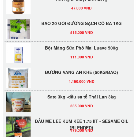
47.000 VND
BAO 20 GÓI ĐƯỜNG SẠCH CÔ BA 1KG
515.000 VND
Bột Màng Sữa Phô Mai Luave 500g
111.000 VND
ĐƯỜNG VÀNG AN KHÊ (50KG/BAO)
1.150.000 VND
Sate 3kg -dầu sa tế Thái Lan 3kg
335.000 VND
DẦU MÈ LEE KUM KEE 1.75 lÍT - SESAME OIL
(BLENDED)
479.000 VND