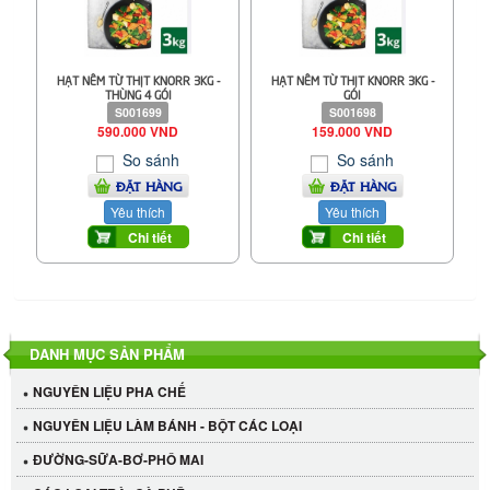
HẠT NÊM TỪ THỊT KNORR 3KG -
HẠT NÊM TỪ THỊT KNORR 3KG -
THÙNG 4 GÓI
GÓI
S001699
S001698
590.000 VND
159.000 VND
So sánh
So sánh
ĐẶT HÀNG
ĐẶT HÀNG
Yêu thích
Yêu thích
Chi tiết
Chi tiết
DANH MỤC SẢN PHẨM
NGUYÊN LIỆU PHA CHẾ
NGUYÊN LIỆU LÀM BÁNH - BỘT CÁC LOẠI
ĐƯỜNG-SỮA-BƠ-PHÔ MAI