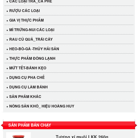
CÁC LOẠI TRÀ_CÀ PHÊ
RƯỢU CÁC LOẠI
GIA VỊ THỰC PHẨM
MÌ TRỨNG-NUI CÁC LOẠI
RAU CỦ QUẢ_TRÁI CÂY
HEO-BÒ-GÀ -THỦY HẢI SẢN
THỰC PHẨM ĐÔNG LẠNH
MỨT TẾT-BÁNH KẸO
DỤNG CỤ PHA CHẾ
Cần Tây Đà Lạt
DỤNG CỤ LÀM BÁNH
40.000 VND
SẢN PHẢM KHÁC
NÔNG SẢN KHÔ_ HIỆU HOÀNG HUY
LỐC 12 HỦ Tương xí muội LKK 260g
530.000 VND
SẢN PHẨM BÁN CHẠY
Tương xí muội LKK 260g