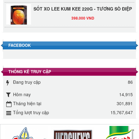
SỐT XO LEE KUM KEE 220G - TƯƠNG SÒ ĐIỆP
398.000 VND
Đường Thốt Nốt 1kg
40.000 VND
FACEBOOK
Đường phèn hạt Long An 500g
345.000 VND
THỐNG KÊ TRUY CẬP
Đường phèn Long An bao 10kg
Đang truy cập
86
295.000 VND
Hôm nay
14,915
Tháng hiện tại
301,891
Đường mía thiên nhiên Biên Hòa gói 1kg
Tổng lượt truy cập
15,767,647
32.000 VND
ĐƯỜNG SẠCH CÔ BA BIÊN HÒA 1KG