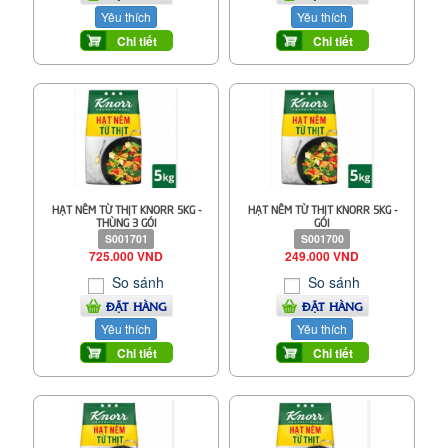
Yêu thích
Yêu thích
Chi tiết
Chi tiết
HẠT NÊM TỪ THỊT KNORR 5KG -
HẠT NÊM TỪ THỊT KNORR 5KG -
THÙNG 3 GÓI
GÓI
S001701
S001700
725.000 VND
249.000 VND
So sánh
So sánh
ĐẶT HÀNG
ĐẶT HÀNG
Yêu thích
Yêu thích
Chi tiết
Chi tiết