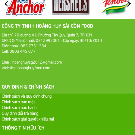
27.000 VND
Đường cát trắng An Khê bao 50kg
1.100.000 VND
CÔNG TY TNHH HOÀNG HUY SÀI GÒN FOOD
Địa chỉ: 78 đường 41, Phường Tân Quy, Quận 7, TP.HCM
Sa Tế Tôm Cholimex PET Hũ 450g
GPKD & Mã số thuế: 0312995061 - Cấp ngày: 30/10/2014
Điện thoại: 083 7751 334
36.000 VND
Cell: 0903 445 077
Email: hoanghuysg2012@gmail.com
Ớt Sa Tế Cholimex Hũ Thuỷ Tinh 150g
hoanghuyfood.com
Website:
19.000 VND
QUY ĐỊNH & CHÍNH SÁCH
Nước tương cholimex 4,9L
Chính sách và quy định chung
75.000 VND
Chính sách bảo mật
Chính sách bảo hành
Dầu Ăn Tường An Olita 25kg
Quy định đổi trả hàng
Chính sách giải quyết khiếu nại
Liên hệ
THÔNG TIN HỮU ÍCH