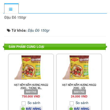
Đậu Đỏ 150gr
Từ khóa:
Đậu Đỏ 150gr
SẢN PHẨM CÙNG LOẠI
HẠT NÊM NẤM HƯƠNG MAGGI
HẠT NÊM NẤM HƯƠNG MAGGI
200G - THÙNG 36...
200G - GÓI
S001703
S001702
750.000 VND
24.000 VND
So sánh
So sánh
ĐẶT HÀNG
ĐẶT HÀNG