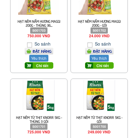
HẠT NÊM NẤM HƯƠNG MAGGI
HẠT NÊM NẤM HƯƠNG MAGGI
200G - THÙNG 36...
200G - GÓI
S001703
S001702
750.000 VND
24.000 VND
So sánh
So sánh
ĐẶT HÀNG
ĐẶT HÀNG
Yêu thích
Yêu thích
Chi tiết
Chi tiết
HẠT NÊM TỪ THỊT KNORR 5KG -
HẠT NÊM TỪ THỊT KNORR 5KG -
THÙNG 3 GÓI
GÓI
S001701
S001700
725.000 VND
249.000 VND