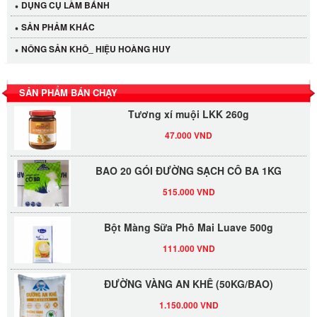
DỤNG CỤ LÀM BÁNH
40.000 VND
SẢN PHẢM KHÁC
NÔNG SẢN KHÔ_ HIỆU HOÀNG HUY
LỐC 12 HỦ Tương xí muội LKK 260g
530.000 VND
SẢN PHẨM BÁN CHẠY
Tương xí muội LKK 260g
47.000 VND
BAO 20 GÓI ĐƯỜNG SẠCH CÔ BA 1KG
515.000 VND
Bột Màng Sữa Phô Mai Luave 500g
111.000 VND
ĐƯỜNG VÀNG AN KHÊ (50KG/BAO)
1.150.000 VND