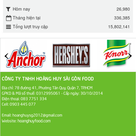
295.000 VND
Hôm nay
26,980
Đường mía thiên nhiên Biên Hòa gói 1kg
Tháng hiện tại
336,385
Tổng lượt truy cập
32.000 VND
15,802,141
ĐƯỜNG SẠCH CÔ BA BIÊN HÒA 1KG
27.000 VND
Đường cát trắng An Khê bao 50kg
1.100.000 VND
CÔNG TY TNHH HOÀNG HUY SÀI GÒN FOOD
Địa chỉ: 78 đường 41, Phường Tân Quy, Quận 7, TP.HCM
Sa Tế Tôm Cholimex PET Hũ 450g
GPKD & Mã số thuế: 0312995061 - Cấp ngày: 30/10/2014
Điện thoại: 083 7751 334
36.000 VND
Cell: 0903 445 077
Ớt Sa Tế Cholimex Hũ Thuỷ Tinh 150g
Email: hoanghuysg2012@gmail.com
hoanghuyfood.com
Website:
19.000 VND