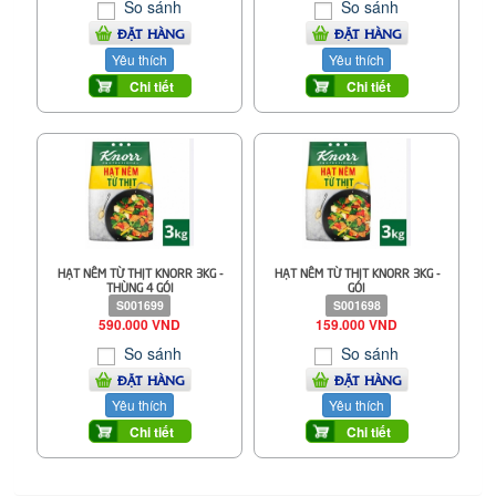
So sánh
So sánh
ĐẶT HÀNG
ĐẶT HÀNG
Yêu thích
Yêu thích
Chi tiết
Chi tiết
HẠT NÊM TỪ THỊT KNORR 3KG -
HẠT NÊM TỪ THỊT KNORR 3KG -
THÙNG 4 GÓI
GÓI
S001699
S001698
590.000 VND
159.000 VND
So sánh
So sánh
ĐẶT HÀNG
ĐẶT HÀNG
Yêu thích
Yêu thích
Chi tiết
Chi tiết