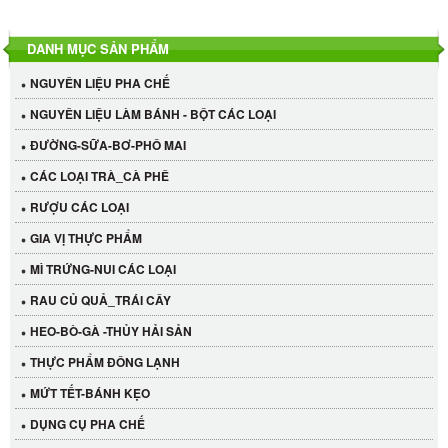
DANH MỤC SẢN PHẨM
NGUYÊN LIỆU PHA CHẾ
NGUYÊN LIỆU LÀM BÁNH - BỘT CÁC LOẠI
ĐƯỜNG-SỮA-BƠ-PHÔ MAI
CÁC LOẠI TRÀ_CÀ PHÊ
RƯỢU CÁC LOẠI
GIA VỊ THỰC PHẨM
MÌ TRỨNG-NUI CÁC LOẠI
RAU CỦ QUẢ_TRÁI CÂY
HEO-BÒ-GÀ -THỦY HẢI SẢN
THỰC PHẨM ĐÔNG LẠNH
MỨT TẾT-BÁNH KẸO
DỤNG CỤ PHA CHẾ
Cần Tây Đà Lạt