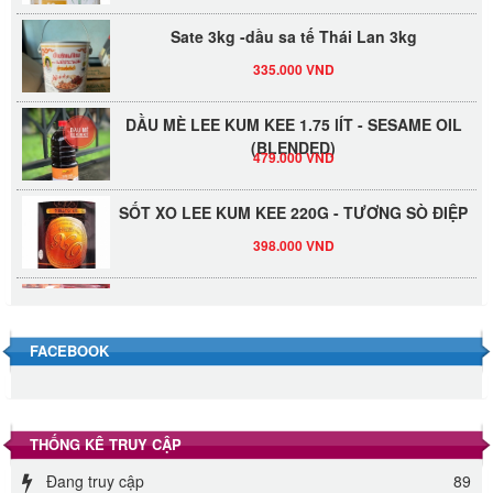
Sate 3kg -dầu sa tế Thái Lan 3kg
335.000 VND
DẦU MÈ LEE KUM KEE 1.75 lÍT - SESAME OIL
(BLENDED)
479.000 VND
SỐT XO LEE KUM KEE 220G - TƯƠNG SÒ ĐIỆP
398.000 VND
Đường Thốt Nốt 1kg
40.000 VND
FACEBOOK
Đường phèn hạt Long An 500g
345.000 VND
THỐNG KÊ TRUY CẬP
Đường phèn Long An bao 10kg
Đang truy cập
89