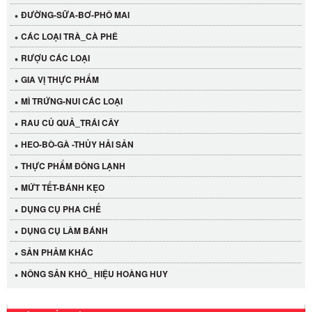
ĐƯỜNG-SỮA-BƠ-PHÔ MAI
CÁC LOẠI TRÀ_CÀ PHÊ
RƯỢU CÁC LOẠI
GIA VỊ THỰC PHẨM
MÌ TRỨNG-NUI CÁC LOẠI
RAU CỦ QUẢ_TRÁI CÂY
HEO-BÒ-GÀ -THỦY HẢI SẢN
Cần Tây Đà Lạt
THỰC PHẨM ĐÔNG LẠNH
40.000 VND
MỨT TẾT-BÁNH KẸO
DỤNG CỤ PHA CHẾ
LỐC 12 HỦ Tương xí muội LKK 260g
DỤNG CỤ LÀM BÁNH
530.000 VND
SẢN PHẢM KHÁC
Tương xí muội LKK 260g
NÔNG SẢN KHÔ_ HIỆU HOÀNG HUY
47.000 VND