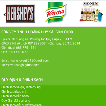
Đường cát trắng An Khê bao 50kg
1.100.000 VND
Sa Tế Tôm Cholimex PET Hũ 450g
36.000 VND
CÔNG TY TNHH HOÀNG HUY SÀI GÒN FOOD
Địa chỉ: 78 đường 41, Phường Tân Quy, Quận 7, TP.HCM
Ớt Sa Tế Cholimex Hũ Thuỷ Tinh 150g
GPKD & Mã số thuế: 0312995061 - Cấp ngày: 30/10/2014
19.000 VND
Điện thoại: 083 7751 334
Cell: 0903 445 077
Nước tương cholimex 4,9L
Email: hoanghuysg2012@gmail.com
hoanghuyfood.com
Website:
75.000 VND
Dầu Ăn Tường An Olita 25kg
QUY ĐỊNH & CHÍNH SÁCH
Liên hệ
Chính sách và quy định chung
Chính sách bảo mật
Chính sách bảo hành
Dầu Ăn Tường An Cooking Oil 25kg
Quy định đổi trả hàng
Liên hệ
Chính sách giải quyết khiếu nại