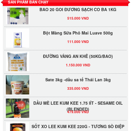
SẢN PHẨM BÁN CHẠY
BAO 20 GÓI ĐƯỜNG SẠCH CÔ BA 1KG
515.000 VND
Bột Màng Sữa Phô Mai Luave 500g
111.000 VND
ĐƯỜNG VÀNG AN KHÊ (50KG/BAO)
1.150.000 VND
Sate 3kg -dầu sa tế Thái Lan 3kg
335.000 VND
DẦU MÈ LEE KUM KEE 1.75 lÍT - SESAME OIL
(BLENDED)
479.000 VND
SỐT XO LEE KUM KEE 220G - TƯƠNG SÒ ĐIỆP