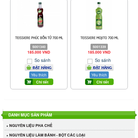
TEISSIERE PHÚC BỒN TỬ 700 ML
TEISSIERE MOJITO 700 ML
S001340
S001339
185.000 VND
185.000 VND
So sánh
So sánh
ĐẶT HÀNG
ĐẶT HÀNG
Yêu thích
Yêu thích
Chi tiết
Chi tiết
DANH MỤC SẢN PHẨM
NGUYÊN LIỆU PHA CHẾ
NGUYÊN LIỆU LÀM BÁNH - BỘT CÁC LOẠI