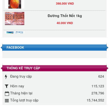
398.000 VND
Đường Thốt Nốt 1kg
40.000 VND
Đường phèn hạt Long An 500g
345.000 VND
FACEBOOK
Đường phèn Long An bao 10kg
295.000 VND
THỐNG KÊ TRUY CẬP
Đường mía thiên nhiên Biên Hòa gói 1kg
Đang truy cập
624
32.000 VND
Hôm nay
115,123
ĐƯỜNG SẠCH CÔ BA BIÊN HÒA 1KG
Tháng hiện tại
278,796
27.000 VND
Tổng lượt truy cập
15,744,552