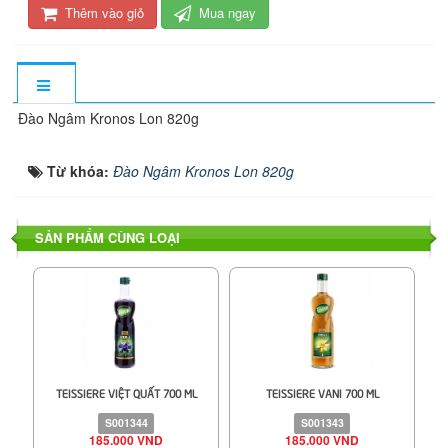
Thêm vào giỏ
Mua ngay
Đào Ngâm Kronos Lon 820g
Từ khóa:
Đào Ngâm Kronos Lon 820g
SẢN PHẨM CÙNG LOẠI
TEISSIERE VIỆT QUẤT 700 ML
TEISSIERE VANI 700 ML
S001344
S001343
185.000 VND
185.000 VND