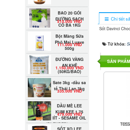
BAO 20 GÓI
ĐƯỜNG SẠCH
515.000 VND
Chi tiết 
CÔ BA 1KG
Sốt Davinci Choc
Bột Màng Sữa
Phô Mai Luave
111.000 VND
Từ khóa:
S
500g
ĐƯỜNG VÀNG
SẢN PHẨM
AN KHÊ
1.150.000 VND
(50KG/BAO)
Sate 3kg -dầu sa
tế Thái Lan 3kg
335.000 VND
DẦU MÈ LEE
KUM KEE 1.75
479.000 VND
lÍT - SESAME OIL
(BLENDED)
TEISS
SỐT XO LEE