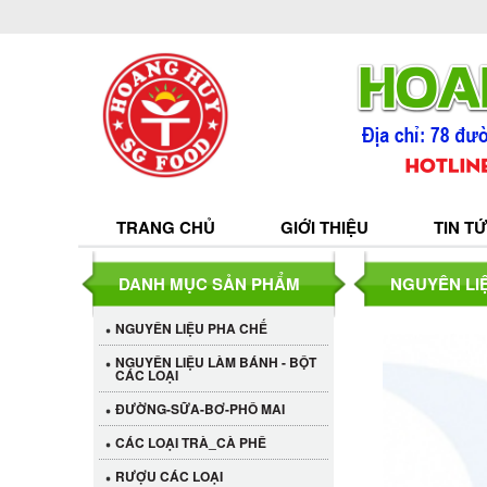
TRANG CHỦ
GIỚI THIỆU
TIN T
DANH MỤC SẢN PHẨM
NGUYÊN LI
NGUYÊN LIỆU PHA CHẾ
NGUYÊN LIỆU LÀM BÁNH - BỘT
CÁC LOẠI
ĐƯỜNG-SỮA-BƠ-PHÔ MAI
CÁC LOẠI TRÀ_CÀ PHÊ
RƯỢU CÁC LOẠI