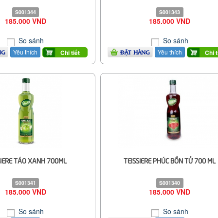
S001344
S001343
185.000 VND
185.000 VND
So sánh
So sánh
Yêu thích
Yêu thích
Chi tiết
Chi t
NG
ĐẶT HÀNG
SIERE TÁO XANH 700ML
TEISSIERE PHÚC BỒN TỬ 700 ML
S001341
S001340
185.000 VND
185.000 VND
So sánh
So sánh