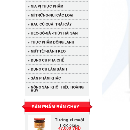
GIA VỊ THỰC PHẨM
MÌ TRỨNG-NUI CÁC LOẠI
RAU CỦ QUẢ_TRÁI CÂY
HEO-BÒ-GÀ -THỦY HẢI SẢN
THỰC PHẨM ĐÔNG LẠNH
MỨT TẾT-BÁNH KẸO
DỤNG CỤ PHA CHẾ
DỤNG CỤ LÀM BÁNH
Cần Tây Đà Lạt
40.000 VND
SẢN PHẢM KHÁC
NÔNG SẢN KHÔ_ HIỆU HOÀNG
HUY
LỐC 12 HỦ
Tương xí muội
530.000 VND
LKK 260g
SẢN PHẨM BÁN CHẠY
Tương xí muội
LKK 260g
47.000 VND