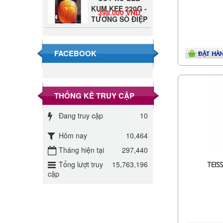
KUM KEE 220G -
398.000 VND
TƯƠNG SÒ ĐIỆP
Đường Thốt Nốt
1kg
40.000 VND
FACEBOOK
ĐẶT HÀ
Đường phèn hạt
Long An 500g
345.000 VND
THỐNG KÊ TRUY CẬP
Đường phèn
Đang truy cập
10
Long An bao
295.000 VND
10kg
Hôm nay
10,464
Tháng hiện tại
297,440
Đường mía thiên
nhiên Biên Hòa
Tổng lượt truy
15,763,196
TEIS
32.000 VND
gói 1kg
cập
ĐƯỜNG SẠCH
CÔ BA BIÊN
27.000 VND
HÒA 1KG