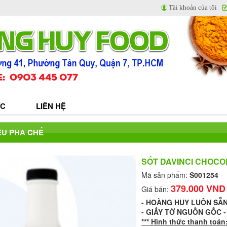
Tài khoản của tôi
ỨC
LIÊN HỆ
ỆU PHA CHẾ
SỐT DAVINCI CHOCO
Mã sản phẩm:
S001254
379.000 VND
Giá bán:
- HOÀNG HUY LUÔN SẴ
- GIẤY TỜ NGUỒN GỐC 
*** Hình thức thanh toán