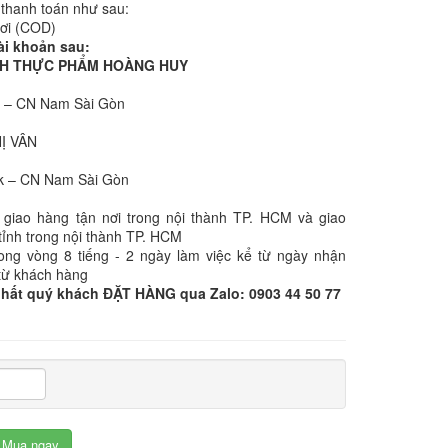
 thanh toán như sau:
nơi (COD)
ài khoản sau:
NHH THỰC PHẨM HOÀNG HUY
k – CN Nam Sài Gòn
:
HỊ VÂN
k – CN Nam Sài Gòn
 giao hàng tận nơi trong nội thành TP. HCM và giao
tỉnh trong nội thành TP. HCM
rong vòng 8 tiếng - 2 ngày làm việc kể từ ngày nhận
từ khách hàng
nhất quý khách ĐẶT HÀNG qua Zalo: 0903 44 50 77
Mua ngay