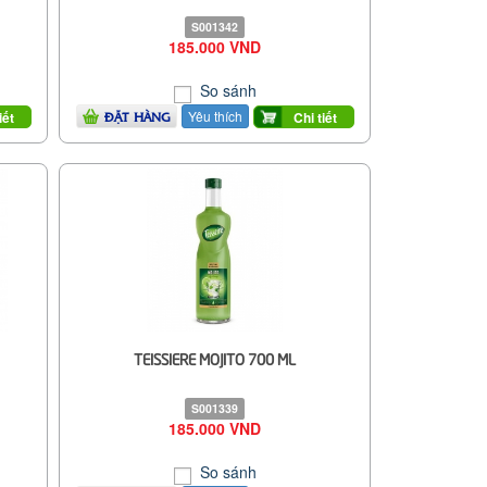
S001342
185.000 VND
So sánh
Yêu thích
iết
Chi tiết
ĐẶT HÀNG
TEISSIERE MOJITO 700 ML
S001339
185.000 VND
So sánh