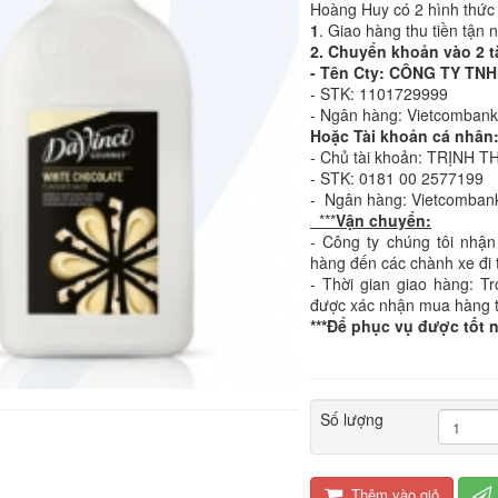
Hoàng Huy có 2 hình thức
1
. Giao hàng thu tiền tận 
2. Chuyển khoản vào 2 t
- Tên Cty: CÔNG TY T
- STK: 1101729999
- Ngân hàng: Vietcomban
Hoặc Tài khoản cá nhân
- Chủ tài khoản: TRỊNH T
- STK: 0181 00 2577199
- Ngân hàng: Vietcomban
***
Vận chuyển:
- Công ty chúng tôi nhận
hàng đến các chành xe đi 
- Thời gian giao hàng: T
được xác nhận mua hàng 
***Để phục vụ được tốt 
Số lượng
Thêm vào giỏ