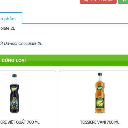
sản phẩm
olate 2L
ốt Davinci Chocolate 2L
 CÙNG LOẠI
IERE VIỆT QUẤT 700 ML
TEISSIERE VANI 700 ML