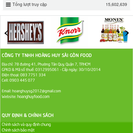
Tổng lượt truy cập
15,602,639
ĐƯỜNG SẠCH CÔ BA BIÊN HÒA 1KG
27.000 VND
Đường cát trắng An Khê bao 50kg
1.100.000 VND
CÔNG TY TNHH HOÀNG HUY SÀI GÒN FOOD
Sa Tế Tôm Cholimex PET Hũ 450g
Địa chỉ: 78 đường 41, Phường Tân Quy, Quận 7, TP.HCM
GPKD & Mã số thuế: 0312995061 - Cấp ngày: 30/10/2014
36.000 VND
Điện thoại: 083 7751 334
Cell: 0903 445 077
Ớt Sa Tế Cholimex Hũ Thuỷ Tinh 150g
Email: hoanghuysg2012@gmail.com
19.000 VND
hoanghuyfood.com
Website:
Nước tương cholimex 4,9L
QUY ĐỊNH & CHÍNH SÁCH
75.000 VND
Chính sách và quy định chung
Chính sách bảo mật
Dầu Ăn Tường An Olita 25kg