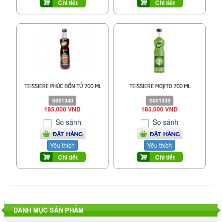
Chi tiết
Chi tiết
TEISSIERE PHÚC BỒN TỬ 700 ML
TEISSIERE MOJITO 700 ML
S001340
S001339
185.000 VND
185.000 VND
So sánh
So sánh
ĐẶT HÀNG
ĐẶT HÀNG
Yêu thích
Yêu thích
Chi tiết
Chi tiết
DANH MỤC SẢN PHẨM