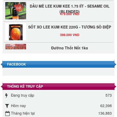
DẦU MÈ LEE KUM KEE 1.75 lÍT - SESAME OIL
(BLENDED)
479.000 VND
SỐT XO LEE KUM KEE 220G - TƯƠNG SÒ ĐIỆP
398.000 VND
Đường Thốt Nốt 1kg
40.000 VND
FACEBOOK
Đường phèn hạt Long An 500g
345.000 VND
THỐNG KÊ TRUY CẬP
Đường phèn Long An bao 10kg
Đang truy cập
573
295.000 VND
Hôm nay
62,398
Đường mía thiên nhiên Biên Hòa gói 1kg
Tháng hiện tại
136,883
32.000 VND