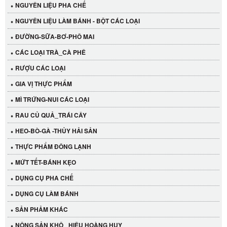
NGUYÊN LIỆU PHA CHẾ
NGUYÊN LIỆU LÀM BÁNH - BỘT CÁC LOẠI
ĐƯỜNG-SỮA-BƠ-PHÔ MAI
CÁC LOẠI TRÀ_CÀ PHÊ
RƯỢU CÁC LOẠI
GIA VỊ THỰC PHẨM
MÌ TRỨNG-NUI CÁC LOẠI
RAU CỦ QUẢ_TRÁI CÂY
HEO-BÒ-GÀ -THỦY HẢI SẢN
THỰC PHẨM ĐÔNG LẠNH
MỨT TẾT-BÁNH KẸO
Cần Tây Đà Lạt
DỤNG CỤ PHA CHẾ
40.000 VND
DỤNG CỤ LÀM BÁNH
SẢN PHẢM KHÁC
LỐC 12 HỦ Tương xí muội LKK 260g
NÔNG SẢN KHÔ_ HIỆU HOÀNG HUY