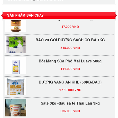
530.000 VND
SẢN PHẨM BÁN CHẠY
Tương xí muội LKK 260g
47.000 VND
BAO 20 GÓI ĐƯỜNG SẠCH CÔ BA 1KG
515.000 VND
Bột Màng Sữa Phô Mai Luave 500g
111.000 VND
ĐƯỜNG VÀNG AN KHÊ (50KG/BAO)
1.150.000 VND
Sate 3kg -dầu sa tế Thái Lan 3kg
335.000 VND