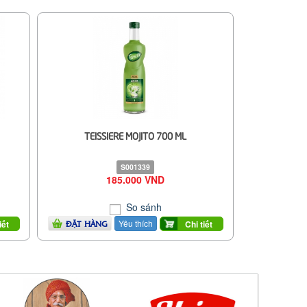
TEISSIERE MOJITO 700 ML
S001339
185.000 VND
So sánh
Yêu thích
iết
Chi tiết
ĐẶT HÀNG