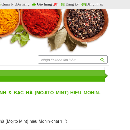
Quản lý đơn hàng
Giỏ hàng :
(0)
Đăng ký
Đăng nhập
H & BẠC HÀ (MOJITO MINT) HIỆU MONIN-
à (Mojito Mint) hiệu Monin-chai 1 lít