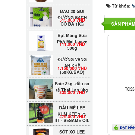
Từ khóa:
h
BAO 20 GÓI
ĐƯỜNG SẠCH
515.000 VND
CÔ BA 1KG
SẢN PHẨM
Bột Màng Sữa
Phô Mai Luave
111.000 VND
500g
ĐƯỜNG VÀNG
AN KHÊ
1.150.000 VND
(50KG/BAO)
Sate 3kg -dầu sa
tế Thái Lan 3kg
335.000 VND
TEISS
DẦU MÈ LEE
KUM KEE 1.75
479.000 VND
lÍT - SESAME OIL
(BLENDED)
SỐT XO LEE
ĐẶT HÀ
KUM KEE 220G -