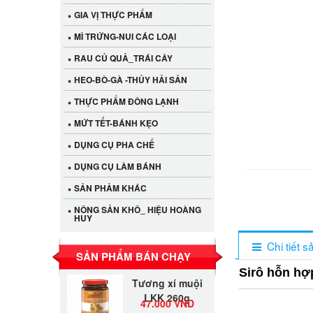
GIA VỊ THỰC PHẨM
MÌ TRỨNG-NUI CÁC LOẠI
RAU CỦ QUẢ_TRÁI CÂY
HEO-BÒ-GÀ -THỦY HẢI SẢN
THỰC PHẨM ĐÔNG LẠNH
MỨT TẾT-BÁNH KẸO
DỤNG CỤ PHA CHẾ
Cần Tây Đà Lạt
DỤNG CỤ LÀM BÁNH
40.000 VND
SẢN PHẢM KHÁC
NÔNG SẢN KHÔ_ HIỆU HOÀNG
HUY
LỐC 12 HỦ
Tương xí muội
530.000 VND
Chi tiết 
LKK 260g
SẢN PHẨM BÁN CHẠY
Sirô hỗn hợp
Tương xí muội
LKK 260g
47.000 VND