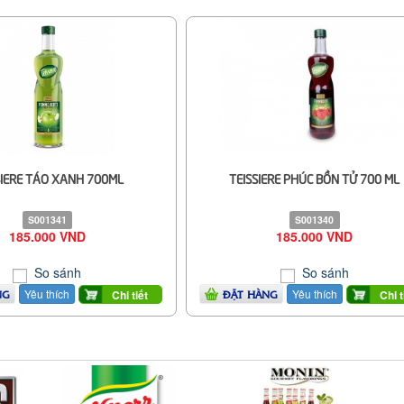
SIERE TÁO XANH 700ML
TEISSIERE PHÚC BỒN TỬ 700 ML
S001341
S001340
185.000 VND
185.000 VND
So sánh
So sánh
Yêu thích
Yêu thích
Chi tiết
Chi t
NG
ĐẶT HÀNG