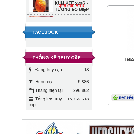
398.000 VND
TƯƠNG SÒ ĐIỆP
Đường Thốt Nốt
1kg
40.000 VND
FACEBOOK
Đường phèn hạt
Long An 500g
345.000 VND
THỐNG KÊ TRUY CẬP
TEIS
Đường phèn
Đang truy cập
18
Long An bao
295.000 VND
10kg
Hôm nay
9,886
Đường mía thiên
Tháng hiện tại
296,862
nhiên Biên Hòa
32.000 VND
ĐẶT HÀ
Tổng lượt truy
15,762,618
gói 1kg
cập
ĐƯỜNG SẠCH
CÔ BA BIÊN
27.000 VND
HÒA 1KG