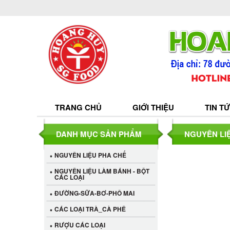
TRANG CHỦ
GIỚI THIỆU
TIN T
DANH MỤC SẢN PHẨM
NGUYÊN LI
NGUYÊN LIỆU PHA CHẾ
NGUYÊN LIỆU LÀM BÁNH - BỘT
CÁC LOẠI
ĐƯỜNG-SỮA-BƠ-PHÔ MAI
CÁC LOẠI TRÀ_CÀ PHÊ
RƯỢU CÁC LOẠI