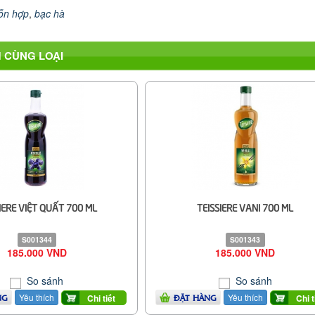
ỗn hợp
,
bạc hà
 CÙNG LOẠI
IERE VIỆT QUẤT 700 ML
TEISSIERE VANI 700 ML
S001344
S001343
185.000 VND
185.000 VND
So sánh
So sánh
Yêu thích
Yêu thích
Chi tiết
Chi t
NG
ĐẶT HÀNG