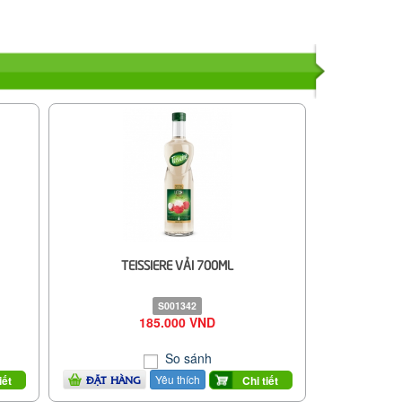
TEISSIERE VẢI 700ML
S001342
185.000 VND
So sánh
Yêu thích
iết
Chi tiết
ĐẶT HÀNG