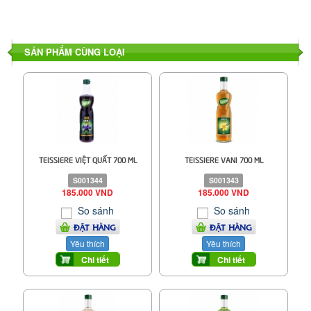
SẢN PHẨM CÙNG LOẠI
TEISSIERE VIỆT QUẤT 700 ML
TEISSIERE VANI 700 ML
S001344
S001343
185.000 VND
185.000 VND
So sánh
So sánh
ĐẶT HÀNG
ĐẶT HÀNG
Yêu thích
Yêu thích
Chi tiết
Chi tiết