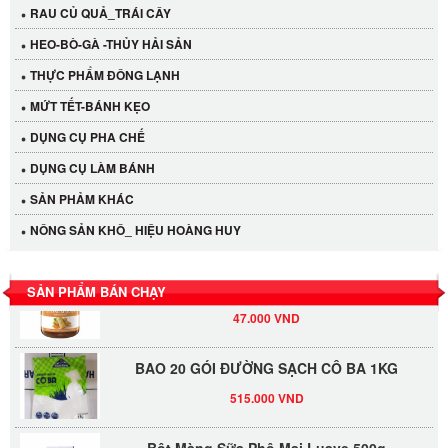
RAU CỦ QUẢ_TRÁI CÂY
HEO-BÒ-GÀ -THỦY HẢI SẢN
THỰC PHẨM ĐÔNG LẠNH
MỨT TẾT-BÁNH KẸO
Cần Tây Đà Lạt
DỤNG CỤ PHA CHẾ
40.000 VND
DỤNG CỤ LÀM BÁNH
SẢN PHẢM KHÁC
LỐC 12 HỦ Tương xí muội LKK 260g
NÔNG SẢN KHÔ_ HIỆU HOÀNG HUY
530.000 VND
Tương xí muội LKK 260g
SẢN PHẨM BÁN CHẠY
47.000 VND
BAO 20 GÓI ĐƯỜNG SẠCH CÔ BA 1KG
515.000 VND
Bột Màng Sữa Phô Mai Luave 500g