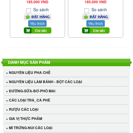
185.000 VND
185.000 VND
So sánh
So sánh
ĐẶT HÀNG
ĐẶT HÀNG
Yêu thích
Yêu thích
Chi tiết
Chi tiết
DANH MỤC SẢN PHẨM
NGUYÊN LIỆU PHA CHẾ
NGUYÊN LIỆU LÀM BÁNH - BỘT CÁC LOẠI
ĐƯỜNG-SỮA-BƠ-PHÔ MAI
CÁC LOẠI TRÀ_CÀ PHÊ
RƯỢU CÁC LOẠI
GIA VỊ THỰC PHẨM
MÌ TRỨNG-NUI CÁC LOẠI