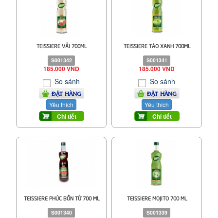
TEISSIERE VẢI 700ML
TEISSIERE TÁO XANH 700ML
S001342
S001341
185.000 VND
185.000 VND
So sánh
So sánh
ĐẶT HÀNG
ĐẶT HÀNG
Yêu thích
Yêu thích
Chi tiết
Chi tiết
TEISSIERE PHÚC BỒN TỬ 700 ML
TEISSIERE MOJITO 700 ML
S001340
S001339