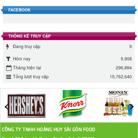
Đường phèn hạt Long An 500g
FACEBOOK
345.000 VND
Đường phèn Long An bao 10kg
THỐNG KÊ TRUY CẬP
295.000 VND
Đang truy cập
9
Đường mía thiên nhiên Biên Hòa gói 1kg
Hôm nay
9,908
32.000 VND
Tháng hiện tại
296,884
Tổng lượt truy cập
15,762,640
ĐƯỜNG SẠCH CÔ BA BIÊN HÒA 1KG
27.000 VND
Đường cát trắng An Khê bao 50kg
1.100.000 VND
CÔNG TY TNHH HOÀNG HUY SÀI GÒN FOOD
Sa Tế Tôm Cholimex PET Hũ 450g