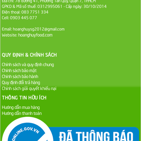
Địa chỉ: 78 đường 41, Phường Tân Quy, Quận 7, TP.HCM
36.000 VND
GPKD & Mã số thuế: 0312995061 - Cấp ngày: 30/10/2014
Điện thoại: 083 7751 334
Cell: 0903 445 077
Ớt Sa Tế Cholimex Hũ Thuỷ Tinh 150g
19.000 VND
Email: hoanghuysg2012@gmail.com
hoanghuyfood.com
Website:
Nước tương cholimex 4,9L
75.000 VND
QUY ĐỊNH & CHÍNH SÁCH
Chính sách và quy định chung
Dầu Ăn Tường An Olita 25kg
Chính sách bảo mật
Chính sách bảo hành
Liên hệ
Quy định đổi trả hàng
Chính sách giải quyết khiếu nại
Dầu Ăn Tường An Cooking Oil 25kg
THÔNG TIN HỮU ÍCH
Liên hệ
Hướng dẫn mua hàng
Hướng dẫn thanh toán
Dầu Ăn Minh Huê 25kg
Liên hệ