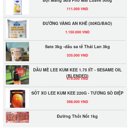
111.000 VND
ĐƯỜNG VÀNG AN KHÊ (50KG/BAO)
1.150.000 VND
Sate 3kg -dầu sa tế Thái Lan 3kg
335.000 VND
DẦU MÈ LEE KUM KEE 1.75 lÍT - SESAME OIL
(BLENDED)
479.000 VND
SỐT XO LEE KUM KEE 220G - TƯƠNG SÒ ĐIỆP
398.000 VND
Đường Thốt Nốt 1kg
40.000 VND